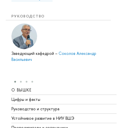
РУКОВОДСТВО
Заведующий кафедрой
–
Соколов Александр
Васильевич
О ВЫШКЕ
ОБР
Цифры и факты
Лице
Руководство и структура
Довуз
Устойчивое развитие в НИУ ВШЭ
Олим
Преподаватели и сотрудники
Прием