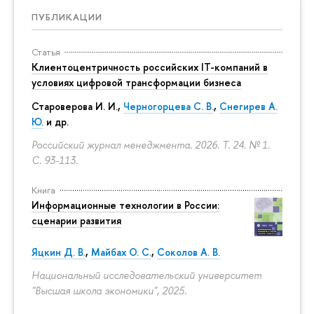
ПУБЛИКАЦИИ
Статья
Клиентоцентричность российских IT-компаний в
условиях цифровой трансформации бизнеса
Староверова И. И.,
Черногорцева С. В.
,
Снегирев А.
Ю.
и др.
Российский журнал менеджмента. 2026. Т. 24. № 1.
С. 93-113.
Книга
Информационные технологии в России:
сценарии развития
Яцкин Д. В.
,
Майбах О. С.
,
Соколов А. В.
Национальный исследовательский университет
"Высшая школа экономики", 2025.