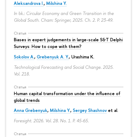
Aleksandrova I.
,
Milshina Y.
In bk.: Circular Economy and Green Transition in the
Global South. Cham: Springer, 2025. Ch. 2.
P. 23-49.
Статья
Biases in expert judgements in large-scale S&T Delphi
Surveys: How to cope with them?
Sokolov A.
,
Grebenyuk A. Y.
, Urashima K.
Technological Forecasting and Social Change. 2025.
Vol. 218.
Статья
Human capital transformation under the influence of
global trends
Anna Grebenyuk
,
Milshina Y.
,
Sergey Shashnov
et al.
Foresight. 2026. Vol. 28. No. 1.
P. 45-65.
Статья