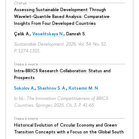
Статья
Assessing Sustainable Development Through
Wavelet-Quantile Based Analysis: Comparative
Insights From Four Developed Countries
Çelik A.,
Veselitskaya N.
, Damrah S.
Sustainable Development. 2026. Vol. 34. No. S2.
P. 1274-1301.
Глава в книге
Intra-BRICS Research Collaboration: Status and
Prospects
Sokolov A.
,
Shashnov S. A.
,
Kotsemir M. N.
In bk.: The Innovation Competitiveness of BRICS
Countries. Springer, 2025. Ch. 3.
P. 41-65.
Глава в книге
Historical Evolution of Circular Economy and Green
Transition Concepts with a Focus on the Global South