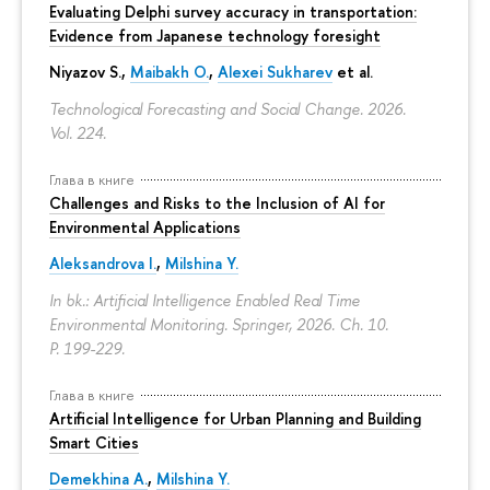
Evaluating Delphi survey accuracy in transportation:
Evidence from Japanese technology foresight
Niyazov S.
,
Maibakh O.
,
Alexei Sukharev
et al.
Technological Forecasting and Social Change. 2026.
Vol. 224.
Глава в книге
Challenges and Risks to the Inclusion of AI for
Environmental Applications
Aleksandrova I.
,
Milshina Y.
In bk.: Artificial Intelligence Enabled Real Time
Environmental Monitoring. Springer, 2026. Ch. 10.
P. 199-229.
Глава в книге
Artificial Intelligence for Urban Planning and Building
Smart Cities
Demekhina A.
,
Milshina Y.