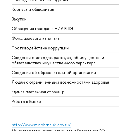
Корпуса и общежития
Вышк
Закупки
Прием
Обращения граждан в НИУ ВШЭ
Аспир
Фонд целевого капитала
Допол
Противодействие коррупции
Центр
Сведения о доходах, расходах, об имуществе и
Бизне
обязательствах имущественного характера
Образ
Сведения об образовательной организации
Обрат
Людям с ограниченными возможностями здоровья
Единая платежная страница
Работа в Вышке
http://www.minobrnauki.gov.ru/
Министерство науки и высшего образования РФ