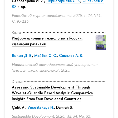
Староверова И. И.,
Черногорцева С. В.
,
Снегирев А.
Ю.
и др.
Российский журнал менеджмента. 2026. Т. 24. № 1.
С. 93-113.
Книга
Информационные технологии в России:
сценарии развития
Яцкин Д. В.
,
Майбах О. С.
,
Соколов А. В.
Национальный исследовательский университет
"Высшая школа экономики", 2025.
Статья
Assessing Sustainable Development Through
Wavelet-Quantile Based Analysis: Comparative
Insights From Four Developed Countries
Çelik A.,
Veselitskaya N.
, Damrah S.
Sustainable Development. 2026. Vol. 34. No. S2.