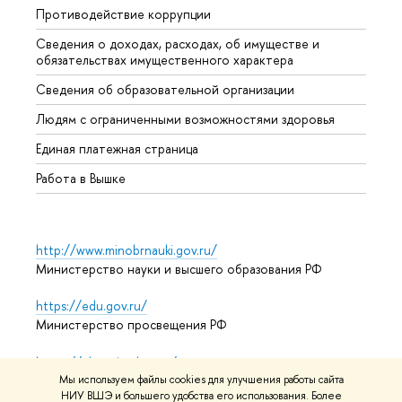
Противодействие коррупции
Центр
Сведения о доходах, расходах, об имуществе и
Бизне
обязательствах имущественного характера
Образ
Сведения об образовательной организации
Обрат
Людям с ограниченными возможностями здоровья
Единая платежная страница
Работа в Вышке
http://www.minobrnauki.gov.ru/
Министерство науки и высшего образования РФ
https://edu.gov.ru/
Министерство просвещения РФ
https://elearning.hse.ru/mooc
Массовые открытые онлайн-курсы
Мы используем файлы cookies для улучшения работы сайта
НИУ ВШЭ и большего удобства его использования. Более