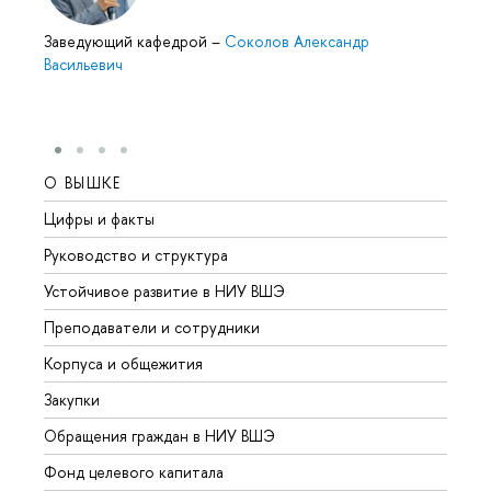
Заведующий кафедрой
–
Соколов Александр
Васильевич
О ВЫШКЕ
ОБР
Цифры и факты
Лице
Руководство и структура
Довуз
Устойчивое развитие в НИУ ВШЭ
Олим
Преподаватели и сотрудники
Прием
Корпуса и общежития
Вышк
Закупки
Прием
Обращения граждан в НИУ ВШЭ
Аспир
Фонд целевого капитала
Допол