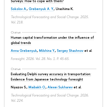
Surveys: How to cope with them?
Sokolov A.
,
Grebenyuk A. Y.
, Urashima K.
Technological Forecasting and Social Change. 2025.
Vol. 218.
Статья
Human capital transformation under the influence of
global trends
Anna Grebenyuk
,
Milshina Y.
,
Sergey Shashnov
et al.
Foresight. 2026. Vol. 28. No. 1.
P. 45-65.
Статья
Evaluating Delphi survey accuracy in transportation:
Evidence from Japanese technology foresight
Niyazov S.
,
Maibakh O.
,
Alexei Sukharev
et al.
Technological Forecasting and Social Change. 2026.
Vol. 224.