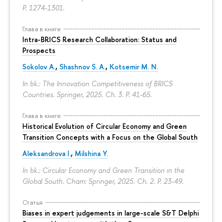
P. 1274-1301.
Глава в книге
Intra-BRICS Research Collaboration: Status and
Prospects
Sokolov A.
,
Shashnov S. A.
,
Kotsemir M. N.
In bk.: The Innovation Competitiveness of BRICS
Countries. Springer, 2025. Ch. 3.
P. 41-65.
Глава в книге
Historical Evolution of Circular Economy and Green
Transition Concepts with a Focus on the Global South
Aleksandrova I.
,
Milshina Y.
In bk.: Circular Economy and Green Transition in the
Global South. Cham: Springer, 2025. Ch. 2.
P. 23-49.
Статья
Biases in expert judgements in large-scale S&T Delphi