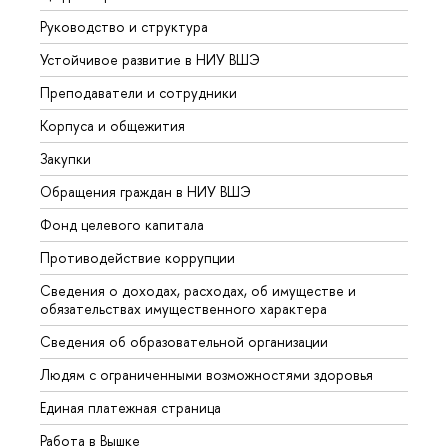
Руководство и структура
Довуз
Устойчивое развитие в НИУ ВШЭ
Олим
Преподаватели и сотрудники
Прием
Корпуса и общежития
Вышк
Закупки
Прием
Обращения граждан в НИУ ВШЭ
Аспир
Фонд целевого капитала
Допол
Противодействие коррупции
Центр
Сведения о доходах, расходах, об имуществе и
Бизне
обязательствах имущественного характера
Образ
Сведения об образовательной организации
Обрат
Людям с ограниченными возможностями здоровья
Единая платежная страница
Работа в Вышке