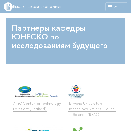
Высшая школа экономики
Меню
Партнеры кафедры
ЮНЕСКО по
исследованиям будущего
APEC Center for Technology
Tshwane University of
Foresight (Thailand)
Technology National Council
of Science (RSA))