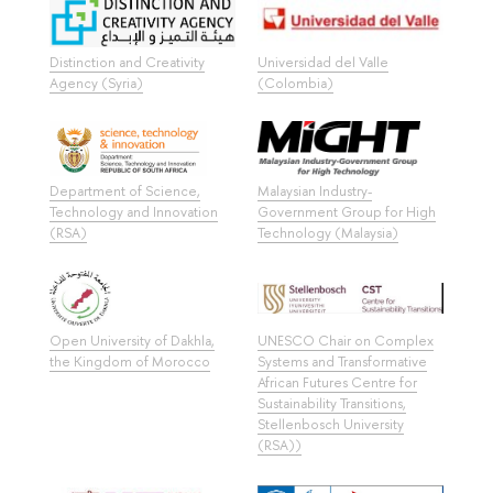
Distinction and Creativity
Universidad del Valle
Agency (Syria)
(Colombia)
Department of Science,
Malaysian Industry-
Technology and Innovation
Government Group for High
(RSA)
Technology (Malaysia)
Open University of Dakhla,
UNESCO Chair on Complex
the Kingdom of Morocco
Systems and Transformative
African Futures Centre for
Sustainability Transitions,
Stellenbosch University
(RSA))