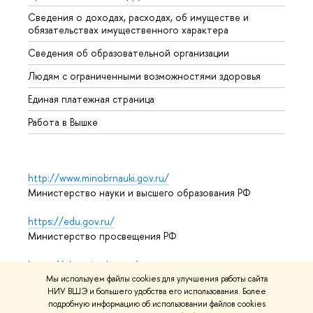
Сведения о доходах, расходах, об имуществе и
Бизне
обязательствах имущественного характера
Образ
Сведения об образовательной организации
Обрат
Людям с ограниченными возможностями здоровья
Единая платежная страница
Работа в Вышке
http://www.minobrnauki.gov.ru/
Министерство науки и высшего образования РФ
https://edu.gov.ru/
Министерство просвещения РФ
https://elearning.hse.ru/mooc
Массовые открытые онлайн-курсы
Мы используем файлы cookies для улучшения работы сайта
НИУ ВШЭ и большего удобства его использования. Более
подробную информацию об использовании файлов cookies