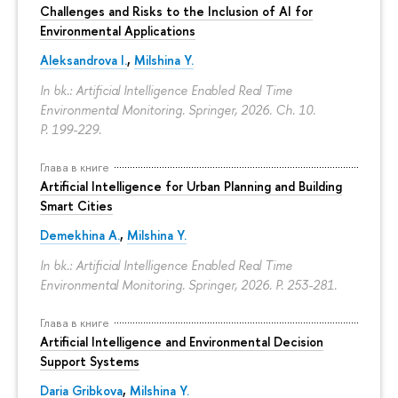
Challenges and Risks to the Inclusion of AI for
Environmental Applications
Aleksandrova I.
,
Milshina Y.
In bk.: Artificial Intelligence Enabled Real Time
Environmental Monitoring. Springer, 2026. Ch. 10.
P. 199-229.
Глава в книге
Artificial Intelligence for Urban Planning and Building
Smart Cities
Demekhina A.
,
Milshina Y.
In bk.: Artificial Intelligence Enabled Real Time
Environmental Monitoring. Springer, 2026.
P. 253-281.
Глава в книге
Artificial Intelligence and Environmental Decision
Support Systems
Daria Gribkova
,
Milshina Y.