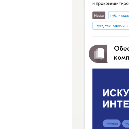
и прокомментиров
Наука
публикаци
наука, технологии, 
Обес
комп