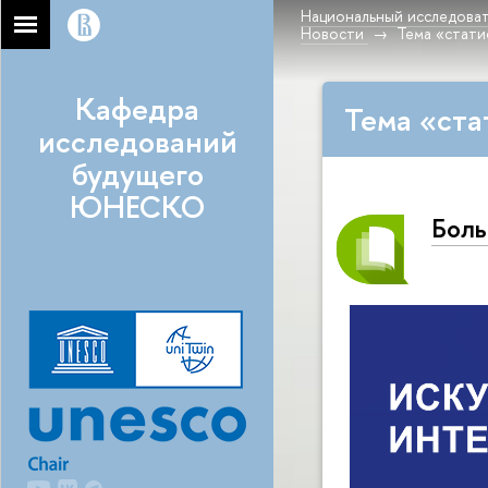
Национальный исследоват
Новости
Тема «стати
Кафедра
Тема «ста
исследований
будущего
ЮНЕСКО
Боль