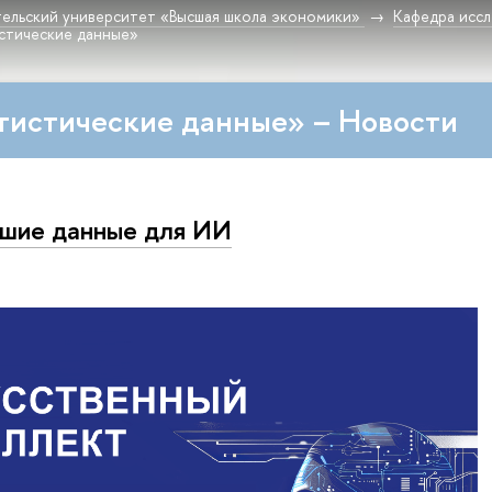
ельский университет «Высшая школа экономики»
Кафедра исс
стические данные»
тистические данные» – Новости
шие данные для ИИ