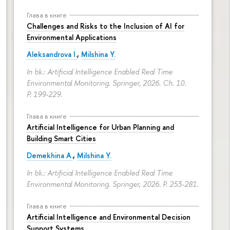
Глава в книге
Challenges and Risks to the Inclusion of AI for
Environmental Applications
Aleksandrova I.
,
Milshina Y.
In bk.: Artificial Intelligence Enabled Real Time
Environmental Monitoring. Springer, 2026. Ch. 10.
P. 199-229.
Глава в книге
Artificial Intelligence for Urban Planning and
Building Smart Cities
Demekhina A.
,
Milshina Y.
In bk.: Artificial Intelligence Enabled Real Time
Environmental Monitoring. Springer, 2026.
P. 253-281.
Глава в книге
Artificial Intelligence and Environmental Decision
Support Systems