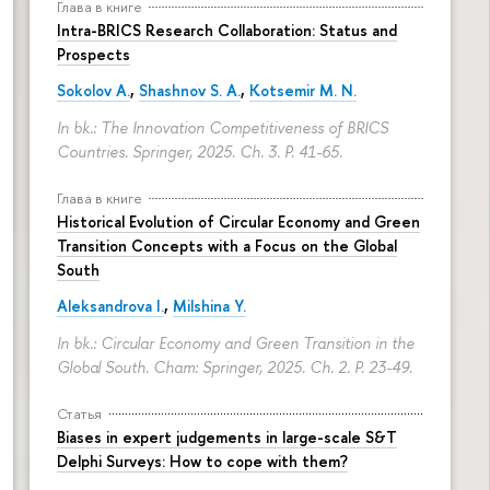
Глава в книге
Intra-BRICS Research Collaboration: Status and
Prospects
Sokolov A.
,
Shashnov S. A.
,
Kotsemir M. N.
In bk.: The Innovation Competitiveness of BRICS
Countries. Springer, 2025. Ch. 3.
P. 41-65.
Глава в книге
Historical Evolution of Circular Economy and Green
Transition Concepts with a Focus on the Global
South
Aleksandrova I.
,
Milshina Y.
In bk.: Circular Economy and Green Transition in the
Global South. Cham: Springer, 2025. Ch. 2.
P. 23-49.
Статья
Biases in expert judgements in large-scale S&T
Delphi Surveys: How to cope with them?