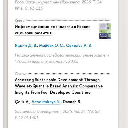
Российский журнал менеджмента. 2026. Т. 24.
№ 1.
С. 93-113.
Книга
Информационные технологии в России:
сценарии развития
Яцкин Д. В.
,
Майбах О. С.
,
Соколов А. В.
Национальный исследовательский университет
"Высшая школа экономики", 2025.
Статья
Assessing Sustainable Development Through
Wavelet-Quantile Based Analysis: Comparative
Insights From Four Developed Countries
Çelik A.,
Veselitskaya N.
, Damrah S.
Sustainable Development. 2026. Vol. 34. No. S2.
P. 1274-1301.