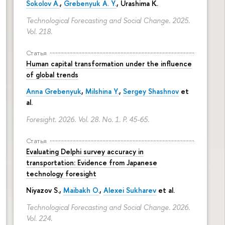
Sokolov A.
,
Grebenyuk A. Y.
, Urashima K.
Technological Forecasting and Social Change. 2025.
Vol. 218.
Статья
Human capital transformation under the influence
of global trends
Anna Grebenyuk
,
Milshina Y.
,
Sergey Shashnov
et
al.
Foresight. 2026. Vol. 28. No. 1.
P. 45-65.
Статья
Evaluating Delphi survey accuracy in
transportation: Evidence from Japanese
technology foresight
Niyazov S.
,
Maibakh O.
,
Alexei Sukharev
et al.
Technological Forecasting and Social Change. 2026.
Vol. 224.