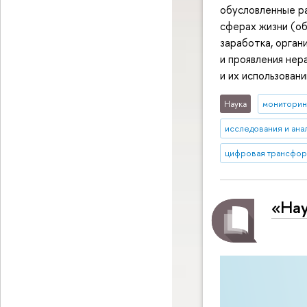
обусловленные ра
сферах жизни (об
заработка, орган
и проявления нер
и их использовани
Наука
мониторин
исследования и ана
цифровая трансфор
«Нау