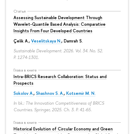
Статья
Assessing Sustainable Development Through
Wavelet-Quantile Based Analysis: Comparative
Insights From Four Developed Countries
Çelik A.,
Veselitskaya N.
, Damrah S.
Sustainable Development. 2026. Vol. 34. No. S2.
P. 1274-1301.
Глава в книге
Intra-BRICS Research Collaboration: Status and
Prospects
Sokolov A.
,
Shashnov S. A.
,
Kotsemir M. N.
In bk.: The Innovation Competitiveness of BRICS
Countries. Springer, 2025. Ch. 3.
P. 41-65.
Глава в книге
Historical Evolution of Circular Economy and Green