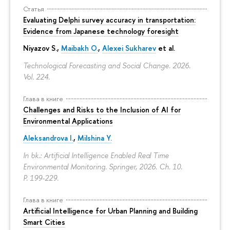
Статья
Evaluating Delphi survey accuracy in transportation:
Evidence from Japanese technology foresight
Niyazov S.
,
Maibakh O.
,
Alexei Sukharev
et al.
Technological Forecasting and Social Change. 2026.
Vol. 224.
Глава в книге
Challenges and Risks to the Inclusion of AI for
Environmental Applications
Aleksandrova I.
,
Milshina Y.
In bk.: Artificial Intelligence Enabled Real Time
Environmental Monitoring. Springer, 2026. Ch. 10.
P. 199-229.
Глава в книге
Artificial Intelligence for Urban Planning and Building
Smart Cities