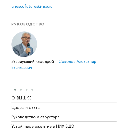
unescofutures@hse.ru
РУКОВОДСТВО
Заведующий кафедрой
–
Соколов Александр
Васильевич
О ВЫШКЕ
ОБР
Цифры и факты
Лице
Руководство и структура
Довуз
Устойчивое развитие в НИУ ВШЭ
Олим