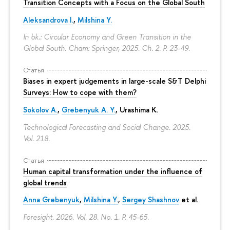
Transition Concepts with a Focus on the Global South
Aleksandrova I.
,
Milshina Y.
In bk.: Circular Economy and Green Transition in the
Global South. Cham: Springer, 2025. Ch. 2.
P. 23-49.
Статья
Biases in expert judgements in large-scale S&T Delphi
Surveys: How to cope with them?
Sokolov A.
,
Grebenyuk A. Y.
, Urashima K.
Technological Forecasting and Social Change. 2025.
Vol. 218.
Статья
Human capital transformation under the influence of
global trends
Anna Grebenyuk
,
Milshina Y.
,
Sergey Shashnov
et al.
Foresight. 2026. Vol. 28. No. 1.
P. 45-65.