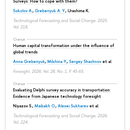
Surveys: How to cope with them?
Sokolov A.
,
Grebenyuk A. Y.
, Urashima K.
Technological Forecasting and Social Change. 2025.
Vol. 218.
Статья
Human capital transformation under the influence of
global trends
Anna Grebenyuk
,
Milshina Y.
,
Sergey Shashnov
et al.
Foresight. 2026. Vol. 28. No. 1.
P. 45-65.
Статья
Evaluating Delphi survey accuracy in transportation:
Evidence from Japanese technology foresight
Niyazov S.
,
Maibakh O.
,
Alexei Sukharev
et al.
Technological Forecasting and Social Change. 2026.
Vol. 224.