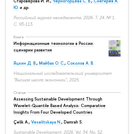
Староверова И. И.,
Черногорцева С. В.
,
Снегирев А.
Ю.
и др.
Российский журнал менеджмента. 2026. Т. 24. № 1.
С. 93-113.
Книга
Информационные технологии в России:
сценарии развития
Яцкин Д. В.
,
Майбах О. С.
,
Соколов А. В.
Национальный исследовательский университет
"Высшая школа экономики", 2025.
Статья
Assessing Sustainable Development Through
Wavelet-Quantile Based Analysis: Comparative
Insights From Four Developed Countries
Çelik A.,
Veselitskaya N.
, Damrah S.
Sustainable Development. 2026. Vol. 34. No. S2.