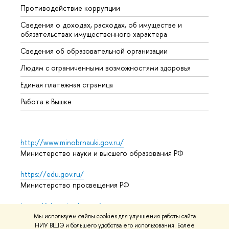
Противодействие коррупции
Центр
Сведения о доходах, расходах, об имуществе и
Бизне
обязательствах имущественного характера
Образ
Сведения об образовательной организации
Обрат
Людям с ограниченными возможностями здоровья
Единая платежная страница
Работа в Вышке
http://www.minobrnauki.gov.ru/
Министерство науки и высшего образования РФ
https://edu.gov.ru/
Министерство просвещения РФ
https://elearning.hse.ru/mooc
Массовые открытые онлайн-курсы
Мы используем файлы cookies для улучшения работы сайта
НИУ ВШЭ и большего удобства его использования. Более