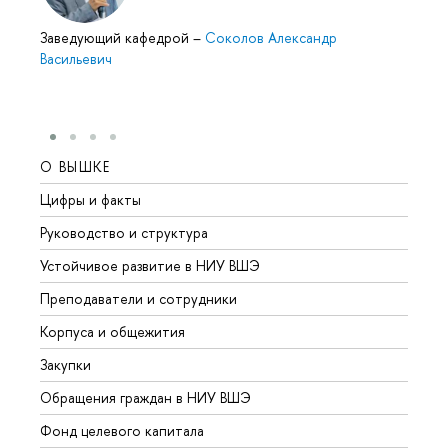
Заведующий кафедрой
–
Соколов Александр
Васильевич
О ВЫШКЕ
ОБР
Цифры и факты
Лице
Руководство и структура
Довуз
Устойчивое развитие в НИУ ВШЭ
Олим
Преподаватели и сотрудники
Прием
Корпуса и общежития
Вышк
Закупки
Прием
Обращения граждан в НИУ ВШЭ
Аспир
Фонд целевого капитала
Допол