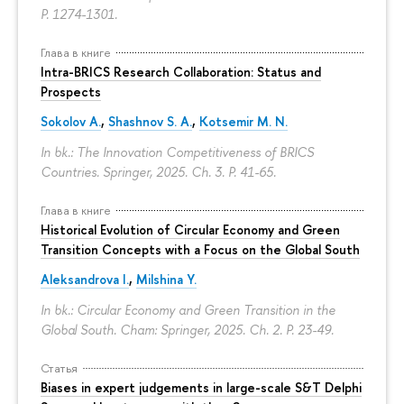
P. 1274-1301.
Глава в книге
Intra-BRICS Research Collaboration: Status and
Prospects
Sokolov A.
,
Shashnov S. A.
,
Kotsemir M. N.
In bk.: The Innovation Competitiveness of BRICS
Countries. Springer, 2025. Ch. 3.
P. 41-65.
Глава в книге
Historical Evolution of Circular Economy and Green
Transition Concepts with a Focus on the Global South
Aleksandrova I.
,
Milshina Y.
In bk.: Circular Economy and Green Transition in the
Global South. Cham: Springer, 2025. Ch. 2.
P. 23-49.
Статья
Biases in expert judgements in large-scale S&T Delphi