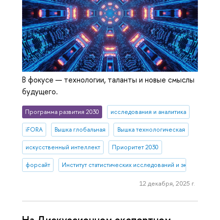
В фокусе — технологии, таланты и новые смыслы
будущего.
Программа развития 2030
исследования и аналитика
iFORA
Вышка глобальная
Вышка технологическая
искусственный интеллект
Приоритет 2030
форсайт
Институт статистических исследований и экономики зн
12 декабря, 2025 г.
На Дискуссионном экспертном