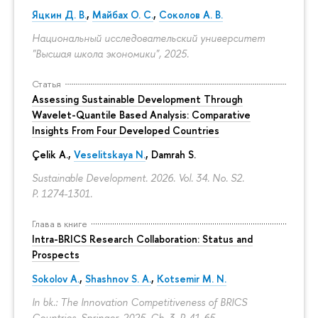
Яцкин Д. В.
,
Майбах О. С.
,
Соколов А. В.
Национальный исследовательский университет
"Высшая школа экономики", 2025.
Статья
Assessing Sustainable Development Through
Wavelet-Quantile Based Analysis: Comparative
Insights From Four Developed Countries
Çelik A.,
Veselitskaya N.
, Damrah S.
Sustainable Development. 2026. Vol. 34. No. S2.
P. 1274-1301.
Глава в книге
Intra-BRICS Research Collaboration: Status and
Prospects
Sokolov A.
,
Shashnov S. A.
,
Kotsemir M. N.
In bk.: The Innovation Competitiveness of BRICS
Countries. Springer, 2025. Ch. 3.
P. 41-65.