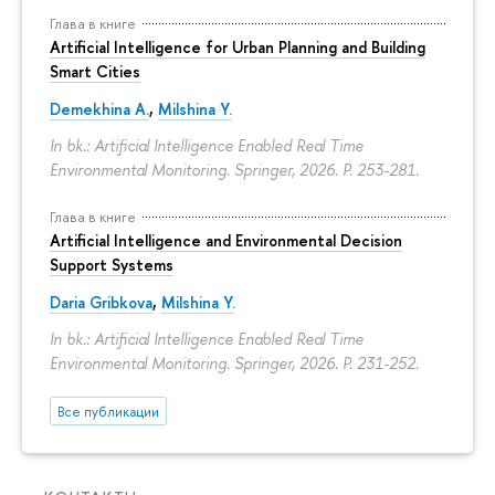
Глава в книге
Artificial Intelligence for Urban Planning and Building
Smart Cities
Demekhina A.
,
Milshina Y.
In bk.: Artificial Intelligence Enabled Real Time
Environmental Monitoring. Springer, 2026.
P. 253-281.
Глава в книге
Artificial Intelligence and Environmental Decision
Support Systems
Daria Gribkova
,
Milshina Y.
In bk.: Artificial Intelligence Enabled Real Time
Environmental Monitoring. Springer, 2026.
P. 231-252.
Все публикации