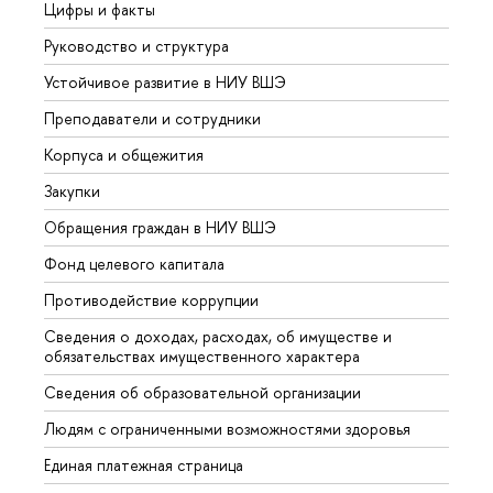
Цифры и факты
Лице
Руководство и структура
Довуз
Устойчивое развитие в НИУ ВШЭ
Олим
Преподаватели и сотрудники
Прием
Корпуса и общежития
Вышк
Закупки
Прием
Обращения граждан в НИУ ВШЭ
Аспир
Фонд целевого капитала
Допол
Противодействие коррупции
Центр
Сведения о доходах, расходах, об имуществе и
Бизне
обязательствах имущественного характера
Образ
Сведения об образовательной организации
Обрат
Людям с ограниченными возможностями здоровья
Единая платежная страница