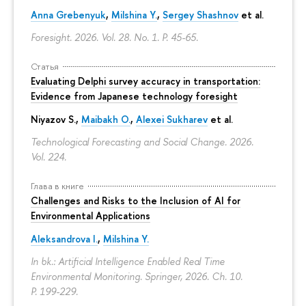
Anna Grebenyuk
,
Milshina Y.
,
Sergey Shashnov
et al.
Foresight. 2026. Vol. 28. No. 1.
P. 45-65.
Статья
Evaluating Delphi survey accuracy in transportation:
Evidence from Japanese technology foresight
Niyazov S.
,
Maibakh O.
,
Alexei Sukharev
et al.
Technological Forecasting and Social Change. 2026.
Vol. 224.
Глава в книге
Challenges and Risks to the Inclusion of AI for
Environmental Applications
Aleksandrova I.
,
Milshina Y.
In bk.: Artificial Intelligence Enabled Real Time
Environmental Monitoring. Springer, 2026. Ch. 10.
P. 199-229.