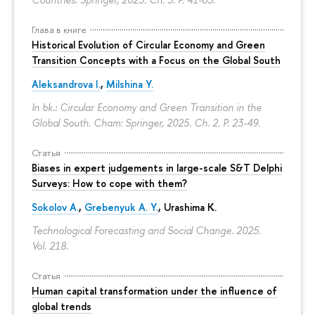
Глава в книге
Historical Evolution of Circular Economy and Green
Transition Concepts with a Focus on the Global South
Aleksandrova I.
,
Milshina Y.
In bk.: Circular Economy and Green Transition in the
Global South. Cham: Springer, 2025. Ch. 2.
P. 23-49.
Статья
Biases in expert judgements in large-scale S&T Delphi
Surveys: How to cope with them?
Sokolov A.
,
Grebenyuk A. Y.
, Urashima K.
Technological Forecasting and Social Change. 2025.
Vol. 218.
Статья
Human capital transformation under the influence of
global trends