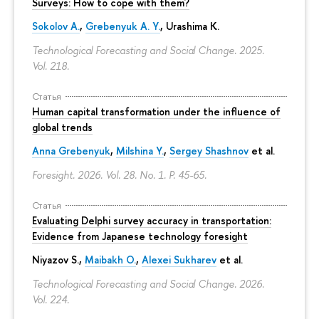
Surveys: How to cope with them?
Sokolov A.
,
Grebenyuk A. Y.
, Urashima K.
Technological Forecasting and Social Change. 2025.
Vol. 218.
Статья
Human capital transformation under the influence of
global trends
Anna Grebenyuk
,
Milshina Y.
,
Sergey Shashnov
et al.
Foresight. 2026. Vol. 28. No. 1.
P. 45-65.
Статья
Evaluating Delphi survey accuracy in transportation:
Evidence from Japanese technology foresight
Niyazov S.
,
Maibakh O.
,
Alexei Sukharev
et al.
Technological Forecasting and Social Change. 2026.
Vol. 224.