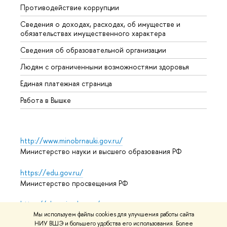
Противодействие коррупции
Центр
Сведения о доходах, расходах, об имуществе и
Бизне
обязательствах имущественного характера
Образ
Сведения об образовательной организации
Обрат
Людям с ограниченными возможностями здоровья
Единая платежная страница
Работа в Вышке
http://www.minobrnauki.gov.ru/
Министерство науки и высшего образования РФ
https://edu.gov.ru/
Министерство просвещения РФ
https://elearning.hse.ru/mooc
Массовые открытые онлайн-курсы
Мы используем файлы cookies для улучшения работы сайта
НИУ ВШЭ и большего удобства его использования. Более