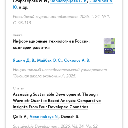
Староверова И. И.,
Черногорцева С. В.
,
Снегирев А.
Ю.
и др.
Российский журнал менеджмента. 2026. Т. 24. № 1.
С. 93-113.
Книга
Информационные технологии в России:
сценарии развития
Яцкин Д. В.
,
Майбах О. С.
,
Соколов А. В.
Национальный исследовательский университет
"Высшая школа экономики", 2025.
Статья
Assessing Sustainable Development Through
Wavelet-Quantile Based Analysis: Comparative
Insights From Four Developed Countries
Çelik A.,
Veselitskaya N.
, Damrah S.
Sustainable Development. 2026. Vol. 34. No. S2.