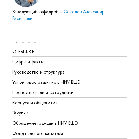
Заведующий кафедрой
–
Соколов Александр
Васильевич
О ВЫШКЕ
ОБР
Цифры и факты
Лице
Руководство и структура
Довуз
Устойчивое развитие в НИУ ВШЭ
Олим
Преподаватели и сотрудники
Прием
Корпуса и общежития
Вышк
Закупки
Прием
Обращения граждан в НИУ ВШЭ
Аспир
Фонд целевого капитала
Допол