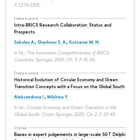
P. 1274-1301.
Глава в книге
Intra-BRICS Research Collaboration: Status and
Prospects
Sokolov A.
,
Shashnov S. A.
,
Kotsemir M. N.
In bk.: The Innovation Competitiveness of BRICS
Countries. Springer, 2025. Ch. 3.
P. 41-65.
Глава в книге
Historical Evolution of Circular Economy and Green
Transition Concepts with a Focus on the Global South
Aleksandrova I.
,
Milshina Y.
In bk.: Circular Economy and Green Transition in the
Global South. Cham: Springer, 2025. Ch. 2.
P. 23-49.
Статья
Biases in expert judgements in large-scale S&T Delphi