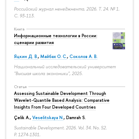
Российский журнал менеджмента. 2026. Т. 24. № 1.
С. 93-113.
Книга
Информационные технологии в России:
сценарии развития
Яцкин Д. В.
,
Майбах О. С.
,
Соколов А. В.
Национальный исследовательский университет
"Высшая школа экономики", 2025.
Статья
Assessing Sustainable Development Through
Wavelet-Quantile Based Analysis: Comparative
Insights From Four Developed Countries
Çelik A.,
Veselitskaya N.
, Damrah S.
Sustainable Development. 2026. Vol. 34. No. S2.
P. 1274-1301.