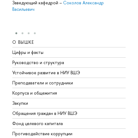
Заведующий кафедрой
–
Соколов Александр
Васильевич
О ВЫШКЕ
ОБР
Цифры и факты
Лице
Руководство и структура
Довуз
Устойчивое развитие в НИУ ВШЭ
Олим
Преподаватели и сотрудники
Прием
Корпуса и общежития
Вышк
Закупки
Прием
Обращения граждан в НИУ ВШЭ
Аспир
Фонд целевого капитала
Допол
Противодействие коррупции
Центр