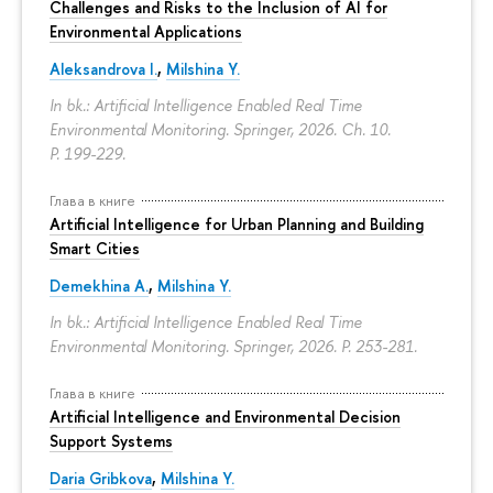
Challenges and Risks to the Inclusion of AI for
Environmental Applications
Aleksandrova I.
,
Milshina Y.
In bk.: Artificial Intelligence Enabled Real Time
Environmental Monitoring. Springer, 2026. Ch. 10.
P. 199-229.
Глава в книге
Artificial Intelligence for Urban Planning and Building
Smart Cities
Demekhina A.
,
Milshina Y.
In bk.: Artificial Intelligence Enabled Real Time
Environmental Monitoring. Springer, 2026.
P. 253-281.
Глава в книге
Artificial Intelligence and Environmental Decision
Support Systems
Daria Gribkova
,
Milshina Y.