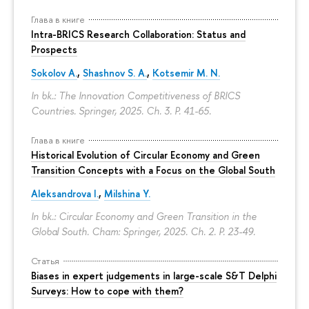
Глава в книге
Intra-BRICS Research Collaboration: Status and
Prospects
Sokolov A.
,
Shashnov S. A.
,
Kotsemir M. N.
In bk.: The Innovation Competitiveness of BRICS
Countries. Springer, 2025. Ch. 3.
P. 41-65.
Глава в книге
Historical Evolution of Circular Economy and Green
Transition Concepts with a Focus on the Global South
Aleksandrova I.
,
Milshina Y.
In bk.: Circular Economy and Green Transition in the
Global South. Cham: Springer, 2025. Ch. 2.
P. 23-49.
Статья
Biases in expert judgements in large-scale S&T Delphi
Surveys: How to cope with them?