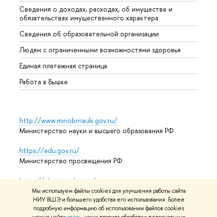
Сведения о доходах, расходах, об имуществе и
Бизне
обязательствах имущественного характера
Образ
Сведения об образовательной организации
Обрат
Людям с ограниченными возможностями здоровья
Единая платежная страница
Работа в Вышке
http://www.minobrnauki.gov.ru/
Министерство науки и высшего образования РФ
https://edu.gov.ru/
Министерство просвещения РФ
https://elearning.hse.ru/mooc
Массовые открытые онлайн-курсы
Мы используем файлы cookies для улучшения работы сайта
НИУ ВШЭ и большего удобства его использования. Более
подробную информацию об использовании файлов cookies