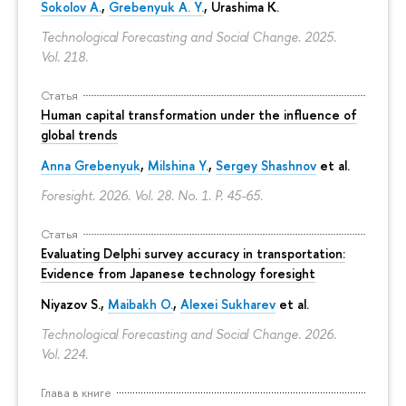
Sokolov A.
,
Grebenyuk A. Y.
, Urashima K.
Technological Forecasting and Social Change. 2025.
Vol. 218.
Статья
Human capital transformation under the influence of
global trends
Anna Grebenyuk
,
Milshina Y.
,
Sergey Shashnov
et al.
Foresight. 2026. Vol. 28. No. 1.
P. 45-65.
Статья
Evaluating Delphi survey accuracy in transportation:
Evidence from Japanese technology foresight
Niyazov S.
,
Maibakh O.
,
Alexei Sukharev
et al.
Technological Forecasting and Social Change. 2026.
Vol. 224.
Глава в книге