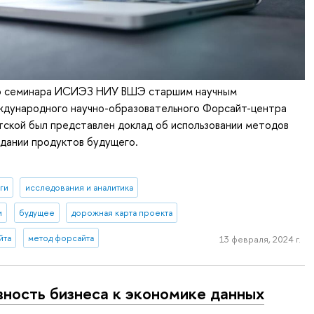
го семинара ИСИЭЗ НИУ ВШЭ старшим научным
дународного научно-образовательного Форсайт-центра
ской был представлен доклад об использовании методов
дании продуктов будущего.
ги
исследования и аналитика
и
будущее
дорожная карта проекта
йта
метод форсайта
13 февраля, 2024 г.
вность бизнеса к экономике данных