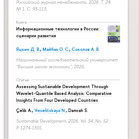
Российский журнал менеджмента. 2026. Т. 24.
№ 1.
С. 93-113.
Книга
Информационные технологии в России:
сценарии развития
Яцкин Д. В.
,
Майбах О. С.
,
Соколов А. В.
Национальный исследовательский университет
"Высшая школа экономики", 2025.
Статья
Assessing Sustainable Development Through
Wavelet-Quantile Based Analysis: Comparative
Insights From Four Developed Countries
Çelik A.,
Veselitskaya N.
, Damrah S.
Sustainable Development. 2026. Vol. 34. No. S2.
P. 1274-1301.