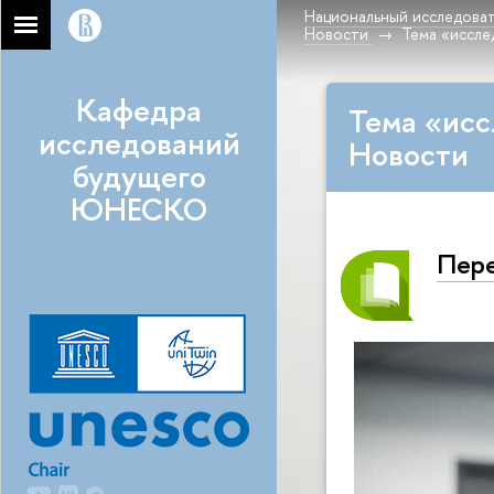
Национальный исследоват
Новости
Тема «иссле
Кафедра
Тема «исс
исследований
Новости
будущего
ЮНЕСКО
Пере