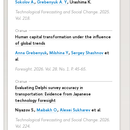
Sokolov A.
,
Grebenyuk A. Y.
, Urashima K.
Technological Forecasting and Social Change. 2025.
Vol. 218.
Статья
Human capital transformation under the influence
of global trends
Anna Grebenyuk
,
Milshina Y.
,
Sergey Shashnov
et
al.
Foresight. 2026. Vol. 28. No. 1.
P. 45-65.
Статья
Evaluating Delphi survey accuracy in
transportation: Evidence from Japanese
technology foresight
Niyazov S.
,
Maibakh O.
,
Alexei Sukharev
et al.
Technological Forecasting and Social Change. 2026.
Vol. 224.