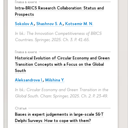
Глава в книге
Intra-BRICS Research Collaboration: Status and
Prospects
Sokolov A.
,
Shashnov S. A.
,
Kotsemir M. N.
In bk.: The Innovation Competitiveness of BRICS
Countries. Springer, 2025. Ch. 3.
P. 41-65.
Глава в книге
Historical Evolution of Circular Economy and Green
Transition Concepts with a Focus on the Global
South
Aleksandrova I.
,
Milshina Y.
In bk.: Circular Economy and Green Transition in the
Global South. Cham: Springer, 2025. Ch. 2.
P. 23-49.
Статья
Biases in expert judgements in large-scale S&T
Delphi Surveys: How to cope with them?