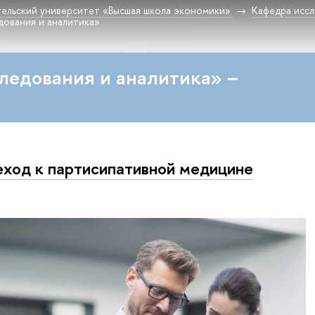
ельский университет «Высшая школа экономики»
Кафедра исс
дования и аналитика»
ледования и аналитика» –
ход к партисипативной медицине