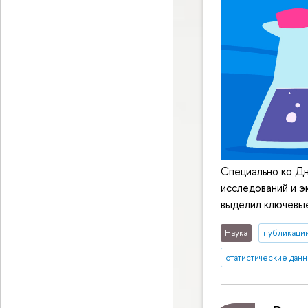
Специально ко Д
исследований и э
выделил ключевые
Наука
публикаци
статистические дан