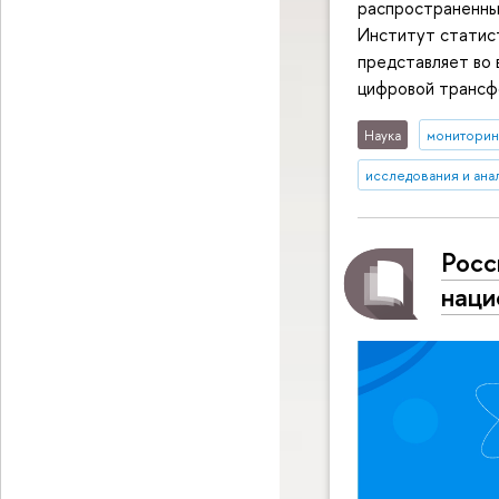
распространенным
Институт статис
представляет во
цифровой трансф
Наука
мониторин
исследования и ана
Росс
наци