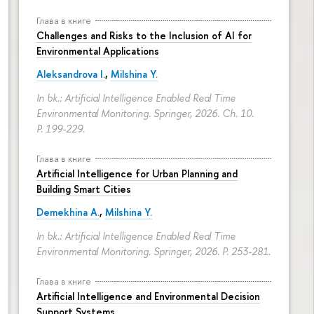
Глава в книге
Challenges and Risks to the Inclusion of AI for
Environmental Applications
Aleksandrova I.
,
Milshina Y.
In bk.: Artificial Intelligence Enabled Real Time
Environmental Monitoring. Springer, 2026. Ch. 10.
P. 199-229.
Глава в книге
Artificial Intelligence for Urban Planning and
Building Smart Cities
Demekhina A.
,
Milshina Y.
In bk.: Artificial Intelligence Enabled Real Time
Environmental Monitoring. Springer, 2026.
P. 253-281.
Глава в книге
Artificial Intelligence and Environmental Decision
Support Systems