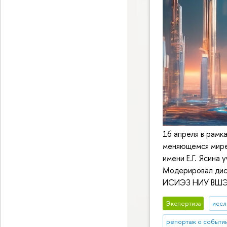
16 апреля в рам
меняющемся мире
имени Е.Г. Ясина
Модерировал дис
ИСИЭЗ НИУ ВШЭ 
Экспертиза
иссл
репортаж о событи