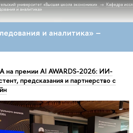
ельский университет «Высшая школа экономики»
Кафедра исс
дования и аналитика»
ледования и аналитика» –
A на премии AI AWARDS-2026: ИИ-
стент, предсказания и партнерство с
йн