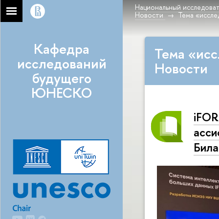
Национальный исследоват
Новости
Тема «иссле
Кафедра
Тема «исс
исследований
Новости
будущего
ЮНЕСКО
iFOR
асси
Била