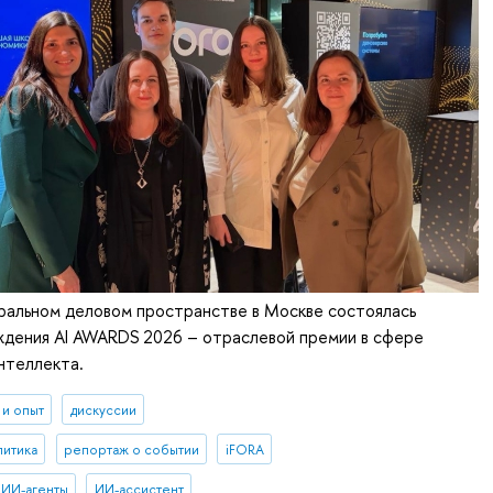
ральном деловом пространстве в Москве состоялась
ждения AI AWARDS 2026 – отраслевой премии в сфере
нтеллекта.
 и опыт
дискуссии
литика
репортаж о событии
iFORA
ИИ-агенты
ИИ-ассистент