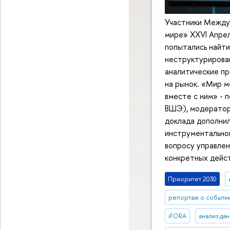
Участники Между
мире» XXVI Апрел
попытались найти
неструктурирован
аналитические пр
на рынок. «Мир 
вместе с ним» -
ВШЭ), модератор
доклада дополнил
инструментально
вопросу управлен
конкретных дейст
Приоритет 2030
репортаж о событи
iFORA
анализ да