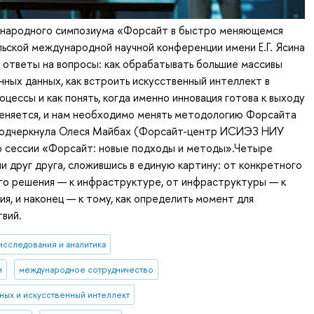
народного симпозиума «Форсайт в быстро меняющемся
ьской международной научной конференции имени Е.Г. Ясина
 ответы на вопросы: как обрабатывать большие массивы
ных данных, как встроить искусственный интеллект в
оцессы и как понять, когда именно инновация готова к выходу
меняется, и нам необходимо менять методологию Форсайта
 подчеркнула Олеся Майбах (Форсайт-центр ИСИЭЗ НИУ
 сессии «Форсайт: новые подходы и методы».Четыре
и друг друга, сложившись в единую картину: от конкретного
го решения — к инфраструктуре, от инфраструктуры — к
ия, и наконец — к тому, как определить момент для
вий.
исследования и аналитика
и
международное сотрудничество
нных и искусственный интеллект