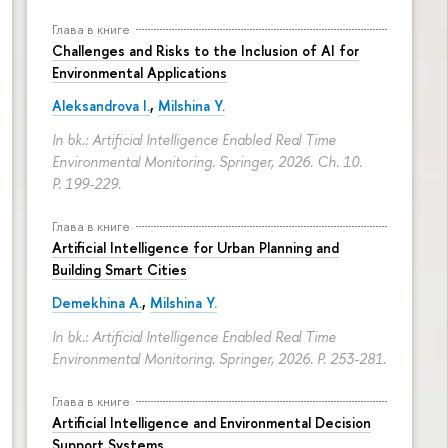
Глава в книге
Challenges and Risks to the Inclusion of AI for
Environmental Applications
Aleksandrova I.
,
Milshina Y.
In bk.: Artificial Intelligence Enabled Real Time
Environmental Monitoring. Springer, 2026. Ch. 10.
P. 199-229.
Глава в книге
Artificial Intelligence for Urban Planning and
Building Smart Cities
Demekhina A.
,
Milshina Y.
In bk.: Artificial Intelligence Enabled Real Time
Environmental Monitoring. Springer, 2026.
P. 253-281.
Глава в книге
Artificial Intelligence and Environmental Decision
Support Systems