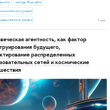
вность
методы Форсайта
ехнологического развития
ударственное управление
7 мая
веческая агентность, как фактор
труирования будущего,
ктирование распределенных
зовательных сетей и космические
шествия