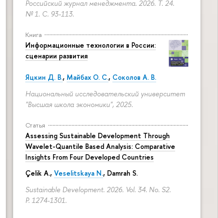
Российский журнал менеджмента. 2026. Т. 24.
№ 1.
С. 93-113.
Книга
Информационные технологии в России:
сценарии развития
Яцкин Д. В.
,
Майбах О. С.
,
Соколов А. В.
Национальный исследовательский университет
"Высшая школа экономики", 2025.
Статья
Assessing Sustainable Development Through
Wavelet-Quantile Based Analysis: Comparative
Insights From Four Developed Countries
Çelik A.,
Veselitskaya N.
, Damrah S.
Sustainable Development. 2026. Vol. 34. No. S2.
P. 1274-1301.