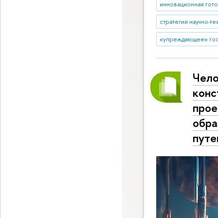
инновационная гото
стратегия научно-т
«упреждающее» гос
Чело
конс
прое
обра
путе