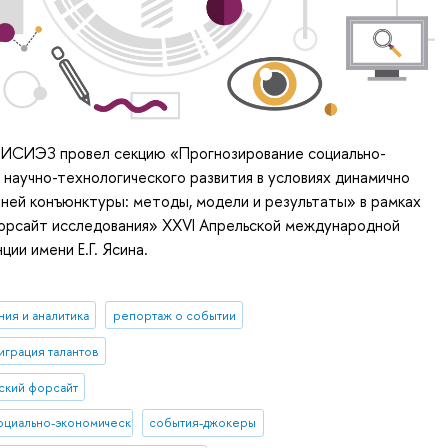
. ИСИЭЗ провел секцию «Прогнозирование социально-
 научно-технологического развития в условиях динамично
ней конъюнктуры: методы, модели и результаты» в рамках
орсайт исследования» XXVI Апрельской международной
ции имени Е.Г. Ясина.
ия и аналитика
репортаж о событии
играция талантов
ский форсайт
оциально-экономического развития
события-джокеры