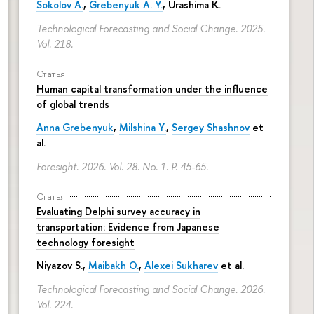
Sokolov A.
,
Grebenyuk A. Y.
, Urashima K.
Technological Forecasting and Social Change. 2025.
Vol. 218.
Статья
Human capital transformation under the influence
of global trends
Anna Grebenyuk
,
Milshina Y.
,
Sergey Shashnov
et
al.
Foresight. 2026. Vol. 28. No. 1.
P. 45-65.
Статья
Evaluating Delphi survey accuracy in
transportation: Evidence from Japanese
technology foresight
Niyazov S.
,
Maibakh O.
,
Alexei Sukharev
et al.
Technological Forecasting and Social Change. 2026.
Vol. 224.