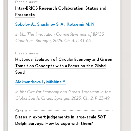
Глава в книге
Intra-BRICS Research Collaboration: Status and
Prospects
Sokolov A.
,
Shashnov S. A.
,
Kotsemir M. N.
In bk.: The Innovation Competitiveness of BRICS
Countries. Springer, 2025. Ch. 3.
P. 41-65.
Глава в книге
Historical Evolution of Circular Economy and Green
Transition Concepts with a Focus on the Global
South
Aleksandrova I.
,
Milshina Y.
In bk.: Circular Economy and Green Transition in the
Global South. Cham: Springer, 2025. Ch. 2.
P. 23-49.
Статья
Biases in expert judgements in large-scale S&T
Delphi Surveys: How to cope with them?