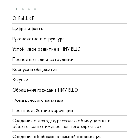
О ВЫШКЕ
ОБР
Цифры и факты
Лице
Руководство и структура
Довуз
Устойчивое развитие в НИУ ВШЭ
Олим
Преподаватели и сотрудники
Прием
Корпуса и общежития
Вышк
Закупки
Прием
Обращения граждан в НИУ ВШЭ
Аспир
Фонд целевого капитала
Допол
Противодействие коррупции
Центр
Сведения о доходах, расходах, об имуществе и
Бизне
обязательствах имущественного характера
Образ
Сведения об образовательной организации