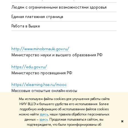
Обрат
Людям с ограниченными возможностями здоровья
Единая платежная страница
Работа в Вышке
http://www.minobrnauki.gov.ru/
Министерство науки и высшего образования РФ
https://edu.gov.ru/
Министерство просвещения РФ
https://elearning.hse.ru/mooc
Массовые открытые онлайн-курсы
Мы используем файлы cookies для улучшения работы сайта
НИУ ВШЭ и большего удобства его использования. Более
подробную информацию об использовании файлов cookies
© НИУ ВШЭ 1993–2026
Адреса и контакты
Условия
можно найти
здесь
, наши правила обработки персональных
использования материалов
Политика конфиденциальности
данных –
здесь
. Продолжая пользоваться сайтом, вы
✖
Карта сайта
подтверждаете, что были проинформированы об