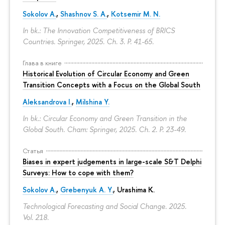
Sokolov A.
,
Shashnov S. A.
,
Kotsemir M. N.
In bk.: The Innovation Competitiveness of BRICS
Countries. Springer, 2025. Ch. 3.
P. 41-65.
Глава в книге
Historical Evolution of Circular Economy and Green
Transition Concepts with a Focus on the Global South
Aleksandrova I.
,
Milshina Y.
In bk.: Circular Economy and Green Transition in the
Global South. Cham: Springer, 2025. Ch. 2.
P. 23-49.
Статья
Biases in expert judgements in large-scale S&T Delphi
Surveys: How to cope with them?
Sokolov A.
,
Grebenyuk A. Y.
, Urashima K.
Technological Forecasting and Social Change. 2025.
Vol. 218.