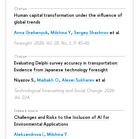
Статья
Human capital transformation under the influence of
global trends
Anna Grebenyuk
,
Milshina Y.
,
Sergey Shashnov
et al.
Foresight. 2026. Vol. 28. No. 1.
P. 45-65.
Статья
Evaluating Delphi survey accuracy in transportation:
Evidence from Japanese technology foresight
Niyazov S.
,
Maibakh O.
,
Alexei Sukharev
et al.
Technological Forecasting and Social Change. 2026.
Vol. 224.
Глава в книге
Challenges and Risks to the Inclusion of AI for
Environmental Applications
Aleksandrova I.
,
Milshina Y.