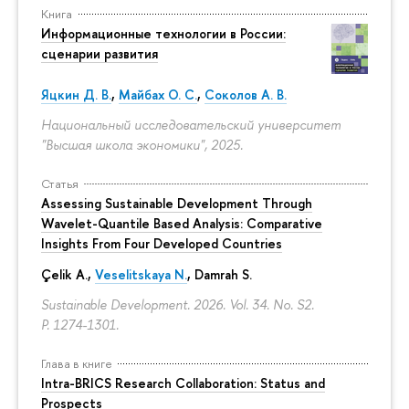
Книга
Информационные технологии в России:
сценарии развития
Яцкин Д. В.
,
Майбах О. С.
,
Соколов А. В.
Национальный исследовательский университет
"Высшая школа экономики", 2025.
Статья
Assessing Sustainable Development Through
Wavelet-Quantile Based Analysis: Comparative
Insights From Four Developed Countries
Çelik A.,
Veselitskaya N.
, Damrah S.
Sustainable Development. 2026. Vol. 34. No. S2.
P. 1274-1301.
Глава в книге
Intra-BRICS Research Collaboration: Status and
Prospects