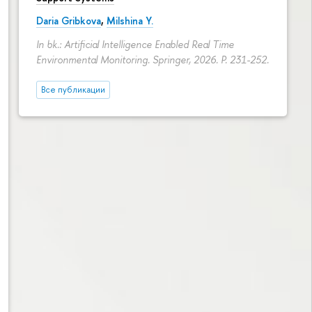
Daria Gribkova
,
Milshina Y.
In bk.: Artificial Intelligence Enabled Real Time
2,6 млрд
Environmental Monitoring. Springer, 2026.
P. 231-252.
долл.
в 2023–
2028 гг. (440
млн
Все публикации
долл. в год)
2,9 млрд
долл
. в 2016–
2020 гг.