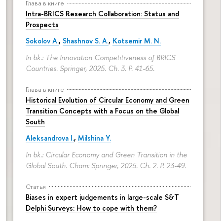
Глава в книге
Intra-BRICS Research Collaboration: Status and
Prospects
Sokolov A.
,
Shashnov S. A.
,
Kotsemir M. N.
In bk.: The Innovation Competitiveness of BRICS
Countries. Springer, 2025. Ch. 3.
P. 41-65.
Глава в книге
Historical Evolution of Circular Economy and Green
Transition Concepts with a Focus on the Global
South
Aleksandrova I.
,
Milshina Y.
In bk.: Circular Economy and Green Transition in the
Global South. Cham: Springer, 2025. Ch. 2.
P. 23-49.
Статья
Biases in expert judgements in large-scale S&T
Delphi Surveys: How to cope with them?