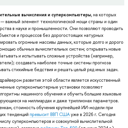
ительные вычисления и суперкомпьютеры
, на которых
 — важный элемент технологической мощи страны и один
рства в науке и промышленности. Они позволяют проводить
бъектов и процессов без дорогостоящих натурных
зировать огромные массивы данных, которые долго и дорого
помощью обычных вычислительных систем; открывать новые
батывать и испытывать сложные устройства (например,
атели); создавать наиболее точные системы прогноза
ывать стихийные бедствия и решать целый ряд иных задач.
драйвером развития этой области является искусственный
еменные суперкомпьютерные установки позволяют
лгоритмы машинного обучения и обучить большие языковые
ирующиеся на миллиардах и даже триллионах параметров.
енкам, стоимость обучения крупнейшей ИИ-модели при
щих тенденций
превысит ВВП США
уже в 2026 г. Сегодня
числу суперкомпьютеров и совокупной вычислительной