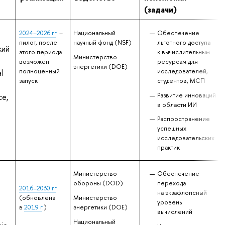
(задачи)
2024–2026 гг
. –
Национальный
Обеспечение
пилот, после
научный фонд (NSF)
льготного доступа
кий
этого периода
к вычислительным
Министерство
возможен
ресурсам для
энергетики (DOE)
полноценный
исследователей,
l
запуск
студентов, МСП
Развитие инноваций
ce,
в области ИИ
Распространение
успешных
исследовательских
практик
Министерство
Обеспечение
обороны (DOD)
перехода
2016–2030 гг
.
на экзафлопсный
(обновлена
Министерство
уровень
в
2019 г
.)
энергетики (DOE)
вычислений
Национальный