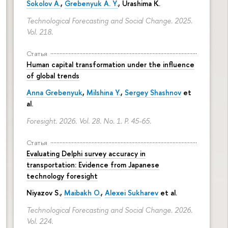
Sokolov A.
,
Grebenyuk A. Y.
, Urashima K.
Technological Forecasting and Social Change. 2025.
Vol. 218.
Статья
Human capital transformation under the influence
of global trends
Anna Grebenyuk
,
Milshina Y.
,
Sergey Shashnov
et
al.
Foresight. 2026. Vol. 28. No. 1.
P. 45-65.
Статья
Evaluating Delphi survey accuracy in
transportation: Evidence from Japanese
technology foresight
Niyazov S.
,
Maibakh O.
,
Alexei Sukharev
et al.
Technological Forecasting and Social Change. 2026.
Vol. 224.