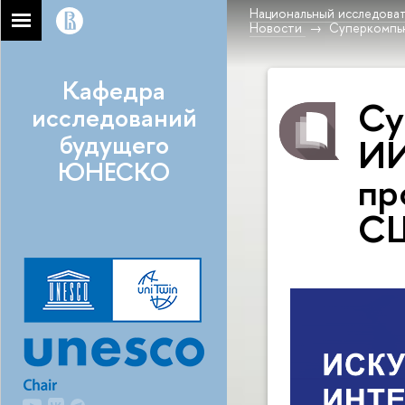
Национальный исследоват
Новости
Суперкомпь
Кафедра
Су
исследований
будущего
ИИ
ЮНЕСКО
пр
С