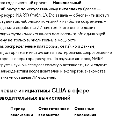
два года пилотный проект —
Национальный
ий ресурс по искусственному интеллекту
(далее —
ресурс, NAIRR) (табл. 1). Его задача — обеспечить доступ
студентов, небольших компаний к наиболее современным
дания и доработки ИИ-систем. В его основе лежит
структуры коллективного пользования
, объединяющей
тему не только вычислительные мощности
, распределенные платформы, сети), но и данные,
ны, алгоритмы и инструменты тестирования, сопровождение
тороны оператора ресурса. По задумке авторов, NAIRR
ирует научно-исследовательскую активность, но и служит
заимодействия исследователей и экспертов, знакомства
ктиками создания ИИ-моделей.
лючевые инициативы США в сфере
зводительных вычислений
Период
Ответственное
Основные
реализации
ведомство
положения