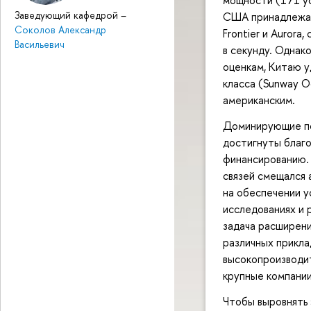
мощности (171 ус
Заведующий кафедрой
–
США принадлежат
Соколов Александр
Frontier и Aurora
Васильевич
в секунду. Однак
оценкам, Китаю у
класса (Sunway O
американским.
Доминирующие по
достигнуты благ
финансированию. 
связей смещался 
на обеспечении у
исследованиях и 
задача расширения
различных прикла
высокопроизводи
крупные компании
Чтобы выровнять 