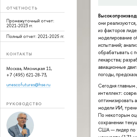
ОТЧЕТНОСТЬ
Высокопроизвод
Промежуточный отчет:
они реализуются,
2021-2023 гг.
из факторов лиде
Полный отчет: 2021-2025 гг.
моделирование о
испытаний; анали
обрабатывать с 
КОНТАКТЫ
лекарства; разра
авиационные двиг
Москва, Мясницкая 11,
погоды, предсказ
+7 (495) 621-28-73,
unescofutures@hse.ru
Сегодня главным 
интеллект: совр
оптимизировать а
РУКОВОДСТВО
модели ИИ, трен
По некоторым оц
сохранении теку
США — лидер по 