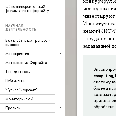
конкурируя м
Общеуниверситетский
исследования
факультатив по форсайту
инвестируют 
Институт ста
НАУЧНАЯ
ДЕЯТЕЛЬНОСТЬ
знаний (ИСИ
государстве
База глобальных трендов и
вызовов
задававшей п
Мероприятия
Методология Форсайта
Высокопрои
Трендлеттеры
computing,
Публикации
систему в
более высо
Журнал "Форсайт"
компьютеро
Мониторинг ИИ
принципов
обработки
Проекты