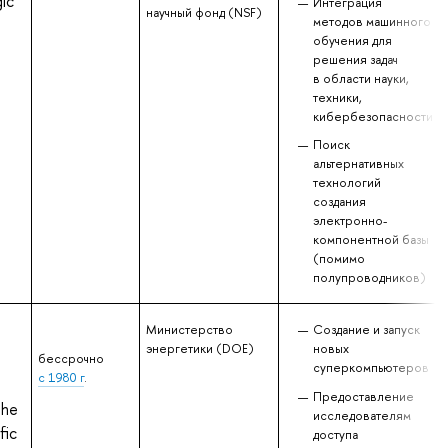
gic
Интеграция
научный фонд (NSF)
методов машинного
обучения для
решения задач
в области науки,
техники,
кибербезопасности
Поиск
альтернативных
технологий
создания
электронно-
компонентной базы
(помимо
полупроводников)
Министерство
Создание и запуск
энергетики (DOE)
новых
бессрочно
суперкомпьютеров
с 1980 г
.
Предоставление
The
исследователям
fic
доступа