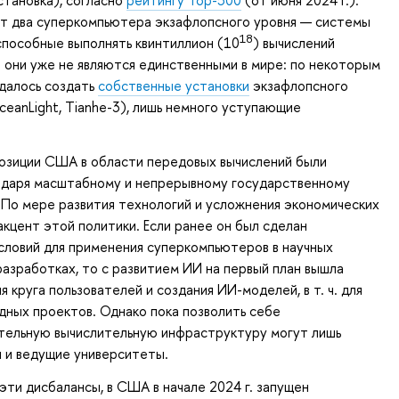
тановка), согласно
рейтингу Top-500
(от июня 2024 г.).
 два суперкомпьютера экзафлопсного уровня — системы
18
, способные выполнять квинтиллион (10
) вычислений
о они уже не являются единственными в мире: по некоторым
далось создать
собственные установки
экзафлопсного
ceanLight, Tianhe-3), лишь немного уступающие
зиции США в области передовых вычислений были
одаря масштабному и непрерывному государственному
По мере развития технологий и усложнения экономических
акцент этой политики. Если ранее он был сделан
словий для применения суперкомпьютеров в научных
разработках, то с развитием ИИ на первый план вышла
 круга пользователей и создания ИИ-моделей, в т. ч. для
дных проектов. Однако пока позволить себе
тельную вычислительную инфраструктуру могут лишь
 и ведущие университеты.
эти дисбалансы, в США в начале 2024 г. запущен