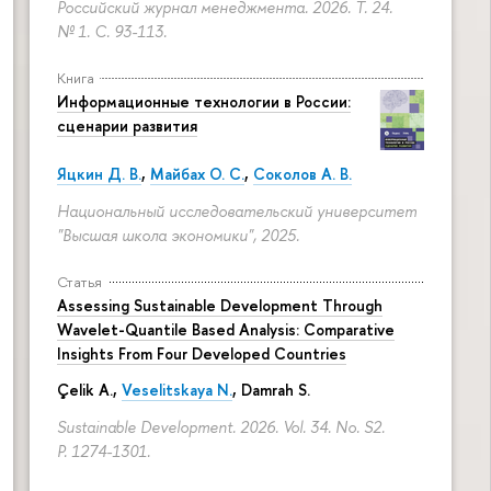
Российский журнал менеджмента. 2026. Т. 24.
№ 1.
С. 93-113.
Книга
Информационные технологии в России:
сценарии развития
Яцкин Д. В.
,
Майбах О. С.
,
Соколов А. В.
Национальный исследовательский университет
"Высшая школа экономики", 2025.
Статья
Assessing Sustainable Development Through
Wavelet-Quantile Based Analysis: Comparative
Insights From Four Developed Countries
Çelik A.,
Veselitskaya N.
, Damrah S.
Sustainable Development. 2026. Vol. 34. No. S2.
P. 1274-1301.