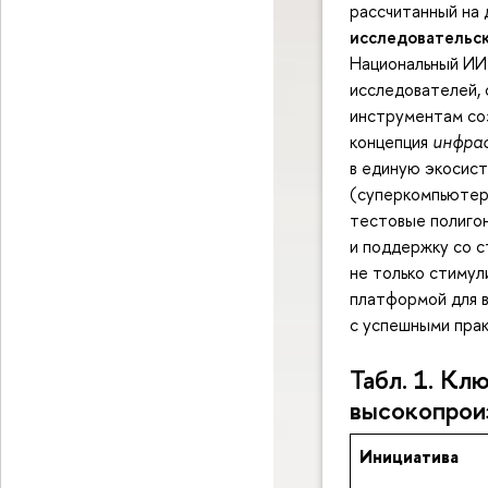
рассчитанный на 
исследовательск
Национальный ИИ-
исследователей, 
инструментам соз
концепция
инфра
в единую экосис
(суперкомпьютеры
тестовые полиго
и поддержку со с
не только стимул
платформой для в
с успешными пра
Табл. 1. К
высокопрои
Инициатива