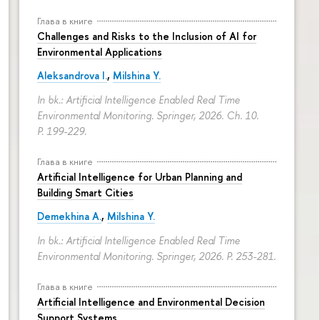
Глава в книге
Challenges and Risks to the Inclusion of AI for
Environmental Applications
Aleksandrova I.
,
Milshina Y.
In bk.: Artificial Intelligence Enabled Real Time
Environmental Monitoring. Springer, 2026. Ch. 10.
P. 199-229.
Глава в книге
Artificial Intelligence for Urban Planning and
Building Smart Cities
Demekhina A.
,
Milshina Y.
In bk.: Artificial Intelligence Enabled Real Time
Environmental Monitoring. Springer, 2026.
P. 253-281.
Глава в книге
Бюджет
Artificial Intelligence and Environmental Decision
Support Systems