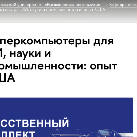
ельский университет «Высшая школа экономики»
Кафедра исс
ютеры для ИИ, науки и промышленности: опыт США
перкомпьютеры для
, науки и
омышленности: опыт
ША