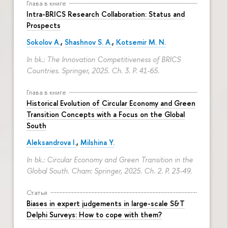
Глава в книге
Intra-BRICS Research Collaboration: Status and
Prospects
Sokolov A.
,
Shashnov S. A.
,
Kotsemir M. N.
In bk.: The Innovation Competitiveness of BRICS
Countries. Springer, 2025. Ch. 3.
P. 41-65.
Глава в книге
Historical Evolution of Circular Economy and Green
Transition Concepts with a Focus on the Global
South
Aleksandrova I.
,
Milshina Y.
In bk.: Circular Economy and Green Transition in the
Global South. Cham: Springer, 2025. Ch. 2.
P. 23-49.
Статья
Biases in expert judgements in large-scale S&T
Delphi Surveys: How to cope with them?