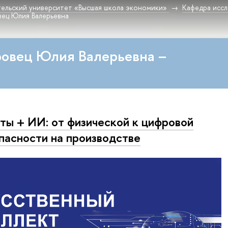
ельский университет «Высшая школа экономики»
Кафедра исс
вец Юлия Валерьевна
ровец Юлия Валерьевна –
ты + ИИ: от физической к цифровой
пасности на производстве