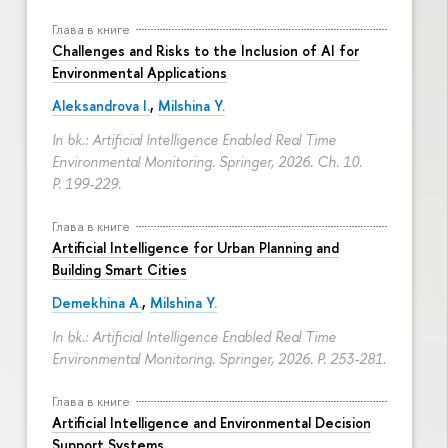
Глава в книге
Challenges and Risks to the Inclusion of AI for
Environmental Applications
Aleksandrova I.
,
Milshina Y.
In bk.: Artificial Intelligence Enabled Real Time
Environmental Monitoring. Springer, 2026. Ch. 10.
P. 199-229.
Глава в книге
Artificial Intelligence for Urban Planning and
Building Smart Cities
Demekhina A.
,
Milshina Y.
In bk.: Artificial Intelligence Enabled Real Time
Environmental Monitoring. Springer, 2026.
P. 253-281.
Глава в книге
Artificial Intelligence and Environmental Decision
Support Systems