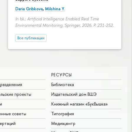
Daria Gribkova
,
Milshina Y.
In bk.: Artificial Intelligence Enabled Real Time
Environmental Monitoring. Springer, 2026.
P. 231-252.
Все публикации
РЕСУРСЫ
разделения
Библиотека
льские проекты
Издательский дом ВШЭ
и
Книжный магазин «БукВышка»
онные советы
Типография
ертаций
Медиацентр