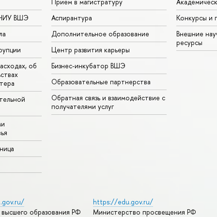
Прием в магистратуру
Академическ
 НИУ ВШЭ
Аспирантура
Конкурсы и 
ла
Дополнительное образование
Внешние на
ресурсы
рупции
Центр развития карьеры
асходах, об
Бизнес-инкубатор ВШЭ
ьствах
Образовательные партнерства
тера
Обратная связь и взаимодействие с
тельной
получателями услуг
ми
ья
аница
.gov.ru/
https://edu.gov.ru/
 высшего образования РФ
Министерство просвещения РФ