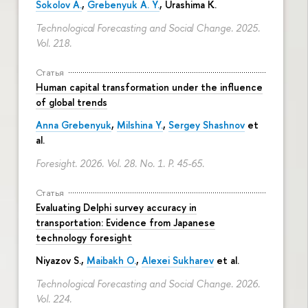
Sokolov A.
,
Grebenyuk A. Y.
, Urashima K.
Technological Forecasting and Social Change. 2025.
Vol. 218.
Статья
Human capital transformation under the influence
of global trends
Anna Grebenyuk
,
Milshina Y.
,
Sergey Shashnov
et
al.
Foresight. 2026. Vol. 28. No. 1.
P. 45-65.
Статья
Evaluating Delphi survey accuracy in
transportation: Evidence from Japanese
technology foresight
Niyazov S.
,
Maibakh O.
,
Alexei Sukharev
et al.
Technological Forecasting and Social Change. 2026.
Vol. 224.