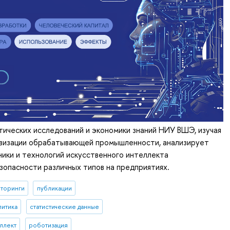
ических исследований и экономики знаний НИУ ВШЭ, изучая
визации обрабатывающей промышленности, анализирует
ики и технологий искусственного интеллекта
зопасности различных типов на предприятиях.
торинги
публикации
литика
статистические данные
ллект
роботизация