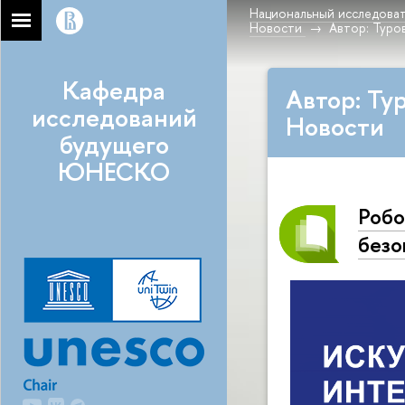
Национальный исследоват
Новости
Автор: Туро
Кафедра
Автор: Ту
исследований
Новости
будущего
ЮНЕСКО
Робо
безо