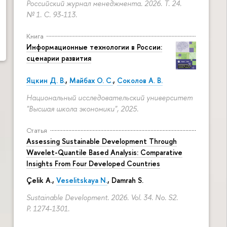
Российский журнал менеджмента. 2026. Т. 24.
№ 1.
С. 93-113.
Книга
Информационные технологии в России:
сценарии развития
Яцкин Д. В.
,
Майбах О. С.
,
Соколов А. В.
Национальный исследовательский университет
"Высшая школа экономики", 2025.
Статья
Assessing Sustainable Development Through
Wavelet-Quantile Based Analysis: Comparative
Insights From Four Developed Countries
Çelik A.,
Veselitskaya N.
, Damrah S.
Sustainable Development. 2026. Vol. 34. No. S2.
P. 1274-1301.