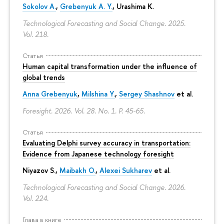
Sokolov A.
,
Grebenyuk A. Y.
, Urashima K.
Technological Forecasting and Social Change. 2025.
Vol. 218.
Статья
Human capital transformation under the influence of
global trends
Anna Grebenyuk
,
Milshina Y.
,
Sergey Shashnov
et al.
Foresight. 2026. Vol. 28. No. 1.
P. 45-65.
Статья
Evaluating Delphi survey accuracy in transportation:
Evidence from Japanese technology foresight
Niyazov S.
,
Maibakh O.
,
Alexei Sukharev
et al.
Technological Forecasting and Social Change. 2026.
Vol. 224.
Глава в книге