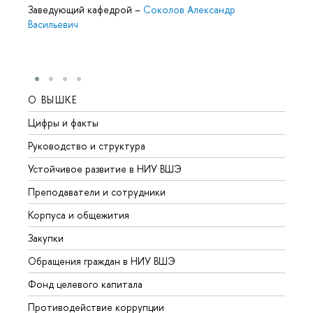
Заведующий кафедрой
–
Соколов Александр
Васильевич
О ВЫШКЕ
ОБР
Цифры и факты
Лице
Руководство и структура
Довуз
Устойчивое развитие в НИУ ВШЭ
Олим
Преподаватели и сотрудники
Прием
Корпуса и общежития
Вышк
Закупки
Прием
Обращения граждан в НИУ ВШЭ
Аспир
Фонд целевого капитала
Допол
Противодействие коррупции
Центр