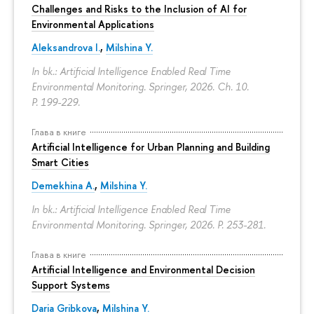
Challenges and Risks to the Inclusion of AI for
Environmental Applications
Aleksandrova I.
,
Milshina Y.
In bk.: Artificial Intelligence Enabled Real Time
Environmental Monitoring. Springer, 2026. Ch. 10.
P. 199-229.
Глава в книге
Artificial Intelligence for Urban Planning and Building
Smart Cities
Demekhina A.
,
Milshina Y.
In bk.: Artificial Intelligence Enabled Real Time
Environmental Monitoring. Springer, 2026.
P. 253-281.
Глава в книге
Artificial Intelligence and Environmental Decision
Support Systems
Daria Gribkova
,
Milshina Y.