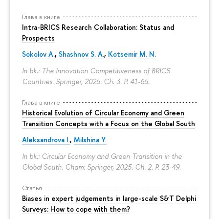
Глава в книге
Intra-BRICS Research Collaboration: Status and
Prospects
Sokolov A.
,
Shashnov S. A.
,
Kotsemir M. N.
In bk.: The Innovation Competitiveness of BRICS
Countries. Springer, 2025. Ch. 3.
P. 41-65.
Глава в книге
Historical Evolution of Circular Economy and Green
Transition Concepts with a Focus on the Global South
Aleksandrova I.
,
Milshina Y.
In bk.: Circular Economy and Green Transition in the
Global South. Cham: Springer, 2025. Ch. 2.
P. 23-49.
Статья
Biases in expert judgements in large-scale S&T Delphi
Surveys: How to cope with them?