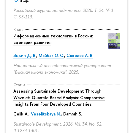
Ю.
и др.
Российский журнал менеджмента. 2026. Т. 24. № 1.
С. 93-113.
Книга
Информационные технологии в России:
сценарии развития
Яцкин Д. В.
,
Майбах О. С.
,
Соколов А. В.
Национальный исследовательский университет
"Высшая школа экономики", 2025.
Статья
Assessing Sustainable Development Through
Wavelet-Quantile Based Analysis: Comparative
Insights From Four Developed Countries
Çelik A.,
Veselitskaya N.
, Damrah S.
Sustainable Development. 2026. Vol. 34. No. S2.
P. 1274-1301.