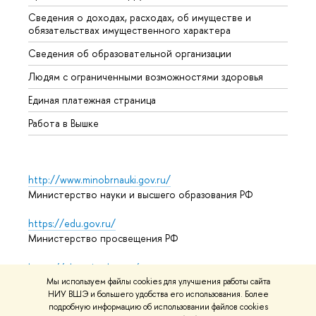
Сведения о доходах, расходах, об имуществе и
Бизне
обязательствах имущественного характера
Образ
Сведения об образовательной организации
Обрат
Людям с ограниченными возможностями здоровья
Единая платежная страница
Работа в Вышке
http://www.minobrnauki.gov.ru/
Министерство науки и высшего образования РФ
https://edu.gov.ru/
Министерство просвещения РФ
https://elearning.hse.ru/mooc
Массовые открытые онлайн-курсы
Мы используем файлы cookies для улучшения работы сайта
НИУ ВШЭ и большего удобства его использования. Более
подробную информацию об использовании файлов cookies