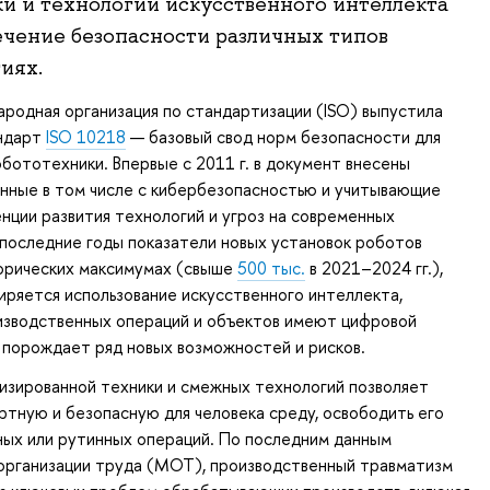
и и технологий искусственного интеллекта
ечение безопасности различных типов
иях.
ародная организация по стандартизации (ISO) выпустила
ндарт
ISO 10218
— базовый свод норм безопасности для
ототехники. Впервые с 2011 г. в документ внесены
анные в том числе с кибербезопасностью и учитывающие
нции развития технологий и угроз на современных
 последние годы показатели новых установок роботов
торических максимумах (свыше
500 тыс.
в 2021–2024 гг.),
ряется использование искусственного интеллекта,
изводственных операций и объектов имеют цифровой
 порождает ряд новых возможностей и рисков.
изированной техники и смежных технологий позволяет
тную и безопасную для человека среду, освободить его
ных или рутинных операций. По последним данным
рганизации труда (МОТ), производственный травматизм