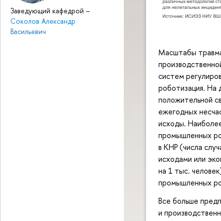
Заведующий кафедрой
–
Соколов Александр
Васильевич
Масштабы травма
производственной
систем регулиров
роботизация. На 
положительной с
ежегодных несчас
исходы. Наиболее
промышленных ро
в КНР (числа слу
исходами или эк
на 1 тыс. челове
промышленных р
Все больше пред
и производствен