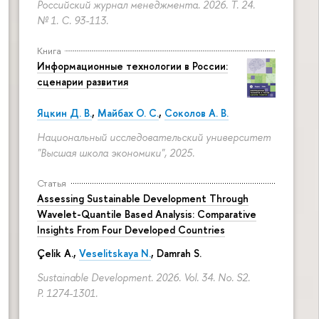
Российский журнал менеджмента. 2026. Т. 24.
№ 1.
С. 93-113.
Книга
Информационные технологии в России:
сценарии развития
Яцкин Д. В.
,
Майбах О. С.
,
Соколов А. В.
Национальный исследовательский университет
"Высшая школа экономики", 2025.
Статья
Assessing Sustainable Development Through
Wavelet-Quantile Based Analysis: Comparative
Insights From Four Developed Countries
Çelik A.,
Veselitskaya N.
, Damrah S.
Sustainable Development. 2026. Vol. 34. No. S2.
P. 1274-1301.