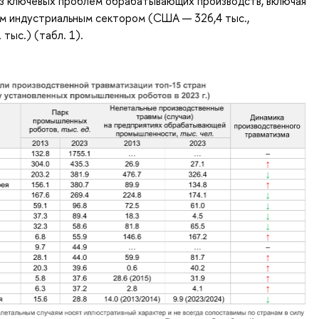
из ключевых проблем обрабатывающих производств, включая
ым индустриальным сектором (США — 326,4 тыс.,
тыс.) (табл. 1).