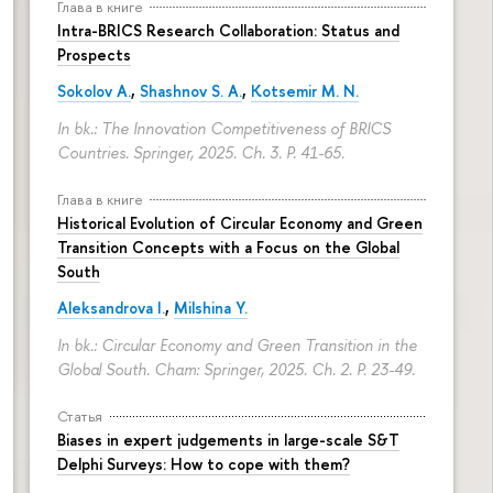
Глава в книге
Intra-BRICS Research Collaboration: Status and
Prospects
Sokolov A.
,
Shashnov S. A.
,
Kotsemir M. N.
In bk.: The Innovation Competitiveness of BRICS
Countries. Springer, 2025. Ch. 3.
P. 41-65.
Глава в книге
Historical Evolution of Circular Economy and Green
Transition Concepts with a Focus on the Global
South
Aleksandrova I.
,
Milshina Y.
In bk.: Circular Economy and Green Transition in the
Global South. Cham: Springer, 2025. Ch. 2.
P. 23-49.
Статья
Biases in expert judgements in large-scale S&T
Delphi Surveys: How to cope with them?