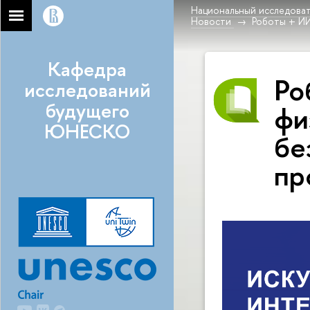
Национальный исследоват
Новости
Роботы + ИИ
Кафедра
Ро
исследований
будущего
фи
ЮНЕСКО
бе
пр