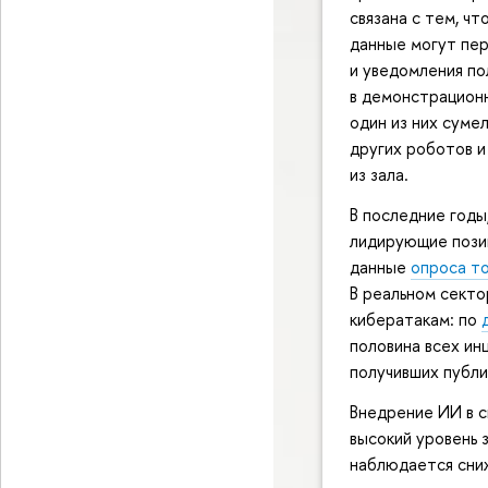
связана с тем, ч
данные могут пер
и уведомления по
в демонстрационн
один из них суме
других роботов и
из зала.
В последние годы
лидирующие пози
данные
опроса т
В реальном секто
кибератакам: по
половина всех ин
получивших публич
Внедрение ИИ в 
высокий уровень 
наблюдается сниж