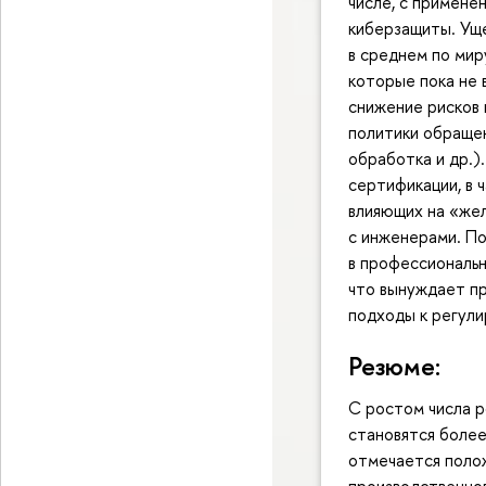
числе, с примене
киберзащиты. Ущ
в среднем по мир
которые пока не
снижение рисков 
политики обращен
обработка и др.)
сертификации, в 
влияющих на «же
с инженерами. По
в профессиональн
что вынуждает п
подходы к регули
Резюме:
С ростом числа 
становятся более
отмечается поло