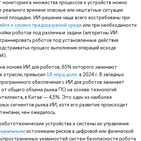
т мониторинга множества процессов и устройств можно
е реального времени опасные или нештатные ситуации
ной площадке. ИИ-решения чаще всего востребованы при
йся и сложно предсказуемой среде
или при необходимости
ойки роботов под различные задачи (алгоритмы ИИ
ограммировать роботов под установленные действия
подстраивать» процесс выполнения операций исходя
й).
на основе ИИ для роботов, 65% которого занимают
е отрасли, превысил
18 млрд долл.
в 2024 г. В западных
программного обеспечения с ИИ для роботов занимает
от общего объема рынка ПО на основе технологий
нтеллекта, в Китае — 4,5%. Это один из наиболее
ных сегментов рынка ИИ, хотя его развитие происходит
темпами, чем ожидалось.
робототехнические устройства и системы их управления
нциальными
источниками рисков в цифровой или физической
распространенных уязвимостей систем безопасности робота