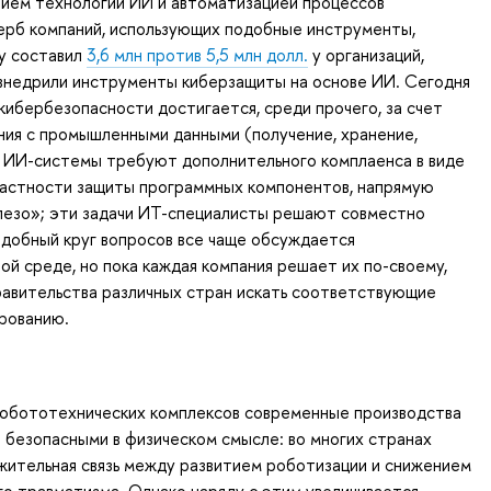
нием технологий ИИ и автоматизацией процессов
ерб компаний, использующих подобные инструменты,
у составил
3,6 млн против 5,5 млн долл.
у организаций,
 внедрили инструменты киберзащиты на основе ИИ. Сегодня
кибербезопасности достигается, среди прочего, за счет
ия с промышленными данными (получение, хранение,
. ИИ-системы требуют дополнительного комплаенса в виде
частности защиты программных компонентов, напрямую
лезо»; эти задачи ИТ-специалисты решают совместно
добный круг вопросов все чаще обсуждается
ой среде, но пока каждая компания решает их по-своему,
равительства различных стран искать соответствующие
рованию.
робототехнических комплексов современные производства
 безопасными в физическом смысле: во многих странах
жительная связь между развитием роботизации и снижением