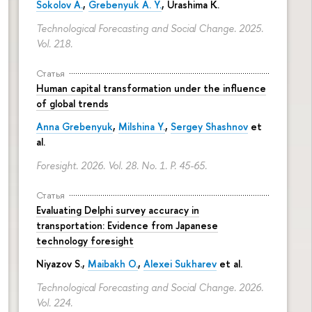
Sokolov A.
,
Grebenyuk A. Y.
, Urashima K.
Technological Forecasting and Social Change. 2025.
Vol. 218.
Статья
Human capital transformation under the influence
of global trends
Anna Grebenyuk
,
Milshina Y.
,
Sergey Shashnov
et
al.
Foresight. 2026. Vol. 28. No. 1.
P. 45-65.
Статья
Evaluating Delphi survey accuracy in
transportation: Evidence from Japanese
technology foresight
Niyazov S.
,
Maibakh O.
,
Alexei Sukharev
et al.
Technological Forecasting and Social Change. 2026.
Vol. 224.