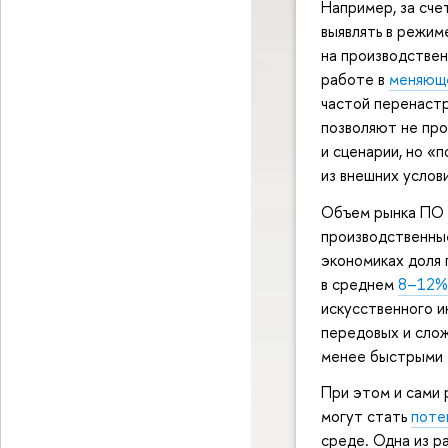
Например, за сче
выявлять в режим
на производствен
работе в
меняюще
частой перенастр
позволяют не пр
и сценарии, но «
из внешних услови
Объем рынка ПО 
производственны
экономиках доля 
в среднем
8–12%
искусственного и
передовых и слож
менее быстрыми 
При этом и сами 
могут стать
поте
среде. Одна из 