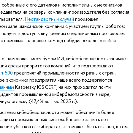
то собранные с его датчиков и исполнительных механизмов
едаваться на серверы компании-производителя без согласия
льзователя.
Нестандартный случай
произошел
ом зале шанхайской компании с участием группы роботов:
л получить доступ к внутренним операционным протоколам
 с помощью голосовых команд побудил «коллег» выйти
, ознаменовавшиеся бумом ИИ, кибербезопасность занимает
ции среди приоритетов компаний, что подтверждают
оп-500
предприятий промышленности из разных стран.
ре экономики предприятия чаще всего подвергаются
данным
Kaspersky ICS CERT, на них приходится почти
цидентов промышленной кибербезопасности в мире,
ную огласку (47,4% во II кв. 2025 г.).
системы кибербезопасности может обеспечить более
защиты промышленных систем. Впервые за пять лет
ение убытков от кибератак, что может быть связано, в том