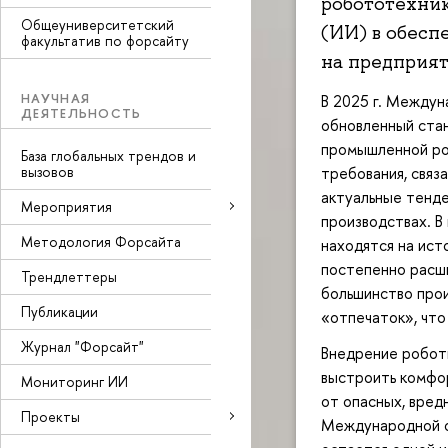
робототехник
Общеуниверситетский
(ИИ) в обесп
факультатив по форсайту
на предприят
НАУЧНАЯ
В 2025 г. Междун
ДЕЯТЕЛЬНОСТЬ
обновленный ста
промышленной роб
База глобальных трендов и
вызовов
требования, связ
актуальные тенде
Мероприятия
производствах. В
Методология Форсайта
находятся на ис
постепенно расши
Трендлеттеры
большинство про
Публикации
«отпечаток», что
Журнал "Форсайт"
Внедрение робот
выстроить комфор
Мониторинг ИИ
от опасных, вред
Проекты
Международной о