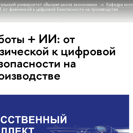
ельский университет «Высшая школа экономики»
Кафедра исс
: от физической к цифровой безопасности на производстве
боты + ИИ: от
зической к цифровой
зопасности на
оизводстве