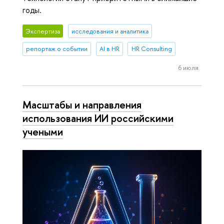
годы.
Экспертиза
исследования и аналитика
репортаж о событии
AI в HR
HR Consulting
6 июля
Масштабы и направления
использования ИИ российскими
учеными