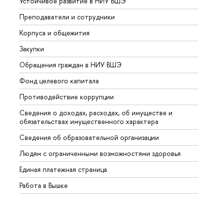
Устойчивое развитие в НИУ ВШЭ
Олим
Преподаватели и сотрудники
Прием
Корпуса и общежития
Вышк
Закупки
Прием
Обращения граждан в НИУ ВШЭ
Аспир
Фонд целевого капитала
Допол
Противодействие коррупции
Центр
Сведения о доходах, расходах, об имуществе и
Бизне
обязательствах имущественного характера
Образ
Сведения об образовательной организации
Обрат
Людям с ограниченными возможностями здоровья
Единая платежная страница
Работа в Вышке