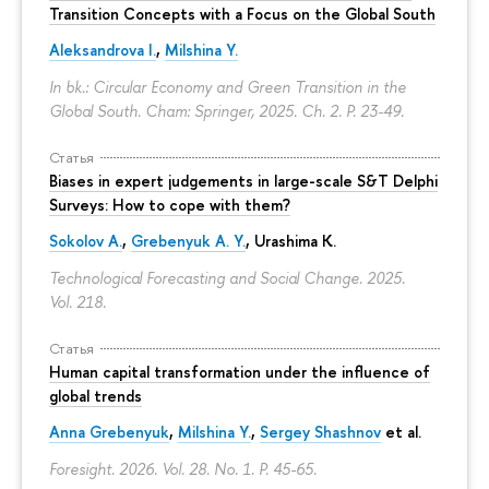
Transition Concepts with a Focus on the Global South
Aleksandrova I.
,
Milshina Y.
In bk.: Circular Economy and Green Transition in the
Global South. Cham: Springer, 2025. Ch. 2.
P. 23-49.
Статья
Biases in expert judgements in large-scale S&T Delphi
Surveys: How to cope with them?
Sokolov A.
,
Grebenyuk A. Y.
, Urashima K.
Technological Forecasting and Social Change. 2025.
Vol. 218.
Статья
Human capital transformation under the influence of
global trends
Anna Grebenyuk
,
Milshina Y.
,
Sergey Shashnov
et al.
Foresight. 2026. Vol. 28. No. 1.
P. 45-65.