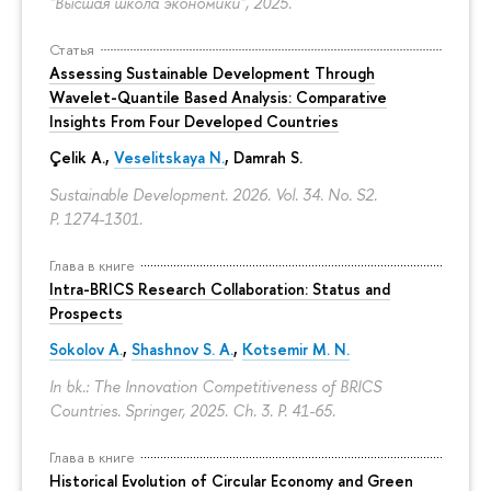
"Высшая школа экономики", 2025.
Статья
Assessing Sustainable Development Through
Wavelet-Quantile Based Analysis: Comparative
Insights From Four Developed Countries
Çelik A.,
Veselitskaya N.
, Damrah S.
Sustainable Development. 2026. Vol. 34. No. S2.
P. 1274-1301.
Глава в книге
Intra-BRICS Research Collaboration: Status and
Prospects
Sokolov A.
,
Shashnov S. A.
,
Kotsemir M. N.
In bk.: The Innovation Competitiveness of BRICS
Countries. Springer, 2025. Ch. 3.
P. 41-65.
Глава в книге
Historical Evolution of Circular Economy and Green