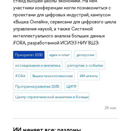
стенд Высшей школы экономики. На нем
участники конференции могли познакомиться с
проектами для цифровых индустрий, кампусом
«Вышка Онлайн», сервисами для цифрового цикла
управления наукой, а также Системой
интеллектуального анализа больших данных
iFORA, разработанной ИСИЭЗ НИУ ВШЭ.
Приоритет 2030
идеи и опыт
дискуссии
исследования и аналитика
репортаж о событии
iFORA
Вышка технологическая
ИИ-агенты
Программа развития 2030
ЦИПР
Центр стратегической аналитики и больших данных
28 мая
ИИ меняет все: разломы