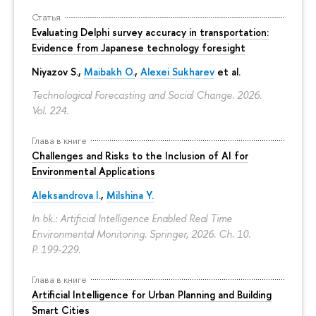
Статья
Evaluating Delphi survey accuracy in transportation:
Evidence from Japanese technology foresight
Niyazov S.
,
Maibakh O.
,
Alexei Sukharev
et al.
Technological Forecasting and Social Change. 2026.
Vol. 224.
Глава в книге
Challenges and Risks to the Inclusion of AI for
Environmental Applications
Aleksandrova I.
,
Milshina Y.
In bk.: Artificial Intelligence Enabled Real Time
Environmental Monitoring. Springer, 2026. Ch. 10.
P. 199-229.
Глава в книге
Artificial Intelligence for Urban Planning and Building
Smart Cities