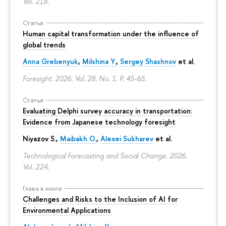
Vol. 218.
Статья
Human capital transformation under the influence of
global trends
Anna Grebenyuk
,
Milshina Y.
,
Sergey Shashnov
et al.
Foresight. 2026. Vol. 28. No. 1.
P. 45-65.
Статья
Evaluating Delphi survey accuracy in transportation:
Evidence from Japanese technology foresight
Niyazov S.
,
Maibakh O.
,
Alexei Sukharev
et al.
Technological Forecasting and Social Change. 2026.
Vol. 224.
Глава в книге
Challenges and Risks to the Inclusion of AI for
Environmental Applications