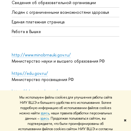
Сведения об образовательной организации
Обрат
Людям с ограниченными возможностями здоровья
Единая платежная страница
Работа в Вышке
http://www.minobrnauki.gov.ru/
Министерство науки и высшего образования РФ
https://edu.gov.ru/
Министерство просвещения РФ
https://elearning.hse.ru/mooc
Массовые открытые онлайн-курсы
Мы используем файлы cookies для улучшения работы сайта
НИУ ВШЭ и большего удобства его использования. Более
подробную информацию об использовании файлов cookies
можно найти
здесь
, наши правила обработки персональных
данных –
здесь
. Продолжая пользоваться сайтом, вы
© НИУ ВШЭ 1993–2026
Адреса и контакты
Условия
✖
подтверждаете, что были проинформированы об
использования материалов
Политика конфиденциальности
использовании файлов cookies сайтом НИУ ВШЭ и согласны
Карта сайта