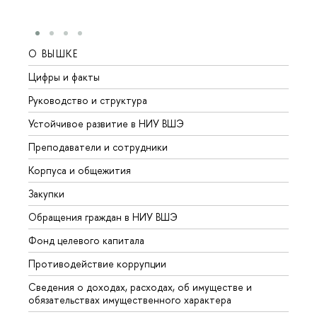
О ВЫШКЕ
ОБР
Цифры и факты
Лице
Руководство и структура
Довуз
Устойчивое развитие в НИУ ВШЭ
Олим
Преподаватели и сотрудники
Прием
Корпуса и общежития
Вышк
Закупки
Прием
Обращения граждан в НИУ ВШЭ
Аспир
Фонд целевого капитала
Допол
Противодействие коррупции
Центр
Сведения о доходах, расходах, об имуществе и
Бизне
обязательствах имущественного характера
Образ