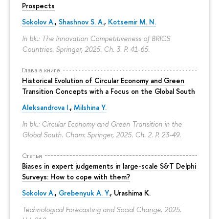
Prospects
Sokolov A.
,
Shashnov S. A.
,
Kotsemir M. N.
In bk.: The Innovation Competitiveness of BRICS
Countries. Springer, 2025. Ch. 3.
P. 41-65.
Глава в книге
Historical Evolution of Circular Economy and Green
Transition Concepts with a Focus on the Global South
Aleksandrova I.
,
Milshina Y.
In bk.: Circular Economy and Green Transition in the
Global South. Cham: Springer, 2025. Ch. 2.
P. 23-49.
Статья
Biases in expert judgements in large-scale S&T Delphi
Surveys: How to cope with them?
Sokolov A.
,
Grebenyuk A. Y.
, Urashima K.
Technological Forecasting and Social Change. 2025.