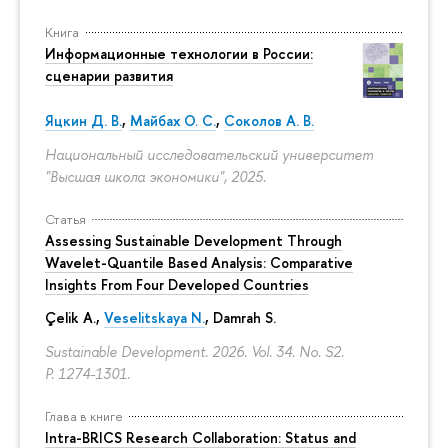
Книга
Информационные технологии в России:
сценарии развития
Яцкин Д. В.
,
Майбах О. С.
,
Соколов А. В.
Национальный исследовательский университет
"Высшая школа экономики", 2025.
Статья
Assessing Sustainable Development Through
Wavelet-Quantile Based Analysis: Comparative
Insights From Four Developed Countries
Çelik A.,
Veselitskaya N.
, Damrah S.
Sustainable Development. 2026. Vol. 34. No. S2.
P. 1274-1301.
Глава в книге
Intra-BRICS Research Collaboration: Status and