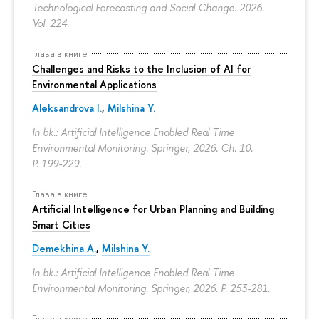
Technological Forecasting and Social Change. 2026.
Vol. 224.
Глава в книге
Challenges and Risks to the Inclusion of AI for
Environmental Applications
Aleksandrova I.
,
Milshina Y.
In bk.: Artificial Intelligence Enabled Real Time
Environmental Monitoring. Springer, 2026. Ch. 10.
P. 199-229.
Глава в книге
Artificial Intelligence for Urban Planning and Building
Smart Cities
Demekhina A.
,
Milshina Y.
In bk.: Artificial Intelligence Enabled Real Time
Environmental Monitoring. Springer, 2026.
P. 253-281.
Глава в книге