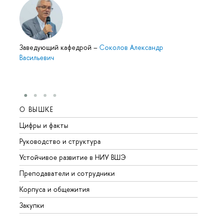
Заведующий кафедрой
–
Соколов Александр
Васильевич
О ВЫШКЕ
ОБР
Цифры и факты
Лице
Руководство и структура
Довуз
Устойчивое развитие в НИУ ВШЭ
Олим
Преподаватели и сотрудники
Прием
Корпуса и общежития
Вышк
Закупки
Прием