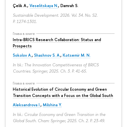
Çelik A.,
Veselitskaya N.
, Damrah S.
Sustainable Development. 2026. Vol. 34. No. S2.
P. 1274-1301.
Глава в книге
Intra-BRICS Research Collaboration: Status and
Prospects
Sokolov A.
,
Shashnov S. A.
,
Kotsemir M. N.
In bk.: The Innovation Competitiveness of BRICS
Countries. Springer, 2025. Ch. 3.
P. 41-65.
Глава в книге
Historical Evolution of Circular Economy and Green
Transition Concepts with a Focus on the Global South
Aleksandrova I.
,
Milshina Y.
In bk.: Circular Economy and Green Transition in the
Global South. Cham: Springer, 2025. Ch. 2.
P. 23-49.