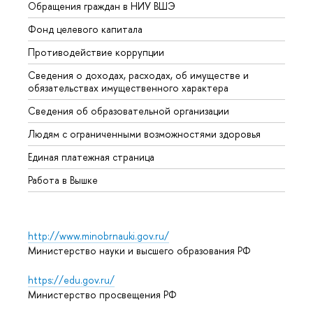
Обращения граждан в НИУ ВШЭ
Аспир
Фонд целевого капитала
Допол
Противодействие коррупции
Центр
Сведения о доходах, расходах, об имуществе и
Бизне
обязательствах имущественного характера
Образ
Сведения об образовательной организации
Обрат
Людям с ограниченными возможностями здоровья
Единая платежная страница
Работа в Вышке
http://www.minobrnauki.gov.ru/
Министерство науки и высшего образования РФ
https://edu.gov.ru/
Министерство просвещения РФ