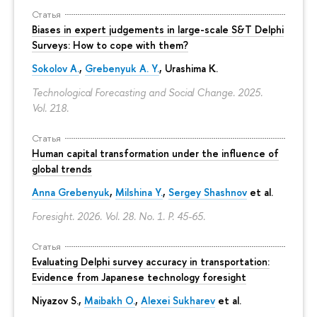
Статья
Biases in expert judgements in large-scale S&T Delphi
Surveys: How to cope with them?
Sokolov A.
,
Grebenyuk A. Y.
, Urashima K.
Technological Forecasting and Social Change. 2025.
Vol. 218.
Статья
Human capital transformation under the influence of
global trends
Anna Grebenyuk
,
Milshina Y.
,
Sergey Shashnov
et al.
Foresight. 2026. Vol. 28. No. 1.
P. 45-65.
Статья
Evaluating Delphi survey accuracy in transportation:
Evidence from Japanese technology foresight
Niyazov S.
,
Maibakh O.
,
Alexei Sukharev
et al.