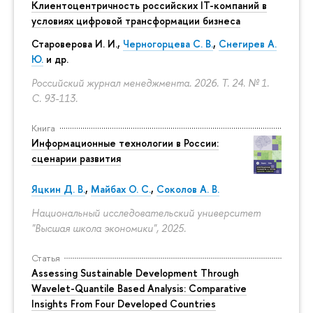
Клиентоцентричность российских IT-компаний в
условиях цифровой трансформации бизнеса
Староверова И. И.,
Черногорцева С. В.
,
Снегирев А.
Ю.
и др.
Российский журнал менеджмента. 2026. Т. 24. № 1.
С. 93-113.
Книга
Информационные технологии в России:
сценарии развития
Яцкин Д. В.
,
Майбах О. С.
,
Соколов А. В.
Национальный исследовательский университет
"Высшая школа экономики", 2025.
Статья
Assessing Sustainable Development Through
Wavelet-Quantile Based Analysis: Comparative
Insights From Four Developed Countries