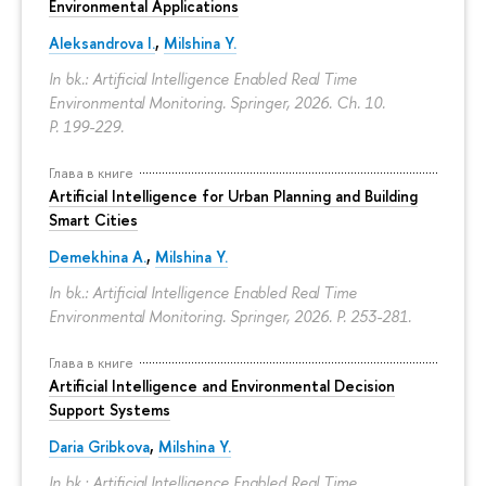
Environmental Applications
Aleksandrova I.
,
Milshina Y.
In bk.: Artificial Intelligence Enabled Real Time
Environmental Monitoring. Springer, 2026. Ch. 10.
P. 199-229.
Глава в книге
Artificial Intelligence for Urban Planning and Building
Smart Cities
Demekhina A.
,
Milshina Y.
In bk.: Artificial Intelligence Enabled Real Time
Environmental Monitoring. Springer, 2026.
P. 253-281.
Глава в книге
Artificial Intelligence and Environmental Decision
Support Systems
Daria Gribkova
,
Milshina Y.
In bk.: Artificial Intelligence Enabled Real Time