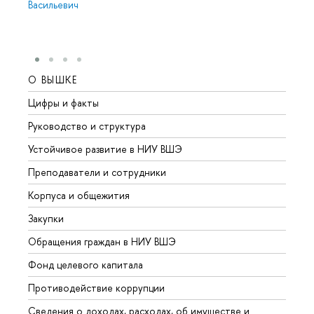
Васильевич
О ВЫШКЕ
ОБР
Цифры и факты
Лице
Руководство и структура
Довуз
Устойчивое развитие в НИУ ВШЭ
Олим
Преподаватели и сотрудники
Прием
Корпуса и общежития
Вышк
Закупки
Прием
Обращения граждан в НИУ ВШЭ
Аспир
Фонд целевого капитала
Допол
Противодействие коррупции
Центр
Сведения о доходах, расходах, об имуществе и
Бизне