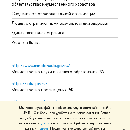
обязательствах имущественного характера
Образ
Сведения об образовательной организации
Обрат
Людям с ограниченными возможностями здоровья
Единая платежная страница
Работа в Вышке
http://www.minobrnauki.gov.ru/
Министерство науки и высшего образования РФ
https://edu.gov.ru/
Министерство просвещения РФ
https://elearning.hse.ru/mooc
Массовые открытые онлайн-курсы
Мы используем файлы cookies для улучшения работы сайта
НИУ ВШЭ и большего удобства его использования. Более
подробную информацию об использовании файлов cookies
можно найти
здесь
, наши правила обработки персональных
© НИУ ВШЭ 1993–2026
Адреса и контакты
Условия
данных –
здесь
. Продолжая пользоваться сайтом, вы