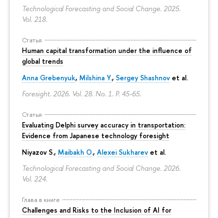
Technological Forecasting and Social Change. 2025.
Vol. 218.
Статья
Human capital transformation under the influence of
global trends
Anna Grebenyuk
,
Milshina Y.
,
Sergey Shashnov
et al.
Foresight. 2026. Vol. 28. No. 1.
P. 45-65.
Статья
Evaluating Delphi survey accuracy in transportation:
Evidence from Japanese technology foresight
Niyazov S.
,
Maibakh O.
,
Alexei Sukharev
et al.
Technological Forecasting and Social Change. 2026.
Vol. 224.
Глава в книге
Challenges and Risks to the Inclusion of AI for