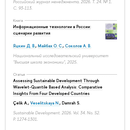
Российский журнал менеджмента. 2026. Т. 24. № 1.
С. 93-113.
Книга
Информационные технологии в России:
сценарии развития
Яцкин Д. В.
,
Майбах О. С.
,
Соколов А. В.
Национальный исследовательский университет
"Высшая школа экономики", 2025.
Статья
Assessing Sustainable Development Through
Wavelet-Quantile Based Analysis: Comparative
Insights From Four Developed Countries
Çelik A.,
Veselitskaya N.
, Damrah S.
Sustainable Development. 2026. Vol. 34. No. S2.
P. 1274-1301.