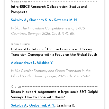
Глава в книге
Intra-BRICS Research Collaboration: Status and
Prospects
Sokolov A.
,
Shashnov S. A.
,
Kotsemir M. N.
In bk.: The Innovation Competitiveness of BRICS
Countries. Springer, 2025. Ch. 3.
P. 41-65.
Глава в книге
Historical Evolution of Circular Economy and Green
Transition Concepts with a Focus on the Global South
Aleksandrova I.
,
Milshina Y.
In bk.: Circular Economy and Green Transition in the
Global South. Cham: Springer, 2025. Ch. 2.
P. 23-49.
Статья
Biases in expert judgements in large-scale S&T Delphi
Surveys: How to cope with them?
Sokolov A.
,
Grebenyuk A. Y.
, Urashima K.