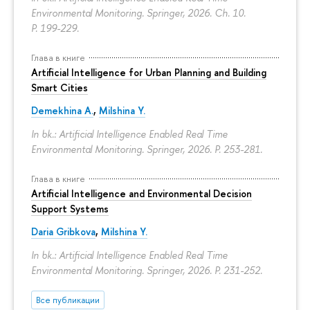
Environmental Monitoring. Springer, 2026. Ch. 10.
P. 199-229.
Глава в книге
Artificial Intelligence for Urban Planning and Building
Smart Cities
Demekhina A.
,
Milshina Y.
In bk.: Artificial Intelligence Enabled Real Time
Environmental Monitoring. Springer, 2026.
P. 253-281.
Глава в книге
Artificial Intelligence and Environmental Decision
Support Systems
Daria Gribkova
,
Milshina Y.
In bk.: Artificial Intelligence Enabled Real Time
Environmental Monitoring. Springer, 2026.
P. 231-252.
Все публикации