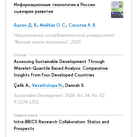
Информационные технологии в России:
сценарии развития
Яцкин Д. В.
,
Майбах О. С.
,
Соколов А. В.
Национальный исследовательский университет
"Высшая школа экономики", 2025.
Статья
Assessing Sustainable Development Through
Wavelet-Quantile Based Analysis: Comparative
Insights From Four Developed Countries
Çelik A.,
Veselitskaya N.
, Damrah S.
Sustainable Development. 2026. Vol. 34. No. S2.
P. 1274-1301.
Глава в книге
Intra-BRICS Research Collaboration: Status and
Prospects