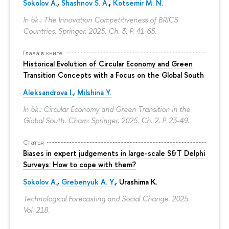
Sokolov A.
,
Shashnov S. A.
,
Kotsemir M. N.
In bk.: The Innovation Competitiveness of BRICS
Countries. Springer, 2025. Ch. 3.
P. 41-65.
Глава в книге
Historical Evolution of Circular Economy and Green
Transition Concepts with a Focus on the Global South
Aleksandrova I.
,
Milshina Y.
In bk.: Circular Economy and Green Transition in the
Global South. Cham: Springer, 2025. Ch. 2.
P. 23-49.
Статья
Biases in expert judgements in large-scale S&T Delphi
Surveys: How to cope with them?
Sokolov A.
,
Grebenyuk A. Y.
, Urashima K.
Technological Forecasting and Social Change. 2025.
Vol. 218.