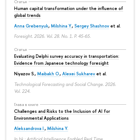
Статья
Human capital transformation under the influence of
global trends
Anna Grebenyuk
,
Milshina Y.
,
Sergey Shashnov
et al.
Foresight. 2026. Vol. 28. No. 1.
P. 45-65.
Статья
Evaluating Delphi survey accuracy in transportation:
Evidence from Japanese technology foresight
Niyazov S.
,
Maibakh O.
,
Alexei Sukharev
et al.
Technological Forecasting and Social Change. 2026.
Vol. 224.
Глава в книге
Challenges and Risks to the Inclusion of AI for
Environmental Applications
Aleksandrova I.
,
Milshina Y.
In bk.: Artificial Intelligence Enabled Real Time