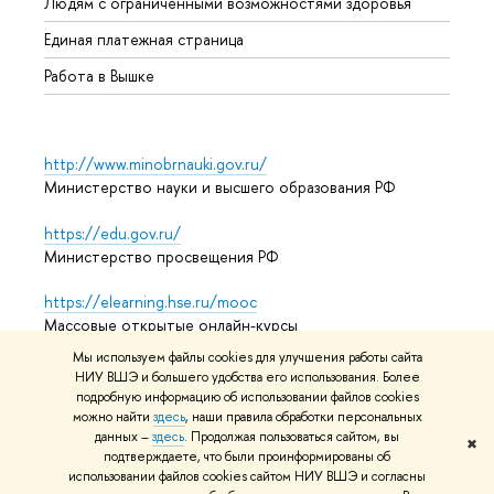
Людям с ограниченными возможностями здоровья
Единая платежная страница
Работа в Вышке
http://www.minobrnauki.gov.ru/
Министерство науки и высшего образования РФ
https://edu.gov.ru/
Министерство просвещения РФ
https://elearning.hse.ru/mooc
Массовые открытые онлайн-курсы
Мы используем файлы cookies для улучшения работы сайта
НИУ ВШЭ и большего удобства его использования. Более
подробную информацию об использовании файлов cookies
© НИУ ВШЭ 1993–2026
Адреса и контакты
Условия
можно найти
здесь
, наши правила обработки персональных
использования материалов
Политика конфиденциальности
данных –
здесь
. Продолжая пользоваться сайтом, вы
✖
Карта сайта
подтверждаете, что были проинформированы об
использовании файлов cookies сайтом НИУ ВШЭ и согласны
Редактору