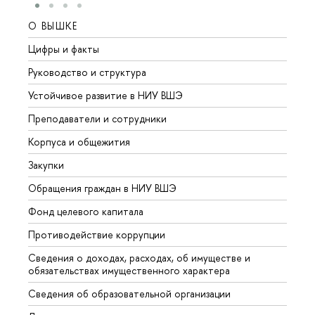
О ВЫШКЕ
ОБР
Цифры и факты
Лице
Руководство и структура
Довуз
Устойчивое развитие в НИУ ВШЭ
Олим
Преподаватели и сотрудники
Прием
Корпуса и общежития
Вышк
Закупки
Прием
Обращения граждан в НИУ ВШЭ
Аспир
Фонд целевого капитала
Допол
Противодействие коррупции
Центр
Сведения о доходах, расходах, об имуществе и
Бизне
обязательствах имущественного характера
Образ
Сведения об образовательной организации
Обрат