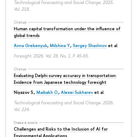
Technological Forecasting and Social Change. 2025.
Vol. 218.
Статья
Human capital transformation under the influence of
global trends
Anna Grebenyuk
,
Milshina Y.
,
Sergey Shashnov
et al.
Foresight. 2026. Vol. 28. No. 1.
P. 45-65.
Статья
Evaluating Delphi survey accuracy in transportation:
Evidence from Japanese technology foresight
Niyazov S.
,
Maibakh O.
,
Alexei Sukharev
et al.
Technological Forecasting and Social Change. 2026.
Vol. 224.
Глава в книге
Challenges and Risks to the Inclusion of AI for
Environmental Applications