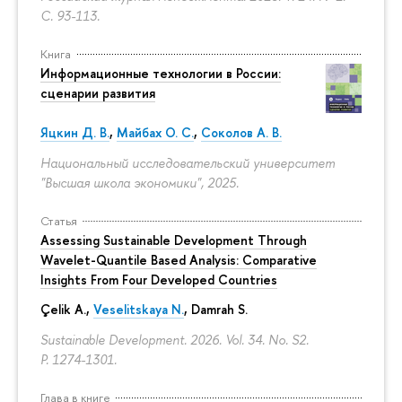
С. 93-113.
Книга
Информационные технологии в России:
сценарии развития
Яцкин Д. В.
,
Майбах О. С.
,
Соколов А. В.
Национальный исследовательский университет
"Высшая школа экономики", 2025.
Статья
Assessing Sustainable Development Through
Wavelet-Quantile Based Analysis: Comparative
Insights From Four Developed Countries
Çelik A.,
Veselitskaya N.
, Damrah S.
Sustainable Development. 2026. Vol. 34. No. S2.
P. 1274-1301.
Глава в книге