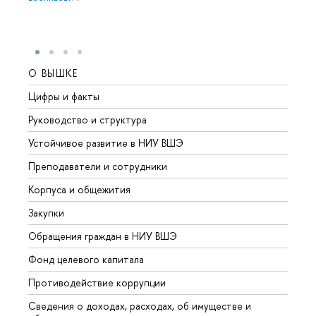
О ВЫШКЕ
ОБР
Цифры и факты
Лице
Руководство и структура
Довуз
Устойчивое развитие в НИУ ВШЭ
Олим
Преподаватели и сотрудники
Прием
Корпуса и общежития
Вышк
Закупки
Прием
Обращения граждан в НИУ ВШЭ
Аспир
Фонд целевого капитала
Допол
Противодействие коррупции
Центр
Сведения о доходах, расходах, об имуществе и
Бизне