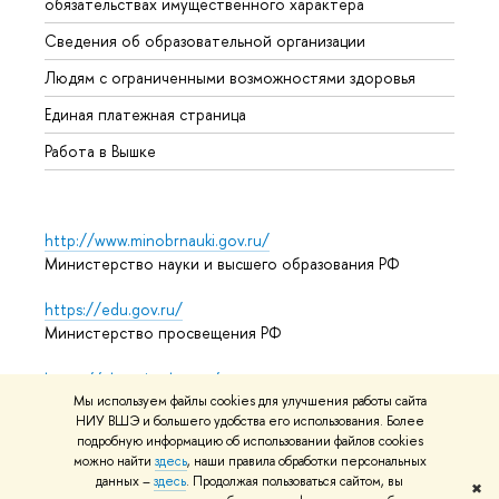
обязательствах имущественного характера
Образ
Сведения об образовательной организации
Обрат
Людям с ограниченными возможностями здоровья
Единая платежная страница
Работа в Вышке
http://www.minobrnauki.gov.ru/
Министерство науки и высшего образования РФ
https://edu.gov.ru/
Министерство просвещения РФ
https://elearning.hse.ru/mooc
Массовые открытые онлайн-курсы
Мы используем файлы cookies для улучшения работы сайта
НИУ ВШЭ и большего удобства его использования. Более
подробную информацию об использовании файлов cookies
можно найти
здесь
, наши правила обработки персональных
данных –
здесь
. Продолжая пользоваться сайтом, вы
© НИУ ВШЭ 1993–2026
Адреса и контакты
Условия
✖