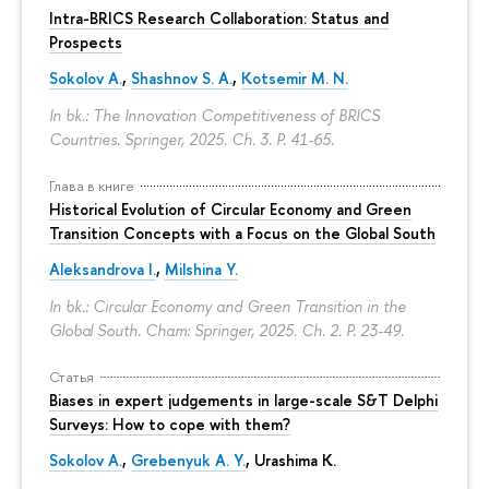
Intra-BRICS Research Collaboration: Status and
Prospects
Sokolov A.
,
Shashnov S. A.
,
Kotsemir M. N.
In bk.: The Innovation Competitiveness of BRICS
Countries. Springer, 2025. Ch. 3.
P. 41-65.
Глава в книге
Historical Evolution of Circular Economy and Green
Transition Concepts with a Focus on the Global South
Aleksandrova I.
,
Milshina Y.
In bk.: Circular Economy and Green Transition in the
Global South. Cham: Springer, 2025. Ch. 2.
P. 23-49.
Статья
Biases in expert judgements in large-scale S&T Delphi
Surveys: How to cope with them?
Sokolov A.
,
Grebenyuk A. Y.
, Urashima K.