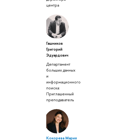
центра
Гашников
Григорий
Эдуардович
Департамент
больших данных
и
информационного
поиска:
Приглашенный
преподаватель
Кокорева Мария