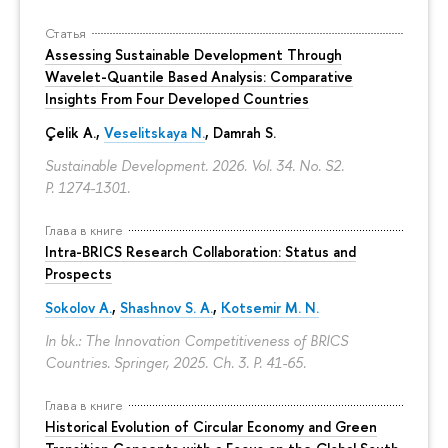
Статья
Assessing Sustainable Development Through
Wavelet-Quantile Based Analysis: Comparative
Insights From Four Developed Countries
Çelik A.,
Veselitskaya N.
, Damrah S.
Sustainable Development. 2026. Vol. 34. No. S2.
P. 1274-1301.
Глава в книге
Intra-BRICS Research Collaboration: Status and
Prospects
Sokolov A.
,
Shashnov S. A.
,
Kotsemir M. N.
In bk.: The Innovation Competitiveness of BRICS
Countries. Springer, 2025. Ch. 3.
P. 41-65.
Глава в книге
Historical Evolution of Circular Economy and Green