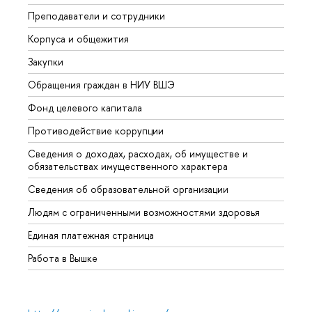
Преподаватели и сотрудники
Прием
Корпуса и общежития
Вышк
Закупки
Прием
Обращения граждан в НИУ ВШЭ
Аспир
Фонд целевого капитала
Допол
Противодействие коррупции
Центр
Сведения о доходах, расходах, об имуществе и
Бизне
обязательствах имущественного характера
Образ
Сведения об образовательной организации
Обрат
Людям с ограниченными возможностями здоровья
Единая платежная страница
Работа в Вышке