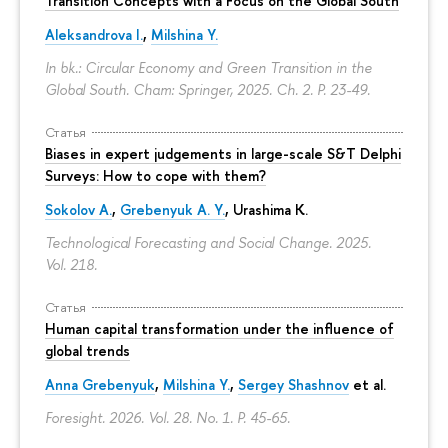
Transition Concepts with a Focus on the Global South
Aleksandrova I.
,
Milshina Y.
In bk.: Circular Economy and Green Transition in the
Global South. Cham: Springer, 2025. Ch. 2.
P. 23-49.
Статья
Biases in expert judgements in large-scale S&T Delphi
Surveys: How to cope with them?
Sokolov A.
,
Grebenyuk A. Y.
, Urashima K.
Technological Forecasting and Social Change. 2025.
Vol. 218.
Статья
Human capital transformation under the influence of
global trends
Anna Grebenyuk
,
Milshina Y.
,
Sergey Shashnov
et al.
Foresight. 2026. Vol. 28. No. 1.
P. 45-65.