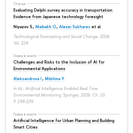
Статья
Evaluating Delphi survey accuracy in transportation:
Evidence from Japanese technology foresight
Niyazov S.
,
Maibakh O.
,
Alexei Sukharev
et al.
Technological Forecasting and Social Change. 2026.
Vol. 224.
Глава в книге
Challenges and Risks to the Inclusion of AI for
Environmental Applications
Aleksandrova I.
,
Milshina Y.
In bk.: Artificial Intelligence Enabled Real Time
Environmental Monitoring. Springer, 2026. Ch. 10.
P. 199-229.
Глава в книге
Artificial Intelligence for Urban Planning and Building
Smart Cities