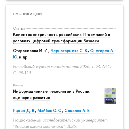
ПУБЛИКАЦИИ
Статья
Клиентоцентричность российских IT-компаний в
условиях цифровой трансформации бизнеса
Староверова И. И.,
Черногорцева С. В.
,
Снегирев А.
Ю.
и др.
Российский журнал менеджмента. 2026. Т. 24. № 1.
С. 93-113.
Книга
Информационные технологии в России:
сценарии развития
Яцкин Д. В.
,
Майбах О. С.
,
Соколов А. В.
Национальный исследовательский университет
"Высшая школа экономики", 2025.