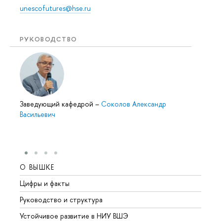
unescofutures@hse.ru
РУКОВОДСТВО
Заведующий кафедрой
–
Соколов Александр
Васильевич
О ВЫШКЕ
ОБР
Цифры и факты
Лице
Руководство и структура
Довуз
Устойчивое развитие в НИУ ВШЭ
Олим