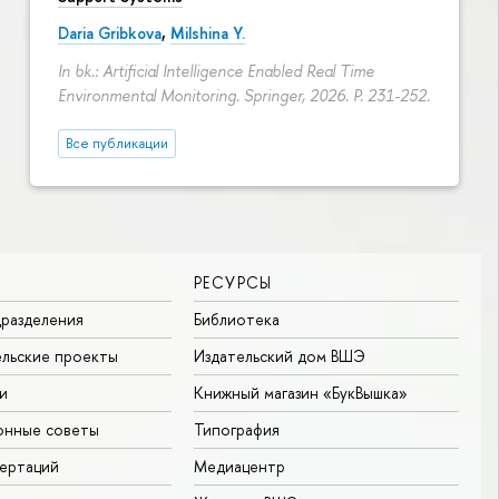
Daria Gribkova
,
Milshina Y.
In bk.: Artificial Intelligence Enabled Real Time
Environmental Monitoring. Springer, 2026.
P. 231-252.
Все публикации
РЕСУРСЫ
разделения
Библиотека
льские проекты
Издательский дом ВШЭ
и
Книжный магазин «БукВышка»
онные советы
Типография
ертаций
Медиацентр