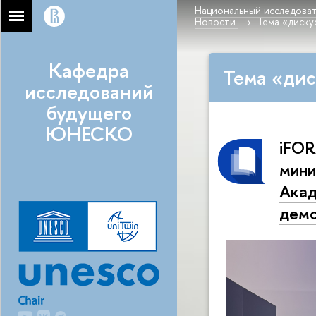
Национальный исследоват
Новости
Тема «диску
Кафедра
Тема «дис
исследований
будущего
ЮНЕСКО
iFOR
мини
Акад
демо