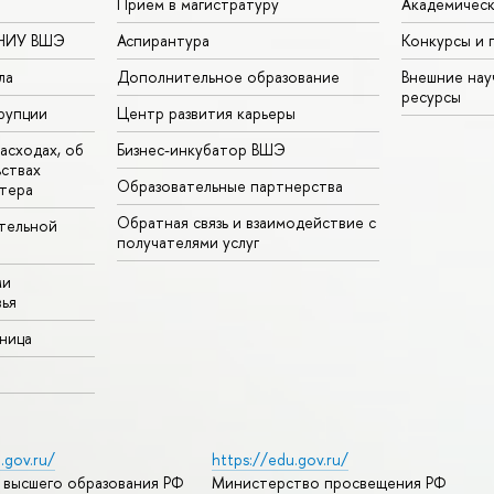
Прием в магистратуру
Академическ
 НИУ ВШЭ
Аспирантура
Конкурсы и 
ла
Дополнительное образование
Внешние на
ресурсы
рупции
Центр развития карьеры
асходах, об
Бизнес-инкубатор ВШЭ
ьствах
Образовательные партнерства
тера
Обратная связь и взаимодействие с
тельной
получателями услуг
ми
ья
аница
.gov.ru/
https://edu.gov.ru/
 высшего образования РФ
Министерство просвещения РФ