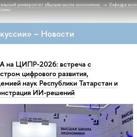
ельский университет «Высшая школа экономики»
Кафедра исс
ссии»
куссии» – Новости
A на ЦИПР-2026: встреча с
стром цифрового развития,
емией наук Республики Татарстан и
нстрация ИИ-решений