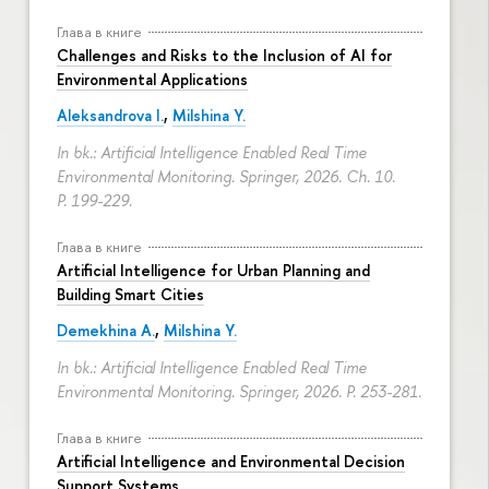
Глава в книге
Challenges and Risks to the Inclusion of AI for
Environmental Applications
Aleksandrova I.
,
Milshina Y.
In bk.: Artificial Intelligence Enabled Real Time
Environmental Monitoring. Springer, 2026. Ch. 10.
P. 199-229.
Глава в книге
Artificial Intelligence for Urban Planning and
Building Smart Cities
Demekhina A.
,
Milshina Y.
In bk.: Artificial Intelligence Enabled Real Time
Environmental Monitoring. Springer, 2026.
P. 253-281.
Глава в книге
Artificial Intelligence and Environmental Decision
Support Systems