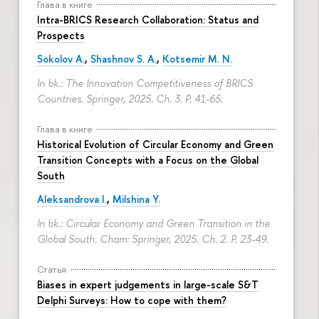
Глава в книге
Intra-BRICS Research Collaboration: Status and
Prospects
Sokolov A.
,
Shashnov S. A.
,
Kotsemir M. N.
In bk.: The Innovation Competitiveness of BRICS
Countries. Springer, 2025. Ch. 3.
P. 41-65.
Глава в книге
Historical Evolution of Circular Economy and Green
Transition Concepts with a Focus on the Global
South
Aleksandrova I.
,
Milshina Y.
In bk.: Circular Economy and Green Transition in the
Global South. Cham: Springer, 2025. Ch. 2.
P. 23-49.
Статья
Biases in expert judgements in large-scale S&T
Delphi Surveys: How to cope with them?