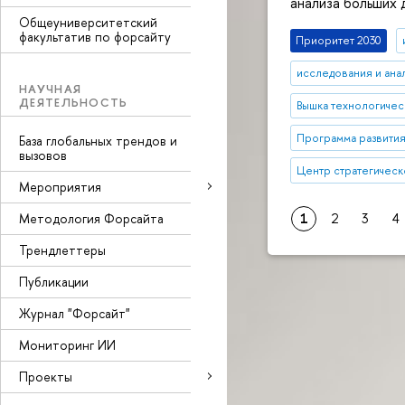
анализа больших
Общеуниверситетский
факультатив по форсайту
Приоритет 2030
исследования и ана
НАУЧНАЯ
ДЕЯТЕЛЬНОСТЬ
Вышка технологичес
Программа развития
База глобальных трендов и
вызовов
Центр стратегическ
Мероприятия
Методология Форсайта
1
2
3
4
Трендлеттеры
Публикации
Журнал "Форсайт"
Мониторинг ИИ
Проекты