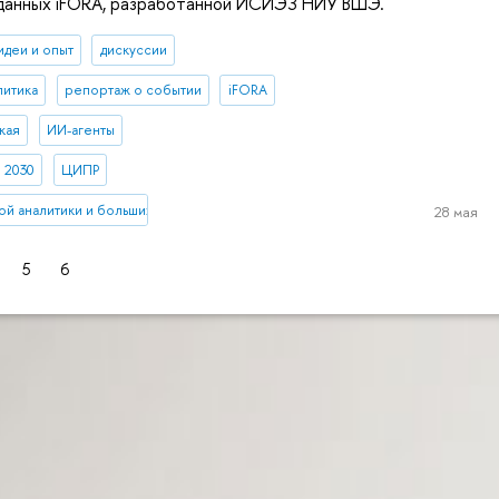
 данных iFORA, разработанной ИСИЭЗ НИУ ВШЭ.
идеи и опыт
дискуссии
литика
репортаж о событии
iFORA
кая
ИИ-агенты
 2030
ЦИПР
ой аналитики и больших данных
28 мая
5
6