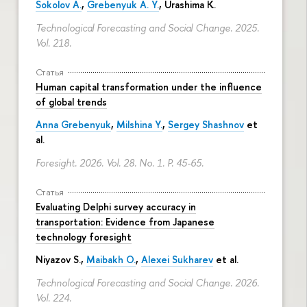
Sokolov A.
,
Grebenyuk A. Y.
, Urashima K.
Technological Forecasting and Social Change. 2025.
Vol. 218.
Статья
Human capital transformation under the influence
of global trends
Anna Grebenyuk
,
Milshina Y.
,
Sergey Shashnov
et
al.
Foresight. 2026. Vol. 28. No. 1.
P. 45-65.
Статья
Evaluating Delphi survey accuracy in
transportation: Evidence from Japanese
technology foresight
Niyazov S.
,
Maibakh O.
,
Alexei Sukharev
et al.
Technological Forecasting and Social Change. 2026.
Vol. 224.