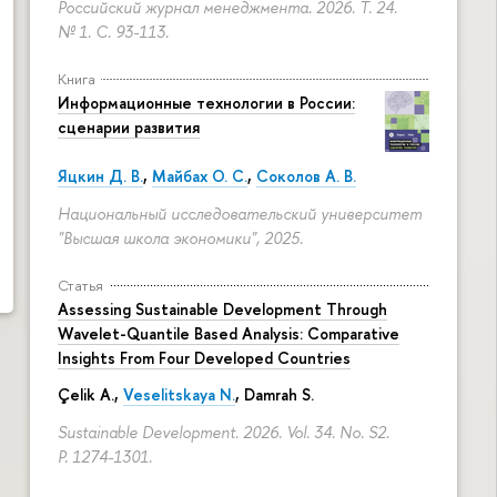
Российский журнал менеджмента. 2026. Т. 24.
№ 1.
С. 93-113.
Книга
Информационные технологии в России:
сценарии развития
Яцкин Д. В.
,
Майбах О. С.
,
Соколов А. В.
Национальный исследовательский университет
"Высшая школа экономики", 2025.
Статья
Assessing Sustainable Development Through
Wavelet-Quantile Based Analysis: Comparative
Insights From Four Developed Countries
Çelik A.,
Veselitskaya N.
, Damrah S.
Sustainable Development. 2026. Vol. 34. No. S2.
P. 1274-1301.