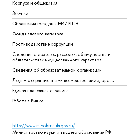
Корпуса и общежития
Вышк
Закупки
Прием
Обращения граждан в НИУ ВШЭ
Аспир
Фонд целевого капитала
Допол
Противодействие коррупции
Центр
Сведения о доходах, расходах, об имуществе и
Бизне
обязательствах имущественного характера
Образ
Сведения об образовательной организации
Обрат
Людям с ограниченными возможностями здоровья
Единая платежная страница
Работа в Вышке
http://www.minobrnauki.gov.ru/
Министерство науки и высшего образования РФ