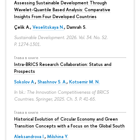
Assessing Sustainable Development Through
Wavelet-Quantile Based Analysis: Comparative
Insights From Four Developed Countries
Çelik A.,
Veselitskaya N.
, Damrah S.
Sustainable Development. 2026. Vol. 34. No. S2.
P. 1274-1301.
Глава в книге
Intra-BRICS Research Collaboration: Status and
Prospects
Sokolov A.
,
Shashnov S. A.
,
Kotsemir M. N.
In bk.: The Innovation Competitiveness of BRICS
Countries. Springer, 2025. Ch. 3.
P. 41-65.
Глава в книге
Historical Evolution of Circular Economy and Green
Transition Concepts with a Focus on the Global South
Aleksandrova I.
,
Milshina Y.