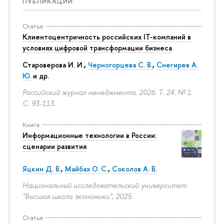
ПУБЛИКАЦИИ
Статья
Клиентоцентричность российских IT-компаний в
условиях цифровой трансформации бизнеса
Староверова И. И.,
Черногорцева С. В.
,
Снегирев А.
Ю.
и др.
Российский журнал менеджмента. 2026. Т. 24. № 1.
С. 93-113.
Книга
Информационные технологии в России:
сценарии развития
Яцкин Д. В.
,
Майбах О. С.
,
Соколов А. В.
Национальный исследовательский университет
"Высшая школа экономики", 2025.
Статья