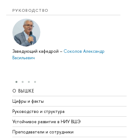
РУКОВОДСТВО
Заведующий кафедрой
–
Соколов Александр
Васильевич
О ВЫШКЕ
ОБР
Цифры и факты
Лице
Руководство и структура
Довуз
Устойчивое развитие в НИУ ВШЭ
Олим
Преподаватели и сотрудники
Прием