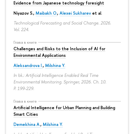
Evidence from Japanese technology foresight
Niyazov S.
,
Maibakh O.
,
Alexei Sukharev
et al.
Technological Forecasting and Social Change. 2026.
Vol. 224.
Глава в книге
Challenges and Risks to the Inclusion of AI for
Environmental Applications
Aleksandrova I.
,
Milshina Y.
In bk.: Artificial Intelligence Enabled Real Time
Environmental Monitoring. Springer, 2026. Ch. 10.
P. 199-229.
Глава в книге
Artificial Intelligence for Urban Planning and Building
Smart Cities
Demekhina A.
,
Milshina Y.