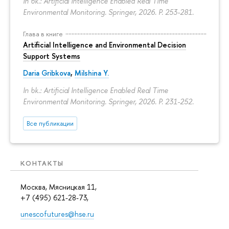
In bk.: Artificial Intelligence Enabled Real Time
Environmental Monitoring. Springer, 2026.
P. 253-281.
Глава в книге
Artificial Intelligence and Environmental Decision
Support Systems
Daria Gribkova
,
Milshina Y.
In bk.: Artificial Intelligence Enabled Real Time
Environmental Monitoring. Springer, 2026.
P. 231-252.
Все публикации
КОНТАКТЫ
Москва, Мясницкая 11,
+7 (495) 621-28-73,
unescofutures@hse.ru