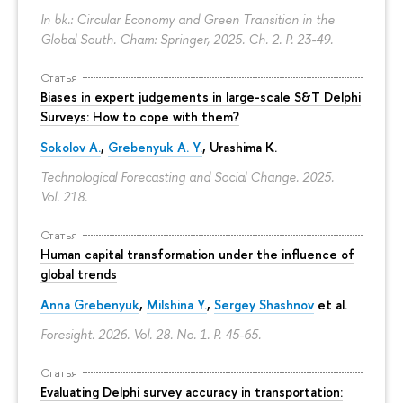
In bk.: Circular Economy and Green Transition in the
Global South. Cham: Springer, 2025. Ch. 2.
P. 23-49.
Статья
Biases in expert judgements in large-scale S&T Delphi
Surveys: How to cope with them?
Sokolov A.
,
Grebenyuk A. Y.
, Urashima K.
Technological Forecasting and Social Change. 2025.
Vol. 218.
Статья
Human capital transformation under the influence of
global trends
Anna Grebenyuk
,
Milshina Y.
,
Sergey Shashnov
et al.
Foresight. 2026. Vol. 28. No. 1.
P. 45-65.
Статья
Evaluating Delphi survey accuracy in transportation: