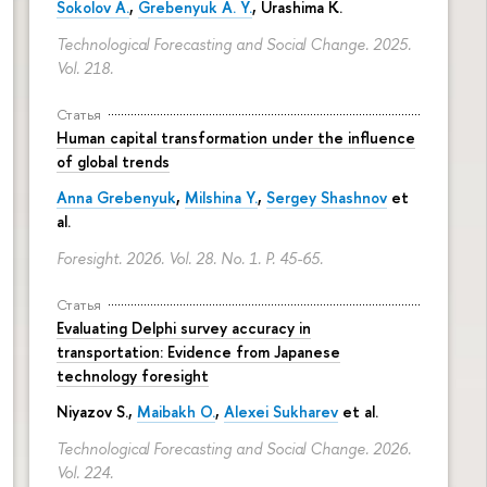
Sokolov A.
,
Grebenyuk A. Y.
, Urashima K.
Technological Forecasting and Social Change. 2025.
Vol. 218.
Статья
Human capital transformation under the influence
of global trends
Anna Grebenyuk
,
Milshina Y.
,
Sergey Shashnov
et
al.
Foresight. 2026. Vol. 28. No. 1.
P. 45-65.
Статья
Evaluating Delphi survey accuracy in
transportation: Evidence from Japanese
technology foresight
Niyazov S.
,
Maibakh O.
,
Alexei Sukharev
et al.
Technological Forecasting and Social Change. 2026.
Vol. 224.