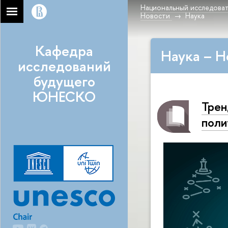
Национальный исследоват
Новости
Наука
Кафедра
Наука – Н
исследований
будущего
ЮНЕСКО
Трен
поли