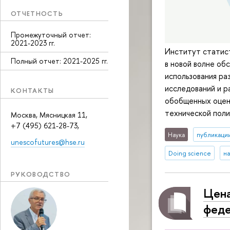
ОТЧЕТНОСТЬ
Промежуточный отчет:
2021-2023 гг.
Институт статис
Полный отчет: 2021-2025 гг.
в новой волне об
использования р
исследований и ра
КОНТАКТЫ
обобщенных оцен
технической поли
Москва, Мясницкая 11,
+7 (495) 621-28-73,
Наука
публикаци
unescofutures@hse.ru
Doing science
на
РУКОВОДСТВО
Цена
феде