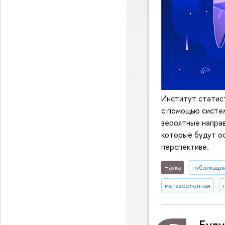
Институт статис
с помощью систем
вероятные направ
которые будут ос
перспективе.
Наука
публикаци
метавселенная
Буду