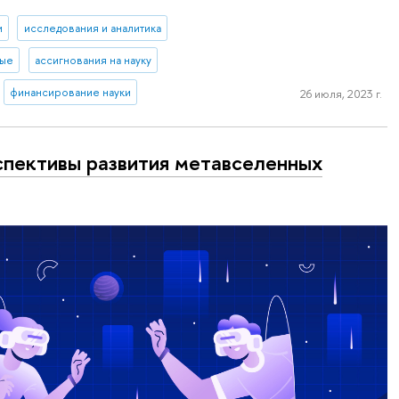
и
исследования и аналитика
ные
ассигнования на науку
финансирование науки
26 июля, 2023 г.
пективы развития метавселенных