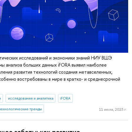
тических исследований и экономики знаний НИУ ВШЭ
ы анализа больших данных iFORA выявил наиболее
ления развития технологий создания метавселенных,
обенно востребованы в мире в кратко- и среднесрочной
и
исследования и аналитика
iFORA
технологические тренды
11 июля, 2023 г.
щее заботы: как развитие