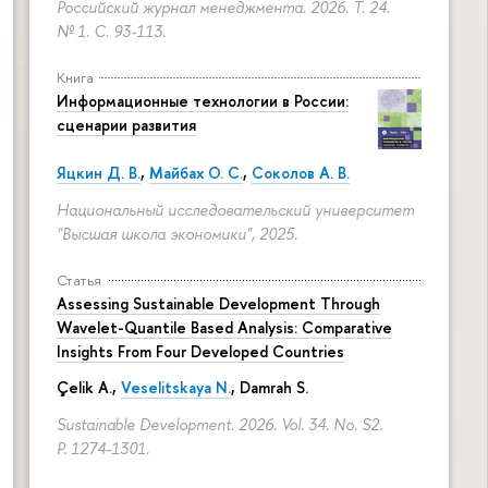
Российский журнал менеджмента. 2026. Т. 24.
№ 1.
С. 93-113.
Книга
Информационные технологии в России:
сценарии развития
Яцкин Д. В.
,
Майбах О. С.
,
Соколов А. В.
Национальный исследовательский университет
"Высшая школа экономики", 2025.
Статья
Assessing Sustainable Development Through
Wavelet-Quantile Based Analysis: Comparative
Insights From Four Developed Countries
Çelik A.,
Veselitskaya N.
, Damrah S.
Sustainable Development. 2026. Vol. 34. No. S2.
P. 1274-1301.