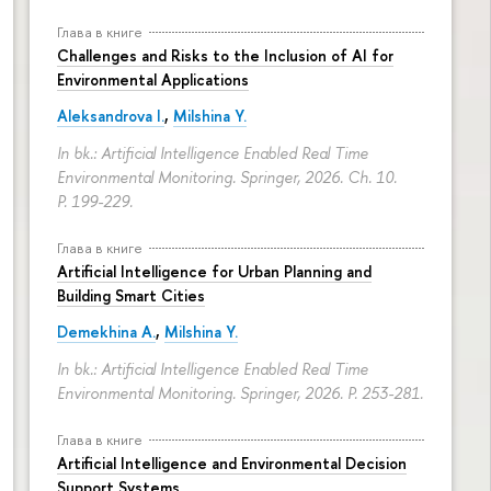
Глава в книге
Challenges and Risks to the Inclusion of AI for
Environmental Applications
Aleksandrova I.
,
Milshina Y.
In bk.: Artificial Intelligence Enabled Real Time
Environmental Monitoring. Springer, 2026. Ch. 10.
P. 199-229.
Глава в книге
Artificial Intelligence for Urban Planning and
Building Smart Cities
Demekhina A.
,
Milshina Y.
In bk.: Artificial Intelligence Enabled Real Time
Environmental Monitoring. Springer, 2026.
P. 253-281.
Глава в книге
Artificial Intelligence and Environmental Decision
Support Systems