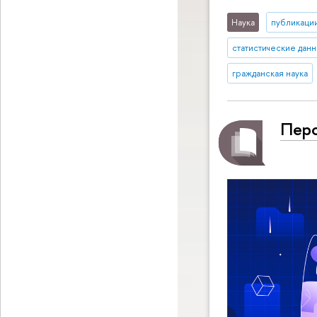
Наука
публикаци
статистические дан
гражданская наука
Перс