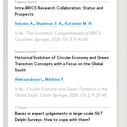
Глава в книге
Intra-BRICS Research Collaboration: Status and
Prospects
Sokolov A.
,
Shashnov S. A.
,
Kotsemir M. N.
In bk.: The Innovation Competitiveness of BRICS
Countries. Springer, 2025. Ch. 3.
P. 41-65.
Глава в книге
Historical Evolution of Circular Economy and Green
Transition Concepts with a Focus on the Global
South
Aleksandrova I.
,
Milshina Y.
In bk.: Circular Economy and Green Transition in the
Global South. Cham: Springer, 2025. Ch. 2.
P. 23-49.
Статья
Biases in expert judgements in large-scale S&T
Delphi Surveys: How to cope with them?