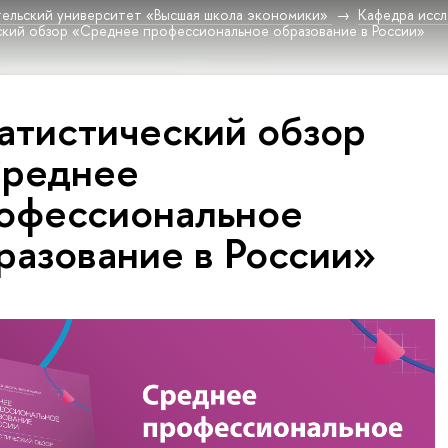
ельский университет «Высшая школа экономики»
Кафедра исс
кий обзор «Среднее профессиональное образование в России»
атистический обзор
реднее
офессиональное
разование в России»