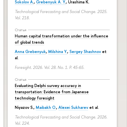
Sokolov A.
,
Grebenyuk A. Y.
, Urashima K.
Technological Forecasting and Social Change. 2025.
Vol. 218.
Статья
Human capital transformation under the influence
of global trends
Anna Grebenyuk
,
Milshina Y.
,
Sergey Shashnov
et
al.
Foresight. 2026. Vol. 28. No. 1.
P. 45-65.
Статья
Evaluating Delphi survey accuracy in
transportation: Evidence from Japanese
technology foresight
Niyazov S.
,
Maibakh O.
,
Alexei Sukharev
et al.
Technological Forecasting and Social Change. 2026.
Vol. 224.