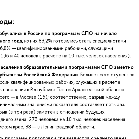
оды:
 обучались в России по программам СПО на начало
ного года
, из них 83,2% готовились стать специалистами
16,8% — квалифицированными рабочими, служащими
196 и 40 человек в расчете на 10 тыс. человек населения).
 населения образовательными программами СПО заметно
субъектам Российской Федерации
. Больше всего студентов
сии квалифицированных рабочих, служащих в расчете
ек населения в Республике Тыва и Архангельской области
всего — в Москве (15); соответственно, разрыв между
инимальным значениями показателя составляет пять раз.
рыв (в три раза) заметен в отношении будущих
днего звена: 273 человека на 10 тыс. человек населения
ском крае, 88 — в Ленинградской области.
ь программ подготовки специалистов среднего звена