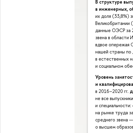
В структуре вып
в инженерных, о
их доля (33,8%) 
Великобритании 
данные ОЭСР за 2
звена в области 
вдвое опережая С
нашей страны по 
в естественных н
и социальном обе
Уровень занятос
и квалифицирова
в 2016–2020 гг.
д
не все выпускник
и специальности:
на рынке труда з
среднего звена —
о высшем образов