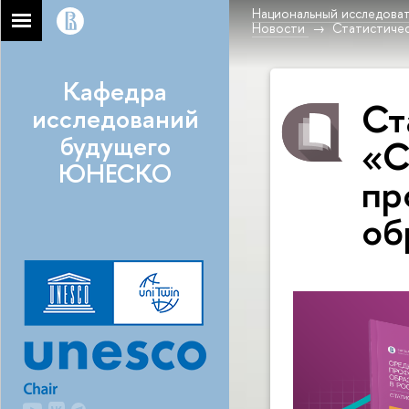
Национальный исследоват
Новости
Статистичес
Кафедра
Ст
исследований
будущего
«С
ЮНЕСКО
пр
об