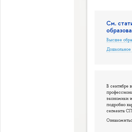
См. стат
образова
Высшее обра
Дошкольное 
В сентябре 
профессиона
экономики и
подробно ха
сегмента С
Ознакомить