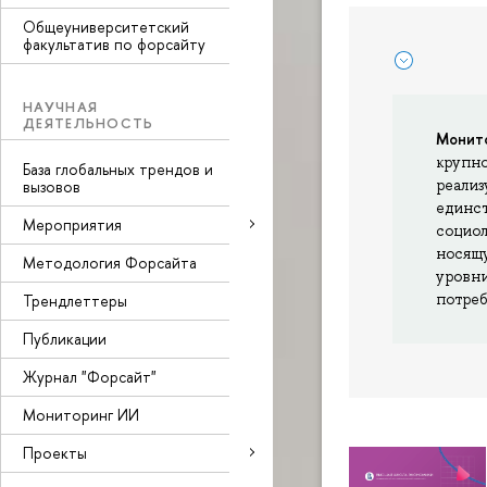
Общеуниверситетский
факультатив по форсайту
НАУЧНАЯ
ДЕЯТЕЛЬНОСТЬ
Монито
крупн
База глобальных трендов и
реализ
вызовов
единс
Мероприятия
социол
носящу
Методология Форсайта
уровни
потреб
Трендлеттеры
Публикации
Журнал "Форсайт"
Мониторинг ИИ
Проекты