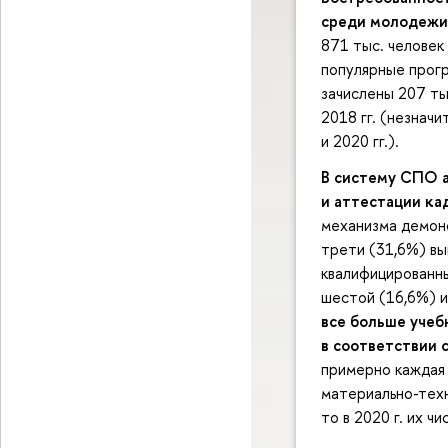
среди молодежи
871 тыс. человек 
популярные прог
зачислены 207 ты
2018 гг. (незнач
и 2020 гг.).
В систему СПО 
и аттестации ка
механизма демонс
трети (31,6%) вы
квалифицированных
шестой (16,6%) из
все больше уче
в соответствии 
примерно каждая
материально-техн
то в 2020 г. их ч