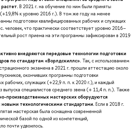
 растет
. В 2021 г. на обучение по ним были приняты
(+19,8% к уровню 2016 г.). В том же году на менее
раммы подготовки квалифицированных рабочих и служащих
с. человек, что практически соответствует уровню 2016–
ительный рост приема на эти программы зафиксирован в 2019
активно внедряются передовые технологии подготовки
дров по стандартам «Ворлдскиллс»
. Так, с использованием
трационного экзамена в 2021 г. прошли аттестацию около
пускников, окончивших программы подготовки
 рабочих, служащих (+22,9 п. п. к 2020 г.), и каждый
 выпуска специалистов среднего звена (+ 11,4 п. п.). Также
бно-производственных мастерских оборудуются
с новыми технологическими стандартами
. Если в 2018 г.
 пятая мастерская была оснащена современной
ической базой по одной из компетенций,
исло почти удвоилось.