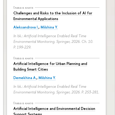
Глава в книге
Challenges and Risks to the Inclusion of AI for
Environmental Applications
Aleksandrova I.
,
Milshina Y.
In bk.: Artificial Intelligence Enabled Real Time
Environmental Monitoring. Springer, 2026. Ch. 10.
P. 199-229.
Глава в книге
Artificial Intelligence for Urban Planning and
Building Smart Cities
Demekhina A.
,
Milshina Y.
In bk.: Artificial Intelligence Enabled Real Time
Environmental Monitoring. Springer, 2026.
P. 253-281.
Глава в книге
Artificial Intelligence and Environmental Decision
Support Systems