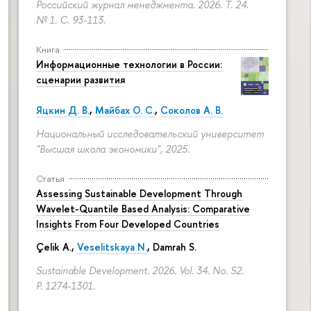
Российский журнал менеджмента. 2026. Т. 24.
№ 1.
С. 93-113.
Книга
Информационные технологии в России:
сценарии развития
Яцкин Д. В.
,
Майбах О. С.
,
Соколов А. В.
Национальный исследовательский университет
"Высшая школа экономики", 2025.
Статья
Assessing Sustainable Development Through
Wavelet-Quantile Based Analysis: Comparative
Insights From Four Developed Countries
Çelik A.,
Veselitskaya N.
, Damrah S.
Sustainable Development. 2026. Vol. 34. No. S2.
P. 1274-1301.