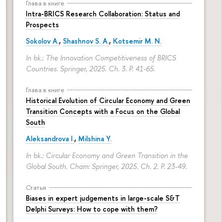
Глава в книге
Intra-BRICS Research Collaboration: Status and
Prospects
Sokolov A.
,
Shashnov S. A.
,
Kotsemir M. N.
In bk.: The Innovation Competitiveness of BRICS
Countries. Springer, 2025. Ch. 3.
P. 41-65.
Глава в книге
Historical Evolution of Circular Economy and Green
Transition Concepts with a Focus on the Global
South
Aleksandrova I.
,
Milshina Y.
In bk.: Circular Economy and Green Transition in the
Global South. Cham: Springer, 2025. Ch. 2.
P. 23-49.
Статья
Biases in expert judgements in large-scale S&T
Delphi Surveys: How to cope with them?