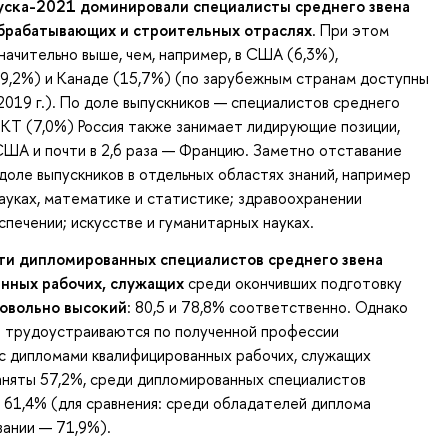
уска-2021 доминировали специалисты среднего звена
брабатывающих и строительных отраслях
. При этом
значительно выше, чем, например, в США (6,3%),
(9,2%) и Канаде (15,7%) (по зарубежным странам доступны
019 г.). По доле выпускников — специалистов среднего
ИКТ (7,0%) Россия также занимает лидирующие позиции,
ША и почти в 2,6 раза — Францию. Заметно отставание
доле выпускников в отдельных областях знаний, например
ауках, математике и статистике; здравоохранении
спечении; искусстве и гуманитарных науках.
ти дипломированных специалистов среднего звена
нных рабочих, служащих
среди окончивших подготовку
овольно высокий
: 80,5 и 78,8% соответственно. Однако
и трудоустраиваются по полученной профессии
 с дипломами квалифицированных рабочих, служащих
аняты 57,2%, среди дипломированных специалистов
 61,4% (для сравнения: среди обладателей диплома
ании — 71,9%).