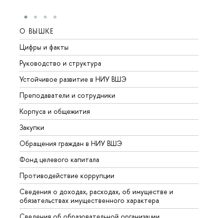
О ВЫШКЕ
ОБР
Цифры и факты
Лице
Руководство и структура
Довуз
Устойчивое развитие в НИУ ВШЭ
Олим
Преподаватели и сотрудники
Прием
Корпуса и общежития
Вышк
Закупки
Прием
Обращения граждан в НИУ ВШЭ
Аспир
Фонд целевого капитала
Допол
Противодействие коррупции
Центр
Сведения о доходах, расходах, об имуществе и
Бизне
обязательствах имущественного характера
Образ
Сведения об образовательной организации