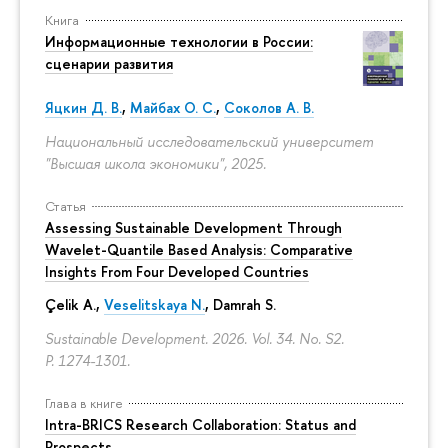
Книга
Информационные технологии в России:
сценарии развития
Яцкин Д. В.
,
Майбах О. С.
,
Соколов А. В.
Национальный исследовательский университет
"Высшая школа экономики", 2025.
Статья
Assessing Sustainable Development Through
Wavelet-Quantile Based Analysis: Comparative
Insights From Four Developed Countries
Çelik A.,
Veselitskaya N.
, Damrah S.
Sustainable Development. 2026. Vol. 34. No. S2.
P. 1274-1301.
Глава в книге
Intra-BRICS Research Collaboration: Status and
Prospects