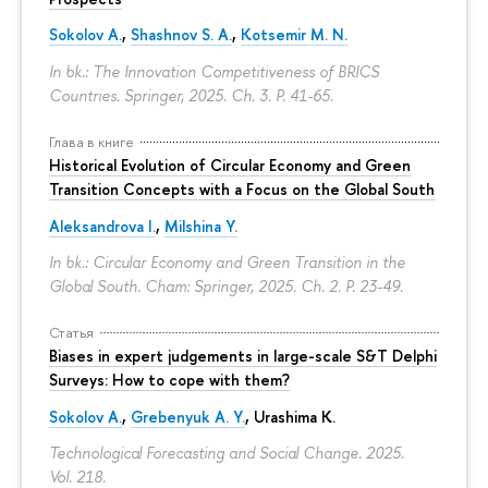
Sokolov A.
,
Shashnov S. A.
,
Kotsemir M. N.
In bk.: The Innovation Competitiveness of BRICS
Countries. Springer, 2025. Ch. 3.
P. 41-65.
Глава в книге
Historical Evolution of Circular Economy and Green
Transition Concepts with a Focus on the Global South
Aleksandrova I.
,
Milshina Y.
In bk.: Circular Economy and Green Transition in the
Global South. Cham: Springer, 2025. Ch. 2.
P. 23-49.
Статья
Biases in expert judgements in large-scale S&T Delphi
Surveys: How to cope with them?
Sokolov A.
,
Grebenyuk A. Y.
, Urashima K.
Technological Forecasting and Social Change. 2025.
Vol. 218.