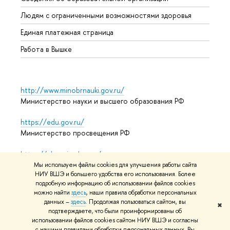
Обрат
Людям с ограниченными возможностями здоровья
Единая платежная страница
Работа в Вышке
http://www.minobrnauki.gov.ru/
Министерство науки и высшего образования РФ
https://edu.gov.ru/
Министерство просвещения РФ
https://elearning.hse.ru/mooc
Массовые открытые онлайн-курсы
Мы используем файлы cookies для улучшения работы сайта
НИУ ВШЭ и большего удобства его использования. Более
подробную информацию об использовании файлов cookies
можно найти
здесь
, наши правила обработки персональных
© НИУ ВШЭ 1993–2026
Адреса и контакты
Условия
данных –
здесь
. Продолжая пользоваться сайтом, вы
✖
подтверждаете, что были проинформированы об
использования материалов
Политика конфиденциальности
использовании файлов cookies сайтом НИУ ВШЭ и согласны
Карта сайта
с нашими правилами обработки персональных данных. Вы