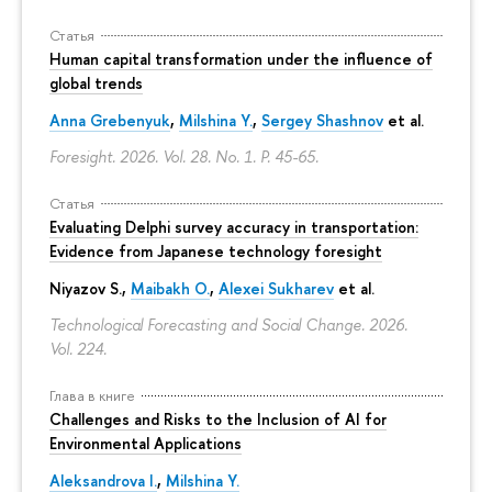
Статья
Human capital transformation under the influence of
global trends
Anna Grebenyuk
,
Milshina Y.
,
Sergey Shashnov
et al.
Foresight. 2026. Vol. 28. No. 1.
P. 45-65.
Статья
Evaluating Delphi survey accuracy in transportation:
Evidence from Japanese technology foresight
Niyazov S.
,
Maibakh O.
,
Alexei Sukharev
et al.
Technological Forecasting and Social Change. 2026.
Vol. 224.
Глава в книге
Challenges and Risks to the Inclusion of AI for
Environmental Applications
Aleksandrova I.
,
Milshina Y.