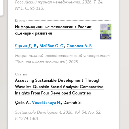
Российский журнал менеджмента. 2026. Т. 24.
№ 1.
С. 93-113.
Книга
Информационные технологии в России:
сценарии развития
Яцкин Д. В.
,
Майбах О. С.
,
Соколов А. В.
Национальный исследовательский университет
"Высшая школа экономики", 2025.
Статья
Assessing Sustainable Development Through
Wavelet-Quantile Based Analysis: Comparative
Insights From Four Developed Countries
Çelik A.,
Veselitskaya N.
, Damrah S.
Sustainable Development. 2026. Vol. 34. No. S2.
P. 1274-1301.