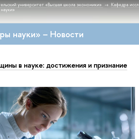
ельский университет «Высшая школа экономики»
Кафедра исс
 науки»
ры науки» – Новости
ины в науке: достижения и признание