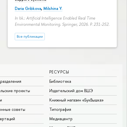
Daria Gribkova
,
Milshina Y.
In bk.: Artificial Intelligence Enabled Real Time
Environmental Monitoring. Springer, 2026.
P. 231-252.
Все публикации
РЕСУРСЫ
разделения
Библиотека
льские проекты
Издательский дом ВШЭ
и
Книжный магазин «БукВышка»
онные советы
Типография
ертаций
Медиацентр