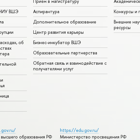
Прием в магистратуру
Академическ
 НИУ ВШЭ
Аспирантура
Конкурсы и 
ла
Дополнительное образование
Внешние на
ресурсы
рупции
Центр развития карьеры
асходах, об
Бизнес-инкубатор ВШЭ
ьствах
Образовательные партнерства
тера
Обратная связь и взаимодействие с
тельной
получателями услуг
ми
ья
аница
.gov.ru/
https://edu.gov.ru/
 высшего образования РФ
Министерство просвещения РФ