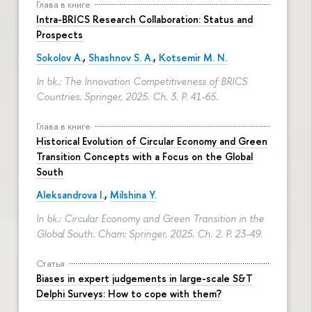
Глава в книге
Intra-BRICS Research Collaboration: Status and
Prospects
Sokolov A.
,
Shashnov S. A.
,
Kotsemir M. N.
In bk.: The Innovation Competitiveness of BRICS
Countries. Springer, 2025. Ch. 3.
P. 41-65.
Глава в книге
Historical Evolution of Circular Economy and Green
Transition Concepts with a Focus on the Global
South
Aleksandrova I.
,
Milshina Y.
In bk.: Circular Economy and Green Transition in the
Global South. Cham: Springer, 2025. Ch. 2.
P. 23-49.
Статья
Biases in expert judgements in large-scale S&T
Delphi Surveys: How to cope with them?