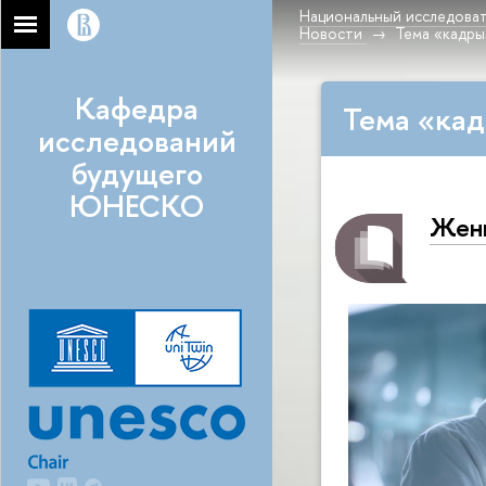
Национальный исследоват
Новости
Тема «кадры
Кафедра
Тема «кад
исследований
будущего
ЮНЕСКО
Женщ