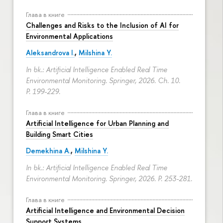
Глава в книге
Challenges and Risks to the Inclusion of AI for
Environmental Applications
Aleksandrova I.
,
Milshina Y.
In bk.: Artificial Intelligence Enabled Real Time
Environmental Monitoring. Springer, 2026. Ch. 10.
P. 199-229.
Глава в книге
Artificial Intelligence for Urban Planning and
Building Smart Cities
Demekhina A.
,
Milshina Y.
In bk.: Artificial Intelligence Enabled Real Time
Environmental Monitoring. Springer, 2026.
P. 253-281.
Глава в книге
Artificial Intelligence and Environmental Decision
Support Systems