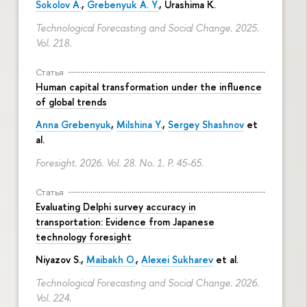
Sokolov A.
,
Grebenyuk A. Y.
, Urashima K.
Technological Forecasting and Social Change. 2025.
Vol. 218.
Статья
Human capital transformation under the influence
of global trends
Anna Grebenyuk
,
Milshina Y.
,
Sergey Shashnov
et
al.
Foresight. 2026. Vol. 28. No. 1.
P. 45-65.
Статья
Evaluating Delphi survey accuracy in
transportation: Evidence from Japanese
technology foresight
Niyazov S.
,
Maibakh O.
,
Alexei Sukharev
et al.
Technological Forecasting and Social Change. 2026.
Vol. 224.