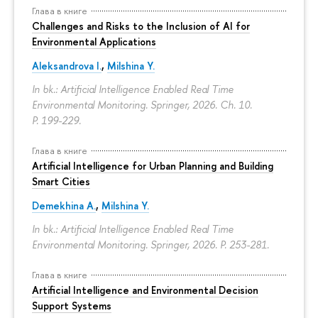
Глава в книге
Challenges and Risks to the Inclusion of AI for
Environmental Applications
Aleksandrova I.
,
Milshina Y.
In bk.: Artificial Intelligence Enabled Real Time
Environmental Monitoring. Springer, 2026. Ch. 10.
P. 199-229.
Глава в книге
Artificial Intelligence for Urban Planning and Building
Smart Cities
Demekhina A.
,
Milshina Y.
In bk.: Artificial Intelligence Enabled Real Time
Environmental Monitoring. Springer, 2026.
P. 253-281.
Глава в книге
Artificial Intelligence and Environmental Decision
Support Systems