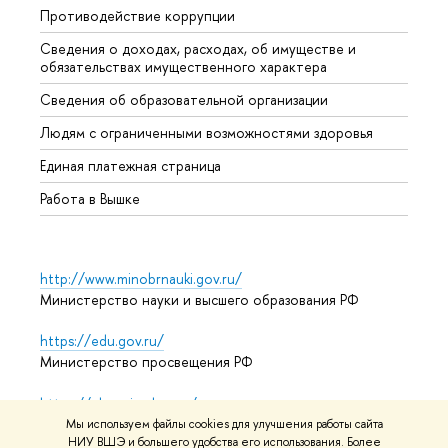
Противодействие коррупции
Центр
Сведения о доходах, расходах, об имуществе и
Бизне
обязательствах имущественного характера
Образ
Сведения об образовательной организации
Обрат
Людям с ограниченными возможностями здоровья
Единая платежная страница
Работа в Вышке
http://www.minobrnauki.gov.ru/
Министерство науки и высшего образования РФ
https://edu.gov.ru/
Министерство просвещения РФ
https://elearning.hse.ru/mooc
Массовые открытые онлайн-курсы
Мы используем файлы cookies для улучшения работы сайта
НИУ ВШЭ и большего удобства его использования. Более