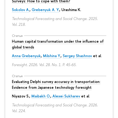
Surveys: How to cope with them?
Sokolov A.
,
Grebenyuk A. Y.
, Urashima K.
Technological Forecasting and Social Change. 2025.
Vol. 218.
Статья
Human capital transformation under the influence of
global trends
Anna Grebenyuk
,
Milshina Y.
,
Sergey Shashnov
et al.
Foresight. 2026. Vol. 28. No. 1.
P. 45-65.
Статья
Evaluating Delphi survey accuracy in transportation:
Evidence from Japanese technology foresight
Niyazov S.
,
Maibakh O.
,
Alexei Sukharev
et al.
Technological Forecasting and Social Change. 2026.
Vol. 224.