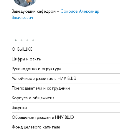
Заведующий кафедрой
–
Соколов Александр
Васильевич
О ВЫШКЕ
ОБР
Цифры и факты
Лице
Руководство и структура
Довуз
Устойчивое развитие в НИУ ВШЭ
Олим
Преподаватели и сотрудники
Прием
Корпуса и общежития
Вышк
Закупки
Прием
Обращения граждан в НИУ ВШЭ
Аспир
Фонд целевого капитала
Допол