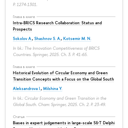
P. 1274-1301.
Глава в книге
Intra-BRICS Research Collaboration: Status and
Prospects
Sokolov A.
,
Shashnov S. A.
,
Kotsemir M. N.
In bk.: The Innovation Competitiveness of BRICS
Countries. Springer, 2025. Ch. 3.
P. 41-65.
Глава в книге
Historical Evolution of Circular Economy and Green
Transition Concepts with a Focus on the Global South
Aleksandrova I.
,
Milshina Y.
In bk.: Circular Economy and Green Transition in the
Global South. Cham: Springer, 2025. Ch. 2.
P. 23-49.
Статья
Biases in expert judgements in large-scale S&T Delphi