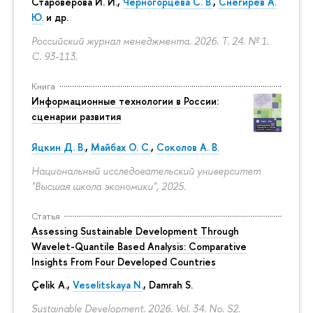
Староверова И. И.,
Черногорцева С. В.
,
Снегирев А.
Ю.
и др.
Российский журнал менеджмента. 2026. Т. 24. № 1.
С. 93-113.
Книга
Информационные технологии в России:
сценарии развития
Яцкин Д. В.
,
Майбах О. С.
,
Соколов А. В.
Национальный исследовательский университет
"Высшая школа экономики", 2025.
Статья
Assessing Sustainable Development Through
Wavelet-Quantile Based Analysis: Comparative
Insights From Four Developed Countries
Çelik A.,
Veselitskaya N.
, Damrah S.
Sustainable Development. 2026. Vol. 34. No. S2.