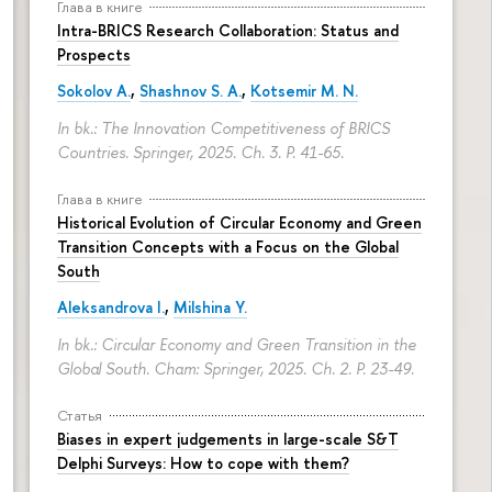
Глава в книге
Intra-BRICS Research Collaboration: Status and
Prospects
Sokolov A.
,
Shashnov S. A.
,
Kotsemir M. N.
In bk.: The Innovation Competitiveness of BRICS
Countries. Springer, 2025. Ch. 3.
P. 41-65.
Глава в книге
Historical Evolution of Circular Economy and Green
Transition Concepts with a Focus on the Global
South
Aleksandrova I.
,
Milshina Y.
In bk.: Circular Economy and Green Transition in the
Global South. Cham: Springer, 2025. Ch. 2.
P. 23-49.
Статья
Biases in expert judgements in large-scale S&T
Delphi Surveys: How to cope with them?