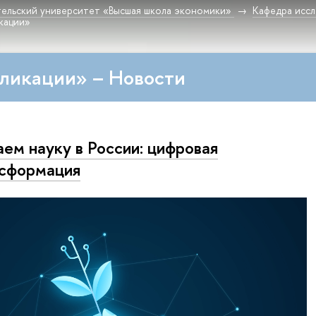
ельский университет «Высшая школа экономики»
Кафедра исс
кации»
ликации» – Новости
ем науку в России: цифровая
сформация