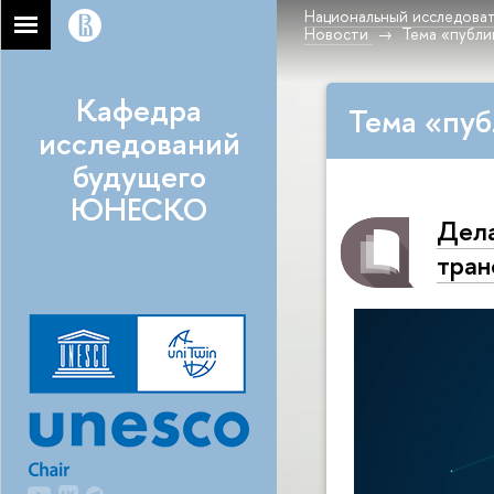
Национальный исследоват
Новости
Тема «публи
Кафедра
Тема «пуб
исследований
будущего
ЮНЕСКО
Дела
тран