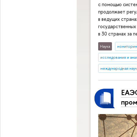
с помощью систем
продолжает регу
в ведущих страна
государственных 
в 30 странах за п
Наука
мониторин
исследования и ана
международная науч
ЕАЭС
пром