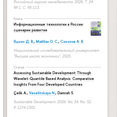
Российский журнал менеджмента. 2026. Т. 24.
№ 1.
С. 93-113.
Книга
Информационные технологии в России:
сценарии развития
Яцкин Д. В.
,
Майбах О. С.
,
Соколов А. В.
Национальный исследовательский университет
"Высшая школа экономики", 2025.
Статья
Assessing Sustainable Development Through
Wavelet-Quantile Based Analysis: Comparative
Insights From Four Developed Countries
Çelik A.,
Veselitskaya N.
, Damrah S.
Sustainable Development. 2026. Vol. 34. No. S2.
P. 1274-1301.