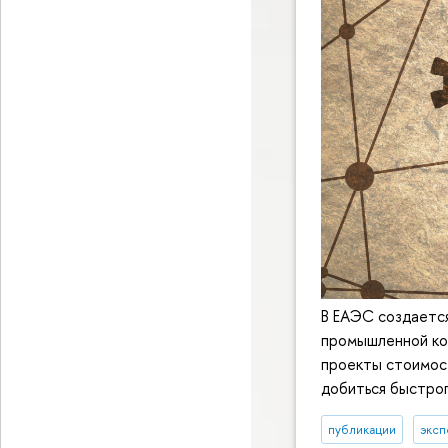
В ЕАЭС создаетс
промышленной коо
проекты стоимос
добиться быстро
публикации
эксп