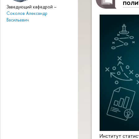
поли
Заведующий кафедрой
–
Соколов Александр
Васильевич
Институт статис