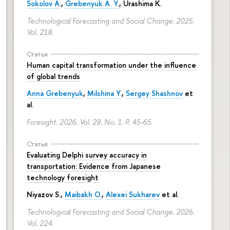
Sokolov A.
,
Grebenyuk A. Y.
, Urashima K.
Technological Forecasting and Social Change. 2025.
Vol. 218.
Статья
Human capital transformation under the influence
of global trends
Anna Grebenyuk
,
Milshina Y.
,
Sergey Shashnov
et
al.
Foresight. 2026. Vol. 28. No. 1.
P. 45-65.
Статья
Evaluating Delphi survey accuracy in
transportation: Evidence from Japanese
technology foresight
Niyazov S.
,
Maibakh O.
,
Alexei Sukharev
et al.
Technological Forecasting and Social Change. 2026.
Vol. 224.