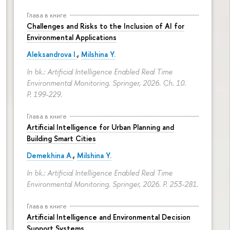
Глава в книге
Challenges and Risks to the Inclusion of AI for
Environmental Applications
Aleksandrova I.
,
Milshina Y.
In bk.: Artificial Intelligence Enabled Real Time
Environmental Monitoring. Springer, 2026. Ch. 10.
P. 199-229.
Глава в книге
Artificial Intelligence for Urban Planning and
Building Smart Cities
Demekhina A.
,
Milshina Y.
In bk.: Artificial Intelligence Enabled Real Time
Environmental Monitoring. Springer, 2026.
P. 253-281.
Глава в книге
Artificial Intelligence and Environmental Decision
Support Systems