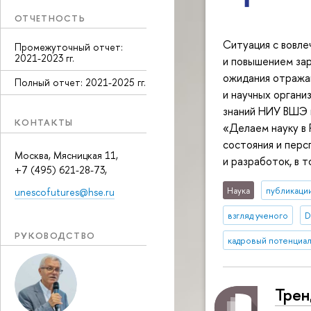
ОТЧЕТНОСТЬ
Ситуация с вовл
Промежуточный отчет:
2021-2023 гг.
и повышением зар
ожидания отража
Полный отчет: 2021-2025 гг.
и научных органи
знаний НИУ ВШЭ 
КОНТАКТЫ
«Делаем науку в 
состояния и перс
Москва, Мясницкая 11,
и разработок, в т
+7 (495) 621-28-73,
Наука
публикаци
unescofutures@hse.ru
взгляд ученого
D
РУКОВОДСТВО
кадровый потенциал
Трен