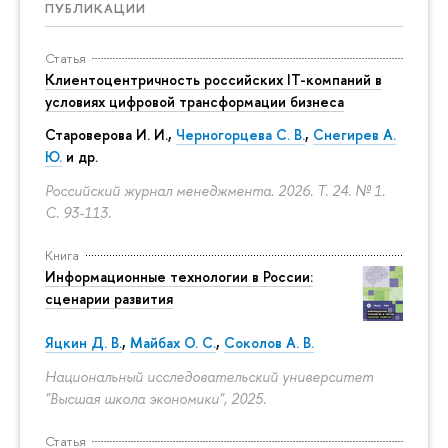
ПУБЛИКАЦИИ
Статья
Клиентоцентричность российских IT-компаний в
условиях цифровой трансформации бизнеса
Староверова И. И.,
Черногорцева С. В.
,
Снегирев А.
Ю.
и др.
Российский журнал менеджмента. 2026. Т. 24. № 1.
С. 93-113.
Книга
Информационные технологии в России:
сценарии развития
Яцкин Д. В.
,
Майбах О. С.
,
Соколов А. В.
Национальный исследовательский университет
"Высшая школа экономики", 2025.
Статья