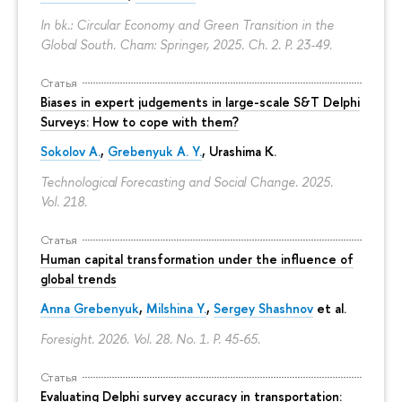
In bk.: Circular Economy and Green Transition in the
Global South. Cham: Springer, 2025. Ch. 2.
P. 23-49.
Статья
Biases in expert judgements in large-scale S&T Delphi
Surveys: How to cope with them?
Sokolov A.
,
Grebenyuk A. Y.
, Urashima K.
Technological Forecasting and Social Change. 2025.
Vol. 218.
Статья
Human capital transformation under the influence of
global trends
Anna Grebenyuk
,
Milshina Y.
,
Sergey Shashnov
et al.
Foresight. 2026. Vol. 28. No. 1.
P. 45-65.
Статья
Evaluating Delphi survey accuracy in transportation: