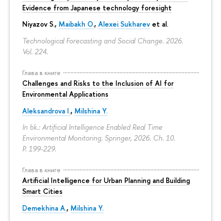
Evidence from Japanese technology foresight
Niyazov S.
,
Maibakh O.
,
Alexei Sukharev
et al.
Technological Forecasting and Social Change. 2026.
Vol. 224.
Глава в книге
Challenges and Risks to the Inclusion of AI for
Environmental Applications
Aleksandrova I.
,
Milshina Y.
In bk.: Artificial Intelligence Enabled Real Time
Environmental Monitoring. Springer, 2026. Ch. 10.
P. 199-229.
Глава в книге
Artificial Intelligence for Urban Planning and Building
Smart Cities
Demekhina A.
,
Milshina Y.