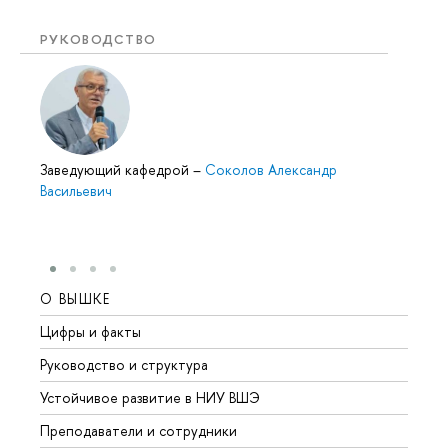
РУКОВОДСТВО
Заведующий кафедрой
–
Соколов Александр
Васильевич
О ВЫШКЕ
ОБР
Цифры и факты
Лице
Руководство и структура
Довуз
Устойчивое развитие в НИУ ВШЭ
Олим
Преподаватели и сотрудники
Прием