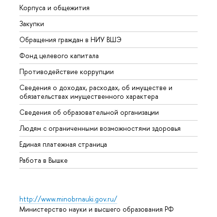
Корпуса и общежития
Вышк
Закупки
Прием
Обращения граждан в НИУ ВШЭ
Аспир
Фонд целевого капитала
Допол
Противодействие коррупции
Центр
Сведения о доходах, расходах, об имуществе и
Бизне
обязательствах имущественного характера
Образ
Сведения об образовательной организации
Обрат
Людям с ограниченными возможностями здоровья
Единая платежная страница
Работа в Вышке
http://www.minobrnauki.gov.ru/
Министерство науки и высшего образования РФ