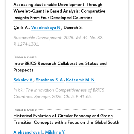
Assessing Sustainable Development Through
Wavelet-Quantile Based Analysis: Comparative
Insights From Four Developed Countries
Çelik A.,
Veselitskaya N.
, Damrah S.
Sustainable Development. 2026. Vol. 34. No. S2.
P. 1274-1301.
Глава в книге
Intra-BRICS Research Collaboration: Status and
Prospects
Sokolov A.
,
Shashnov S. A.
,
Kotsemir M. N.
In bk.: The Innovation Competitiveness of BRICS
Countries. Springer, 2025. Ch. 3.
P. 41-65.
Глава в книге
Historical Evolution of Circular Economy and Green
Transition Concepts with a Focus on the Global South
Aleksandrova I.
,
Milshina Y.