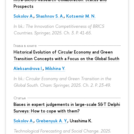
Prospects
Sokolov A.
,
Shashnov S. A.
,
Kotsemir M. N.
In bk.: The Innovation Competitiveness of BRICS
Countries. Springer, 2025. Ch. 3.
P. 41-65.
Глава в книге
Historical Evolution of Circular Economy and Green
Transition Concepts with a Focus on the Global South
Aleksandrova I.
,
Milshina Y.
In bk.: Circular Economy and Green Transition in the
Global South. Cham: Springer, 2025. Ch. 2.
P. 23-49.
Статья
Biases in expert judgements in large-scale S&T Delphi
Surveys: How to cope with them?
Sokolov A.
,
Grebenyuk A. Y.
, Urashima K.
Technological Forecasting and Social Change. 2025.