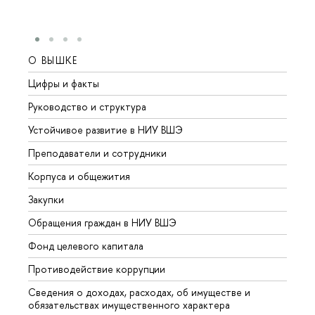
О ВЫШКЕ
ОБР
Цифры и факты
Лице
Руководство и структура
Довуз
Устойчивое развитие в НИУ ВШЭ
Олим
Преподаватели и сотрудники
Прием
Корпуса и общежития
Вышк
Закупки
Прием
Обращения граждан в НИУ ВШЭ
Аспир
Фонд целевого капитала
Допол
Противодействие коррупции
Центр
Сведения о доходах, расходах, об имуществе и
Бизне
обязательствах имущественного характера