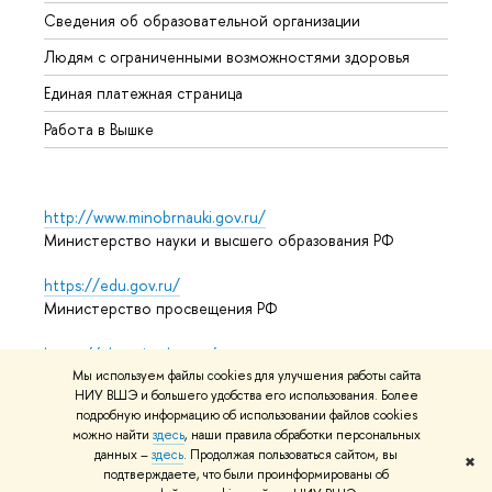
Образ
Сведения об образовательной организации
Обрат
Людям с ограниченными возможностями здоровья
Единая платежная страница
Работа в Вышке
http://www.minobrnauki.gov.ru/
Министерство науки и высшего образования РФ
https://edu.gov.ru/
Министерство просвещения РФ
https://elearning.hse.ru/mooc
Массовые открытые онлайн-курсы
Мы используем файлы cookies для улучшения работы сайта
НИУ ВШЭ и большего удобства его использования. Более
подробную информацию об использовании файлов cookies
можно найти
здесь
, наши правила обработки персональных
данных –
здесь
. Продолжая пользоваться сайтом, вы
© НИУ ВШЭ 1993–2026
Адреса и контакты
Условия
✖
подтверждаете, что были проинформированы об
использования материалов
Политика конфиденциальности