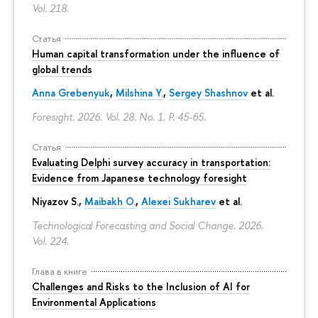
Vol. 218.
Статья
Human capital transformation under the influence of
global trends
Anna Grebenyuk
,
Milshina Y.
,
Sergey Shashnov
et al.
Foresight. 2026. Vol. 28. No. 1.
P. 45-65.
Статья
Evaluating Delphi survey accuracy in transportation:
Evidence from Japanese technology foresight
Niyazov S.
,
Maibakh O.
,
Alexei Sukharev
et al.
Technological Forecasting and Social Change. 2026.
Vol. 224.
Глава в книге
Challenges and Risks to the Inclusion of AI for
Environmental Applications