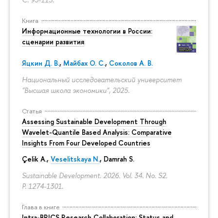
Книга
Информационные технологии в России:
сценарии развития
Яцкин Д. В.
,
Майбах О. С.
,
Соколов А. В.
Национальный исследовательский университет
"Высшая школа экономики", 2025.
Статья
Assessing Sustainable Development Through
Wavelet-Quantile Based Analysis: Comparative
Insights From Four Developed Countries
Çelik A.,
Veselitskaya N.
, Damrah S.
Sustainable Development. 2026. Vol. 34. No. S2.
P. 1274-1301.
Глава в книге
Intra-BRICS Research Collaboration: Status and