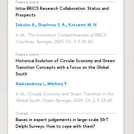
Глава в книге
Intra-BRICS Research Collaboration: Status and
Prospects
Sokolov A.
,
Shashnov S. A.
,
Kotsemir M. N.
In bk.: The Innovation Competitiveness of BRICS
Countries. Springer, 2025. Ch. 3.
P. 41-65.
Глава в книге
Historical Evolution of Circular Economy and Green
Transition Concepts with a Focus on the Global
South
Aleksandrova I.
,
Milshina Y.
In bk.: Circular Economy and Green Transition in the
Global South. Cham: Springer, 2025. Ch. 2.
P. 23-49.
Статья
Biases in expert judgements in large-scale S&T
Delphi Surveys: How to cope with them?