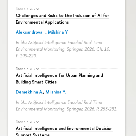
Глава в книге
Challenges and Risks to the Inclusion of AI for
Environmental Applications
Aleksandrova I.
,
Milshina Y.
In bk.: Artificial Intelligence Enabled Real Time
Environmental Monitoring. Springer, 2026. Ch. 10.
P. 199-229.
Глава в книге
Artificial Intelligence for Urban Planning and
Building Smart Cities
Demekhina A.
,
Milshina Y.
In bk.: Artificial Intelligence Enabled Real Time
Environmental Monitoring. Springer, 2026.
P. 253-281.
Глава в книге
Artificial Intelligence and Environmental Decision
Support Systems