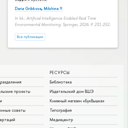
Daria Gribkova
,
Milshina Y.
In bk.: Artificial Intelligence Enabled Real Time
Environmental Monitoring. Springer, 2026.
P. 231-252.
Все публикации
РЕСУРСЫ
разделения
Библиотека
льские проекты
Издательский дом ВШЭ
и
Книжный магазин «БукВышка»
онные советы
Типография
ертаций
Медиацентр