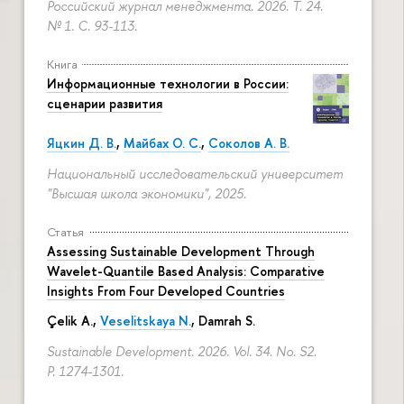
Российский журнал менеджмента. 2026. Т. 24.
№ 1.
С. 93-113.
Книга
Информационные технологии в России:
сценарии развития
Яцкин Д. В.
,
Майбах О. С.
,
Соколов А. В.
Национальный исследовательский университет
"Высшая школа экономики", 2025.
Статья
Assessing Sustainable Development Through
Wavelet-Quantile Based Analysis: Comparative
Insights From Four Developed Countries
Çelik A.,
Veselitskaya N.
, Damrah S.
Sustainable Development. 2026. Vol. 34. No. S2.
P. 1274-1301.