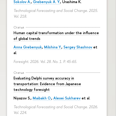
Sokolov A.
,
Grebenyuk A. Y.
, Urashima K.
Technological Forecasting and Social Change. 2025.
Vol. 218.
Статья
Human capital transformation under the influence
of global trends
Anna Grebenyuk
,
Milshina Y.
,
Sergey Shashnov
et
al.
Foresight. 2026. Vol. 28. No. 1.
P. 45-65.
Статья
Evaluating Delphi survey accuracy in
transportation: Evidence from Japanese
technology foresight
Niyazov S.
,
Maibakh O.
,
Alexei Sukharev
et al.
Technological Forecasting and Social Change. 2026.
Vol. 224.