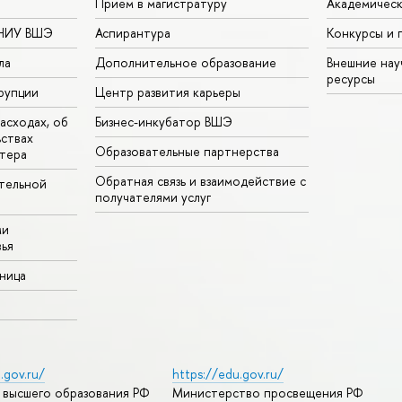
Прием в магистратуру
Академическ
 НИУ ВШЭ
Аспирантура
Конкурсы и 
ла
Дополнительное образование
Внешние на
ресурсы
рупции
Центр развития карьеры
асходах, об
Бизнес-инкубатор ВШЭ
ьствах
Образовательные партнерства
тера
Обратная связь и взаимодействие с
тельной
получателями услуг
ми
ья
аница
.gov.ru/
https://edu.gov.ru/
 высшего образования РФ
Министерство просвещения РФ