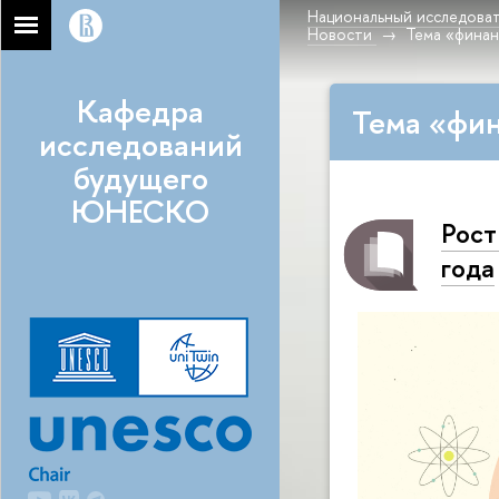
Национальный исследоват
Новости
Тема «финан
Кафедра
Тема «фин
исследований
будущего
ЮНЕСКО
Рост
года