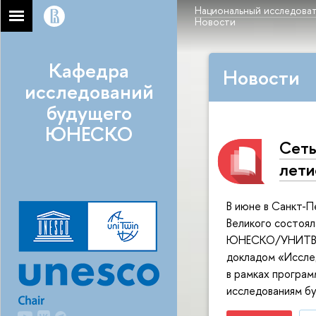
Национальный исследоват
Новости
Кафедра
Новости
исследований
будущего
ЮНЕСКО
Сет
лети
В июне в Санкт-
Великого состоя
ЮНЕСКО/УНИТВИН:
докладом «Исслед
в рамках програ
исследованиям б