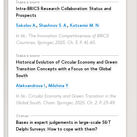
Глава в книге
Intra-BRICS Research Collaboration: Status and
Prospects
Sokolov A.
,
Shashnov S. A.
,
Kotsemir M. N.
In bk.: The Innovation Competitiveness of BRICS
Countries. Springer, 2025. Ch. 3.
P. 41-65.
Глава в книге
Historical Evolution of Circular Economy and Green
Transition Concepts with a Focus on the Global
South
Aleksandrova I.
,
Milshina Y.
In bk.: Circular Economy and Green Transition in the
Global South. Cham: Springer, 2025. Ch. 2.
P. 23-49.
Статья
Biases in expert judgements in large-scale S&T
Delphi Surveys: How to cope with them?