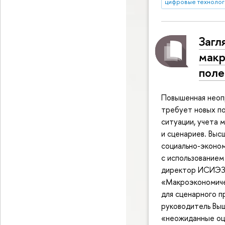
цифровые технолог
Загл
макр
поле
Повышенная неопр
требует новых п
ситуации, учета 
и сценариев. Выс
социально-эконом
с использованием
директор ИСИЭЗ 
«Макроэкономиче
для сценарного п
руководитель Выш
«неожиданные оц