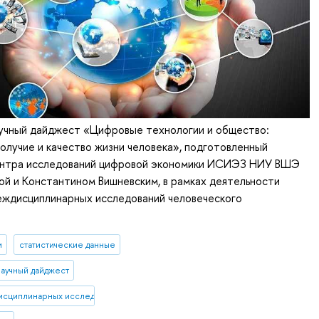
учный дайджест «Цифровые технологии и общество:
получие и качество жизни человека», подготовленный
нтра исследований цифровой экономики ИСИЭЗ НИУ ВШЭ
й и Константином Вишневским, в рамках деятельности
дисциплинарных исследований человеческого
и
статистические данные
научный дайджест
сциплинарных исследований человеческого потенциала"