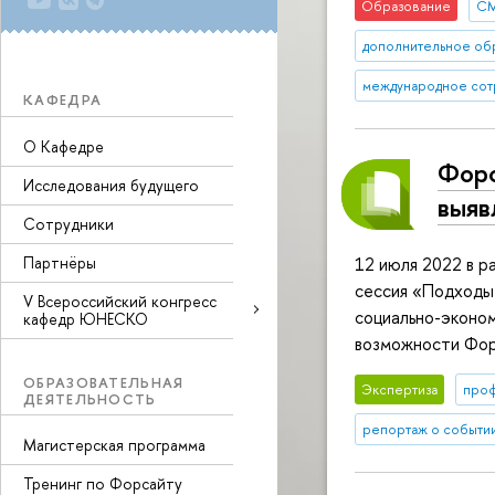
Образование
С
дополнительное об
международное сот
КАФЕДРА
О Кафедре
Форс
Исследования будущего
выяв
Сотрудники
Партнёры
12 июля 2022 в 
сессия «Подходы
V Всероссийский конгресс
социально-эконом
кафедр ЮНЕСКО
возможности Фор
ОБРАЗОВАТЕЛЬНАЯ
Экспертиза
про
ДЕЯТЕЛЬНОСТЬ
репортаж о событи
Магистерская программа
Тренинг по Форсайту