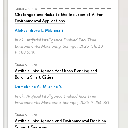
Глава в книге
Challenges and Risks to the Inclusion of AI for
Environmental Applications
Aleksandrova I.
,
Milshina Y.
In bk.: Artificial Intelligence Enabled Real Time
Environmental Monitoring. Springer, 2026. Ch. 10.
P. 199-229.
Глава в книге
Artificial Intelligence for Urban Planning and
Building Smart Cities
Demekhina A.
,
Milshina Y.
In bk.: Artificial Intelligence Enabled Real Time
Environmental Monitoring. Springer, 2026.
P. 253-281.
Глава в книге
Artificial Intelligence and Environmental Decision
Support Systems