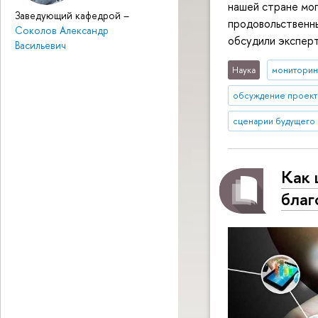
нашей стране мог
Заведующий кафедрой
–
продовольственны
Соколов Александр
обсудили экспер
Васильевич
Наука
мониторин
обсуждение проект
сценарии будущего
Как 
благ