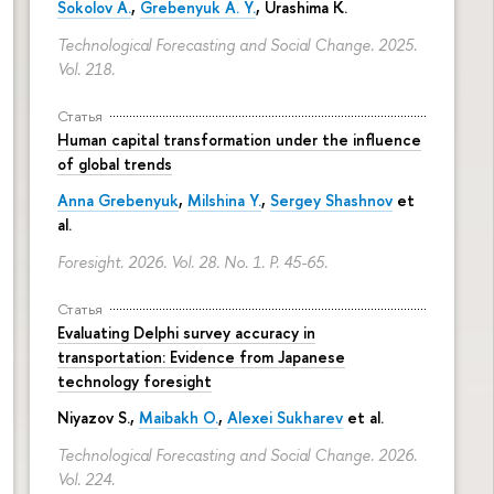
Sokolov A.
,
Grebenyuk A. Y.
, Urashima K.
Technological Forecasting and Social Change. 2025.
Vol. 218.
Статья
Human capital transformation under the influence
of global trends
Anna Grebenyuk
,
Milshina Y.
,
Sergey Shashnov
et
al.
Foresight. 2026. Vol. 28. No. 1.
P. 45-65.
Статья
Evaluating Delphi survey accuracy in
transportation: Evidence from Japanese
technology foresight
Niyazov S.
,
Maibakh O.
,
Alexei Sukharev
et al.
Technological Forecasting and Social Change. 2026.
Vol. 224.