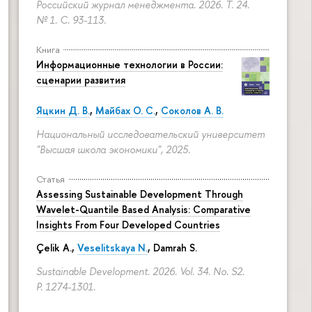
Российский журнал менеджмента. 2026. Т. 24.
№ 1.
С. 93-113.
Книга
Информационные технологии в России:
сценарии развития
Яцкин Д. В.
,
Майбах О. С.
,
Соколов А. В.
Национальный исследовательский университет
"Высшая школа экономики", 2025.
Статья
Assessing Sustainable Development Through
Wavelet-Quantile Based Analysis: Comparative
Insights From Four Developed Countries
Çelik A.,
Veselitskaya N.
, Damrah S.
Sustainable Development. 2026. Vol. 34. No. S2.
P. 1274-1301.