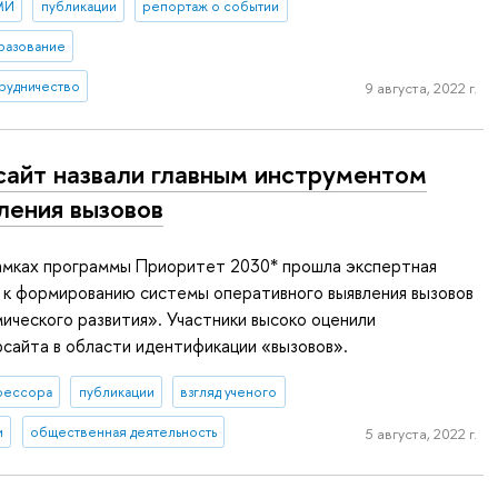
МИ
публикации
репортаж о событии
разование
рудничество
9 августа, 2022 г.
айт назвали главным инструментом
ления вызовов
рамках программы Приоритет 2030* прошла экспертная
 к формированию системы оперативного выявления вызовов
ического развития». Участники высоко оценили
сайта в области идентификации «вызовов».
фессора
публикации
взгляд ученого
и
общественная деятельность
5 августа, 2022 г.