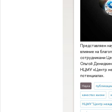
Представляем на
влияние на благо
сотрудниками Це
Ольгой Демидкино
НЦМУ «Центр меж
потенциала».
Наука
публикаци
качество жизни
НЦМУ "Центр межди