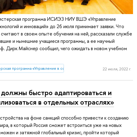
гистерская программа ИСИЭЗ НИУ ВШЭ «Управление
ехнологий и инноваций» до 26 июля принимает заявки. Что
считают в своем опыте обучения на ней, рассказали службе
вшие и нынешние учащиеся программы, а ее научный
ф. Дирк Майснер сообщил, чего ожидать в новом учебном
ерская программа «Управление в сфере науки, технологий и инноваций»
22 июля, 2022 г.
должны быстро адаптироваться и
лизоваться в отдельных отраслях»
стройства на фоне санкций способно привести к созданию
ира, в который Россия сможет встроиться уже на новых
зможен и затяжной глобальный кризис, пройти который