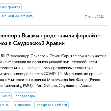
еские проекты
-экономического развития
7 июля, 2022 г.
ессора Вышки представили форсайт-
ноз в Саудовской Аравии
ВШЭ Александр Соколов и Озчан Саритас приняли участие
 конференции по организационной жизнеспособности,
управлению, инновационному предпринимательству и
витию в эпоху до и после COVID-19. Мероприятие прошло
да в Университете принца Мохаммада бин Фахди (Prince
d University, PMU) в Аль-Хубаре, Саудовская Аравия.
 и опыт
профессора
литика
экспертиза
репортаж о событии