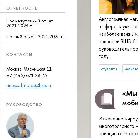
ОТЧЕТНОСТЬ
Англоязычная ма
Промежуточный отчет:
2021-2023 гг.
в сфере науки, т
наиболее важным 
Полный отчет: 2021-2025 гг.
новостей ВШЭ бы
руководитель про
КОНТАКТЫ
году.
Москва, Мясницкая 11,
студенты
магист
+7 (495) 621-28-73,
unescofutures@hse.ru
«Мы 
моби
РУКОВОДСТВО
Изменение мироу
многополярного м
принципах. Но во