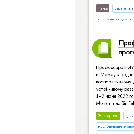
Наука
стратегич
сценарии социально
Проф
прог
Профессора НИУ 
в Международной
корпоративному 
устойчивому раз
1–2 июня 2022 го
Mohammad Bin Fah
Экспертиза
идеи
исследования и ана