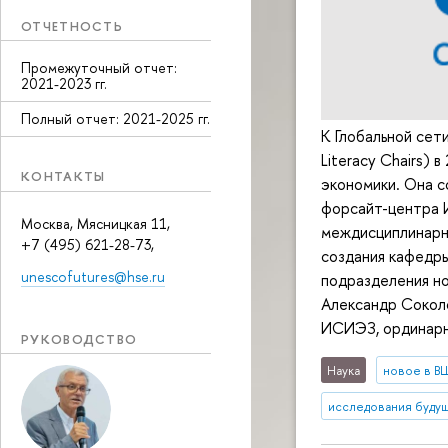
ОТЧЕТНОСТЬ
Промежуточный отчет:
2021-2023 гг.
Полный отчет: 2021-2025 гг.
К Глобальной се
Literacy Chairs)
КОНТАКТЫ
экономики. Она 
форсайт-центра
Москва, Мясницкая 11,
междисциплинарн
+7 (495) 621-28-73,
создания кафедры
unescofutures@hse.ru
подразделения н
Александр Сокол
ИСИЭЗ, ординар
РУКОВОДСТВО
Наука
новое в 
исследования буду