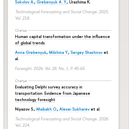
Sokolov A.
,
Grebenyuk A. Y.
, Urashima K.
Technological Forecasting and Social Change. 2025.
Vol. 218.
Статья
Human capital transformation under the influence
of global trends
Anna Grebenyuk
,
Milshina Y.
,
Sergey Shashnov
et
al.
Foresight. 2026. Vol. 28. No. 1.
P. 45-65.
Статья
Evaluating Delphi survey accuracy in
transportation: Evidence from Japanese
technology foresight
Niyazov S.
,
Maibakh O.
,
Alexei Sukharev
et al.
Technological Forecasting and Social Change. 2026.
Vol. 224.