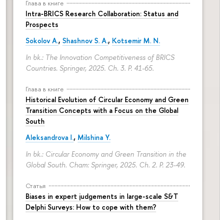
Глава в книге
Intra-BRICS Research Collaboration: Status and
Prospects
Sokolov A.
,
Shashnov S. A.
,
Kotsemir M. N.
In bk.: The Innovation Competitiveness of BRICS
Countries. Springer, 2025. Ch. 3.
P. 41-65.
Глава в книге
Historical Evolution of Circular Economy and Green
Transition Concepts with a Focus on the Global
South
Aleksandrova I.
,
Milshina Y.
In bk.: Circular Economy and Green Transition in the
Global South. Cham: Springer, 2025. Ch. 2.
P. 23-49.
Статья
Biases in expert judgements in large-scale S&T
Delphi Surveys: How to cope with them?