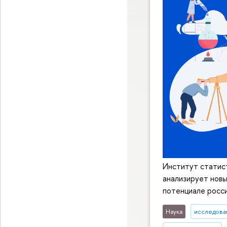
Институт статис
анализирует новы
потенциале росси
Наука
исследован