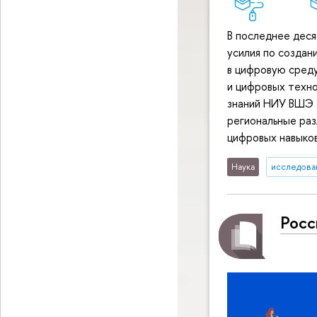
В последнее дес
усилия по создан
в цифровую сред
и цифровых техно
знаний НИУ ВШЭ а
региональные раз
цифровых навыков
Наука
исследован
Росс