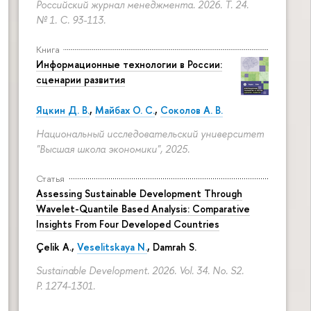
Российский журнал менеджмента. 2026. Т. 24.
№ 1.
С. 93-113.
Книга
Информационные технологии в России:
сценарии развития
Яцкин Д. В.
,
Майбах О. С.
,
Соколов А. В.
Национальный исследовательский университет
"Высшая школа экономики", 2025.
Статья
Assessing Sustainable Development Through
Wavelet-Quantile Based Analysis: Comparative
Insights From Four Developed Countries
Çelik A.,
Veselitskaya N.
, Damrah S.
Sustainable Development. 2026. Vol. 34. No. S2.
P. 1274-1301.