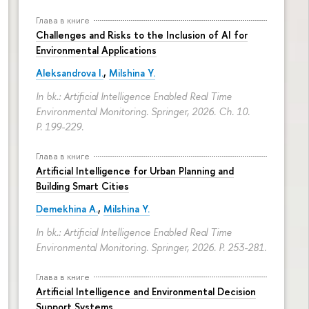
Глава в книге
Challenges and Risks to the Inclusion of AI for
Environmental Applications
Aleksandrova I.
,
Milshina Y.
In bk.: Artificial Intelligence Enabled Real Time
Environmental Monitoring. Springer, 2026. Ch. 10.
P. 199-229.
Глава в книге
Artificial Intelligence for Urban Planning and
Building Smart Cities
Demekhina A.
,
Milshina Y.
In bk.: Artificial Intelligence Enabled Real Time
Environmental Monitoring. Springer, 2026.
P. 253-281.
Глава в книге
Artificial Intelligence and Environmental Decision
Support Systems