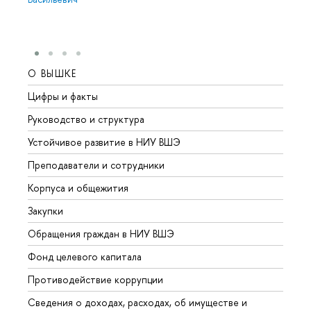
О ВЫШКЕ
ОБР
Цифры и факты
Лице
Руководство и структура
Довуз
Устойчивое развитие в НИУ ВШЭ
Олим
Преподаватели и сотрудники
Прием
Корпуса и общежития
Вышк
Закупки
Прием
Обращения граждан в НИУ ВШЭ
Аспир
Фонд целевого капитала
Допол
Противодействие коррупции
Центр
Сведения о доходах, расходах, об имуществе и
Бизне