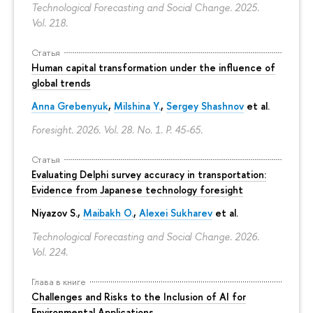
Technological Forecasting and Social Change. 2025.
Vol. 218.
Статья
Human capital transformation under the influence of
global trends
Anna Grebenyuk
,
Milshina Y.
,
Sergey Shashnov
et al.
Foresight. 2026. Vol. 28. No. 1.
P. 45-65.
Статья
Evaluating Delphi survey accuracy in transportation:
Evidence from Japanese technology foresight
Niyazov S.
,
Maibakh O.
,
Alexei Sukharev
et al.
Technological Forecasting and Social Change. 2026.
Vol. 224.
Глава в книге
Challenges and Risks to the Inclusion of AI for
Environmental Applications