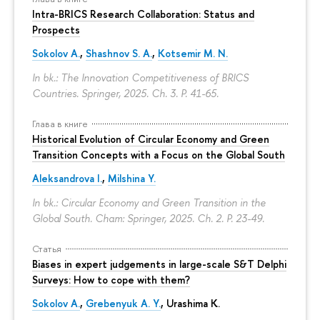
Intra-BRICS Research Collaboration: Status and
Prospects
Sokolov A.
,
Shashnov S. A.
,
Kotsemir M. N.
In bk.: The Innovation Competitiveness of BRICS
Countries. Springer, 2025. Ch. 3.
P. 41-65.
Глава в книге
Historical Evolution of Circular Economy and Green
Transition Concepts with a Focus on the Global South
Aleksandrova I.
,
Milshina Y.
In bk.: Circular Economy and Green Transition in the
Global South. Cham: Springer, 2025. Ch. 2.
P. 23-49.
Статья
Biases in expert judgements in large-scale S&T Delphi
Surveys: How to cope with them?
Sokolov A.
,
Grebenyuk A. Y.
, Urashima K.