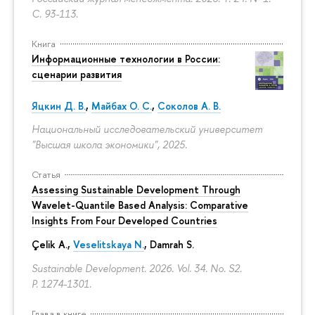
С. 93-113.
Книга
Информационные технологии в России:
сценарии развития
Яцкин Д. В.
,
Майбах О. С.
,
Соколов А. В.
Национальный исследовательский университет
"Высшая школа экономики", 2025.
Статья
Assessing Sustainable Development Through
Wavelet-Quantile Based Analysis: Comparative
Insights From Four Developed Countries
Çelik A.,
Veselitskaya N.
, Damrah S.
Sustainable Development. 2026. Vol. 34. No. S2.
P. 1274-1301.
Глава в книге