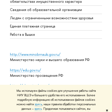
обязательствах имущественного характера
Образ
Сведения об образовательной организации
Обрат
Людям с ограниченными возможностями здоровья
Единая платежная страница
Работа в Вышке
http://www.minobrnauki.gov.ru/
Министерство науки и высшего образования РФ
https://edu.gov.ru/
Министерство просвещения РФ
https://elearning.hse.ru/mooc
Массовые открытые онлайн-курсы
Мы используем файлы cookies для улучшения работы сайта
НИУ ВШЭ и большего удобства его использования. Более
подробную информацию об использовании файлов cookies
можно найти
здесь
, наши правила обработки персональных
данных –
здесь
. Продолжая пользоваться сайтом, вы
© НИУ ВШЭ 1993–2026
Адреса и контакты
Условия
✖