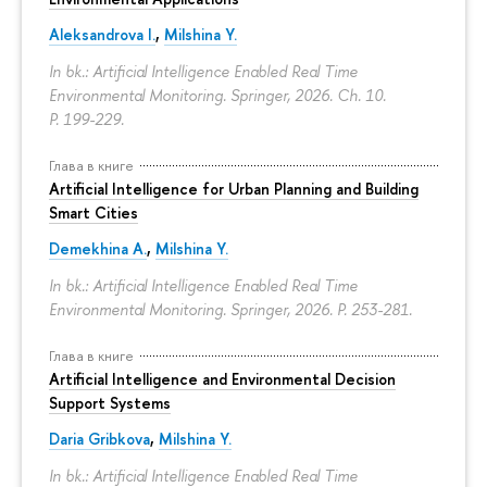
Aleksandrova I.
,
Milshina Y.
In bk.: Artificial Intelligence Enabled Real Time
Environmental Monitoring. Springer, 2026. Ch. 10.
P. 199-229.
Глава в книге
Artificial Intelligence for Urban Planning and Building
Smart Cities
Demekhina A.
,
Milshina Y.
In bk.: Artificial Intelligence Enabled Real Time
Environmental Monitoring. Springer, 2026.
P. 253-281.
Глава в книге
Artificial Intelligence and Environmental Decision
Support Systems
Daria Gribkova
,
Milshina Y.
In bk.: Artificial Intelligence Enabled Real Time