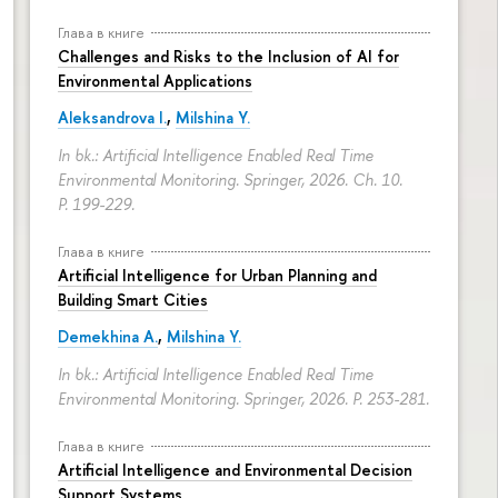
Глава в книге
Challenges and Risks to the Inclusion of AI for
Environmental Applications
Aleksandrova I.
,
Milshina Y.
In bk.: Artificial Intelligence Enabled Real Time
Environmental Monitoring. Springer, 2026. Ch. 10.
P. 199-229.
Глава в книге
Artificial Intelligence for Urban Planning and
Building Smart Cities
Demekhina A.
,
Milshina Y.
In bk.: Artificial Intelligence Enabled Real Time
Environmental Monitoring. Springer, 2026.
P. 253-281.
Глава в книге
Artificial Intelligence and Environmental Decision
Support Systems