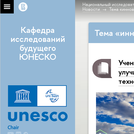
Национальный исследоват
Новости
Тема «инно
Кафедра
Тема «инн
исследований
будущего
ЮНЕСКО
Учен
улуч
техн