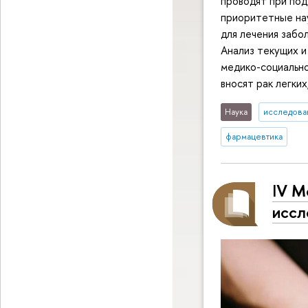
проводят при по
приоритетные на
для лечения забо
Анализ текущих и
медико-социальн
вносят рак легких
Наука
исследован
фармацевтика
IV М
иссл