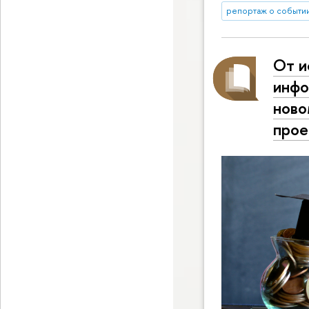
репортаж о событи
От и
инфо
ново
прое