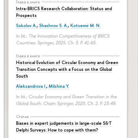
Глава в книге
Intra-BRICS Research Collaboration: Status and
Prospects
Sokolov A.
,
Shashnov S. A.
,
Kotsemir M. N.
In bk.: The Innovation Competitiveness of BRICS
Countries. Springer, 2025. Ch. 3.
P. 41-65.
Глава в книге
Historical Evolution of Circular Economy and Green
Transition Concepts with a Focus on the Global
South
Aleksandrova I.
,
Milshina Y.
In bk.: Circular Economy and Green Transition in the
Global South. Cham: Springer, 2025. Ch. 2.
P. 23-49.
Статья
Biases in expert judgements in large-scale S&T
Delphi Surveys: How to cope with them?