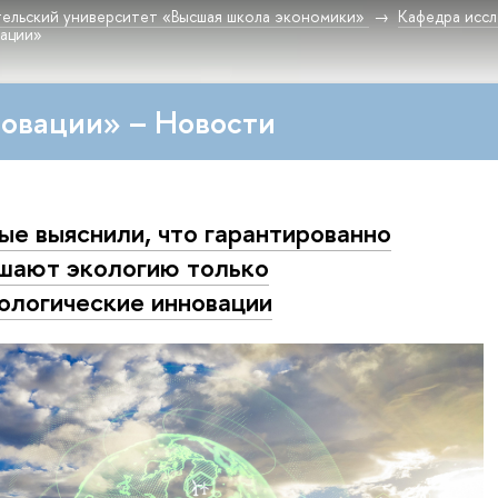
ельский университет «Высшая школа экономики»
Кафедра исс
вации»
овации» – Новости
ые выяснили, что гарантированно
шают экологию только
ологические инновации