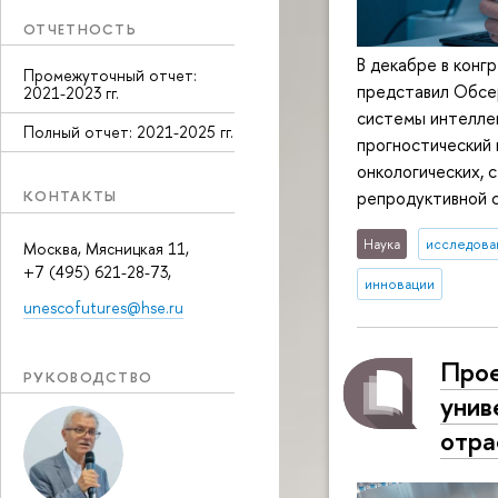
ОТЧЕТНОСТЬ
В декабре в кон
Промежуточный отчет:
представил Обсер
2021-2023 гг.
системы интеллек
Полный отчет: 2021-2025 гг.
прогностический 
онкологических, 
репродуктивной 
КОНТАКТЫ
Наука
исследован
Москва, Мясницкая 11,
+7 (495) 621-28-73,
инновации
unescofutures@hse.ru
Прое
РУКОВОДСТВО
унив
отра