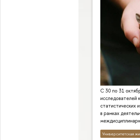
С 30 по 31 октя
исследователей 
статистических 
в рамках деятель
междисциплинарн
Университетская жи