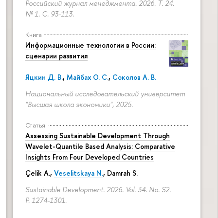
Российский журнал менеджмента. 2026. Т. 24.
№ 1.
С. 93-113.
Книга
Информационные технологии в России:
сценарии развития
Яцкин Д. В.
,
Майбах О. С.
,
Соколов А. В.
Национальный исследовательский университет
"Высшая школа экономики", 2025.
Статья
Assessing Sustainable Development Through
Wavelet-Quantile Based Analysis: Comparative
Insights From Four Developed Countries
Çelik A.,
Veselitskaya N.
, Damrah S.
Sustainable Development. 2026. Vol. 34. No. S2.
P. 1274-1301.