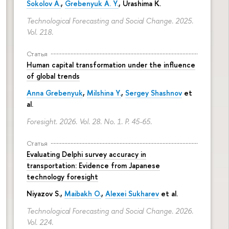
Sokolov A.
,
Grebenyuk A. Y.
, Urashima K.
Technological Forecasting and Social Change. 2025.
Vol. 218.
Статья
Human capital transformation under the influence
of global trends
Anna Grebenyuk
,
Milshina Y.
,
Sergey Shashnov
et
al.
Foresight. 2026. Vol. 28. No. 1.
P. 45-65.
Статья
Evaluating Delphi survey accuracy in
transportation: Evidence from Japanese
technology foresight
Niyazov S.
,
Maibakh O.
,
Alexei Sukharev
et al.
Technological Forecasting and Social Change. 2026.
Vol. 224.