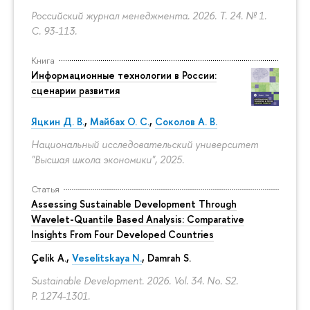
Российский журнал менеджмента. 2026. Т. 24. № 1.
С. 93-113.
Книга
Информационные технологии в России:
сценарии развития
Яцкин Д. В.
,
Майбах О. С.
,
Соколов А. В.
Национальный исследовательский университет
"Высшая школа экономики", 2025.
Статья
Assessing Sustainable Development Through
Wavelet-Quantile Based Analysis: Comparative
Insights From Four Developed Countries
Çelik A.,
Veselitskaya N.
, Damrah S.
Sustainable Development. 2026. Vol. 34. No. S2.
P. 1274-1301.