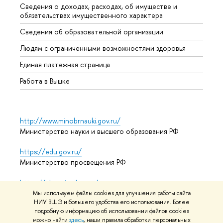
Сведения о доходах, расходах, об имуществе и
Бизне
обязательствах имущественного характера
Образ
Сведения об образовательной организации
Обрат
Людям с ограниченными возможностями здоровья
Единая платежная страница
Работа в Вышке
http://www.minobrnauki.gov.ru/
Министерство науки и высшего образования РФ
https://edu.gov.ru/
Министерство просвещения РФ
https://elearning.hse.ru/mooc
Массовые открытые онлайн-курсы
Мы используем файлы cookies для улучшения работы сайта
НИУ ВШЭ и большего удобства его использования. Более
подробную информацию об использовании файлов cookies
можно найти
здесь
, наши правила обработки персональных