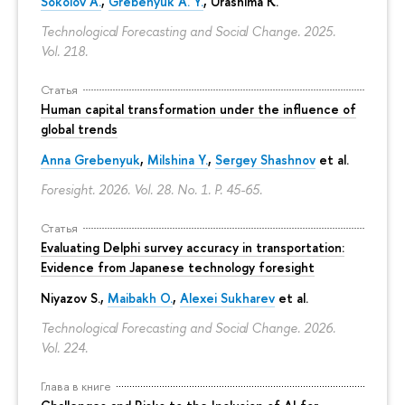
Sokolov A.
,
Grebenyuk A. Y.
, Urashima K.
Technological Forecasting and Social Change. 2025.
Vol. 218.
Статья
Human capital transformation under the influence of
global trends
Anna Grebenyuk
,
Milshina Y.
,
Sergey Shashnov
et al.
Foresight. 2026. Vol. 28. No. 1.
P. 45-65.
Статья
Evaluating Delphi survey accuracy in transportation:
Evidence from Japanese technology foresight
Niyazov S.
,
Maibakh O.
,
Alexei Sukharev
et al.
Technological Forecasting and Social Change. 2026.
Vol. 224.
Глава в книге