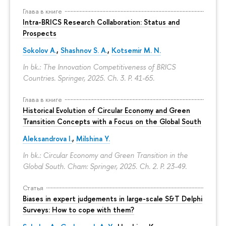
Глава в книге
Intra-BRICS Research Collaboration: Status and
Prospects
Sokolov A.
,
Shashnov S. A.
,
Kotsemir M. N.
In bk.: The Innovation Competitiveness of BRICS
Countries. Springer, 2025. Ch. 3.
P. 41-65.
Глава в книге
Historical Evolution of Circular Economy and Green
Transition Concepts with a Focus on the Global South
Aleksandrova I.
,
Milshina Y.
In bk.: Circular Economy and Green Transition in the
Global South. Cham: Springer, 2025. Ch. 2.
P. 23-49.
Статья
Biases in expert judgements in large-scale S&T Delphi
Surveys: How to cope with them?