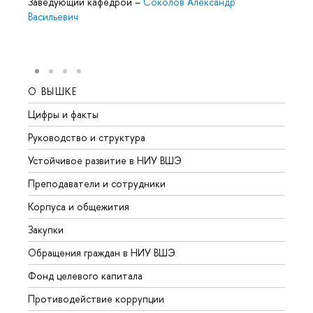
Заведующий кафедрой
–
Соколов Александр
Васильевич
О ВЫШКЕ
ОБР
Цифры и факты
Лице
Руководство и структура
Довуз
Устойчивое развитие в НИУ ВШЭ
Олим
Преподаватели и сотрудники
Прием
Корпуса и общежития
Вышк
Закупки
Прием
Обращения граждан в НИУ ВШЭ
Аспир
Фонд целевого капитала
Допол
Противодействие коррупции
Центр