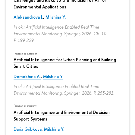
Challenges and Risks to the Inclusion of AI for
Environmental Applications
Aleksandrova I.
,
Milshina Y.
In bk.: Artificial Intelligence Enabled Real Time
Environmental Monitoring. Springer, 2026. Ch. 10.
P. 199-229.
Глава в книге
Artificial Intelligence for Urban Planning and Building
Smart Cities
Demekhina A.
,
Milshina Y.
In bk.: Artificial Intelligence Enabled Real Time
Environmental Monitoring. Springer, 2026.
P. 253-281.
Глава в книге
Artificial Intelligence and Environmental Decision
Support Systems
Daria Gribkova
,
Milshina Y.