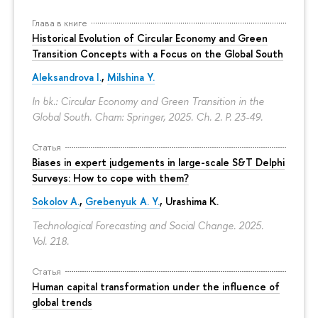
Глава в книге
Historical Evolution of Circular Economy and Green
Transition Concepts with a Focus on the Global South
Aleksandrova I.
,
Milshina Y.
In bk.: Circular Economy and Green Transition in the
Global South. Cham: Springer, 2025. Ch. 2.
P. 23-49.
Статья
Biases in expert judgements in large-scale S&T Delphi
Surveys: How to cope with them?
Sokolov A.
,
Grebenyuk A. Y.
, Urashima K.
Technological Forecasting and Social Change. 2025.
Vol. 218.
Статья
Human capital transformation under the influence of
global trends