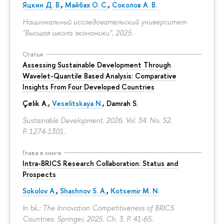
Яцкин Д. В.
,
Майбах О. С.
,
Соколов А. В.
Национальный исследовательский университет
"Высшая школа экономики", 2025.
Статья
Assessing Sustainable Development Through
Wavelet-Quantile Based Analysis: Comparative
Insights From Four Developed Countries
Çelik A.,
Veselitskaya N.
, Damrah S.
Sustainable Development. 2026. Vol. 34. No. S2.
P. 1274-1301.
Глава в книге
Intra-BRICS Research Collaboration: Status and
Prospects
Sokolov A.
,
Shashnov S. A.
,
Kotsemir M. N.
In bk.: The Innovation Competitiveness of BRICS
Countries. Springer, 2025. Ch. 3.
P. 41-65.