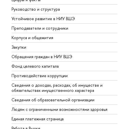
Руководство и структура
Довуз
Устойчивое развитие в НИУ ВШЭ
Олим
Преподаватели и сотрудники
Прием
Корпуса и общежития
Вышк
Закупки
Прием
Обращения граждан в НИУ ВШЭ
Аспир
Фонд целевого капитала
Допол
Противодействие коррупции
Центр
Сведения о доходах, расходах, об имуществе и
Бизне
обязательствах имущественного характера
Образ
Сведения об образовательной организации
Обрат
Людям с ограниченными возможностями здоровья
Единая платежная страница
Работа в Вышке