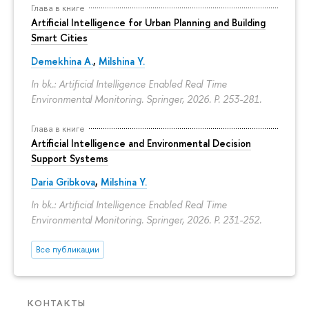
Глава в книге
Artificial Intelligence for Urban Planning and Building
Smart Cities
Demekhina A.
,
Milshina Y.
In bk.: Artificial Intelligence Enabled Real Time
Environmental Monitoring. Springer, 2026.
P. 253-281.
Глава в книге
Artificial Intelligence and Environmental Decision
Support Systems
Daria Gribkova
,
Milshina Y.
In bk.: Artificial Intelligence Enabled Real Time
Environmental Monitoring. Springer, 2026.
P. 231-252.
Все публикации
КОНТАКТЫ