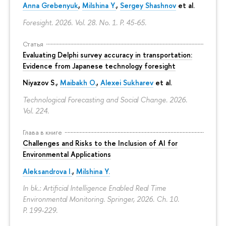
Anna Grebenyuk
,
Milshina Y.
,
Sergey Shashnov
et al.
Foresight. 2026. Vol. 28. No. 1.
P. 45-65.
Статья
Evaluating Delphi survey accuracy in transportation:
Evidence from Japanese technology foresight
Niyazov S.
,
Maibakh O.
,
Alexei Sukharev
et al.
Technological Forecasting and Social Change. 2026.
Vol. 224.
Глава в книге
Challenges and Risks to the Inclusion of AI for
Environmental Applications
Aleksandrova I.
,
Milshina Y.
In bk.: Artificial Intelligence Enabled Real Time
Environmental Monitoring. Springer, 2026. Ch. 10.
P. 199-229.