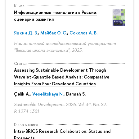
Книга
Информационные технологии в России:
сценарии развития
Яцкин Д. В.
,
Майбах О. С.
,
Соколов А. В.
Национальный исследовательский университет
"Высшая школа экономики", 2025.
Статья
Assessing Sustainable Development Through
Wavelet-Quantile Based Analysis: Comparative
Insights From Four Developed Countries
Çelik A.,
Veselitskaya N.
, Damrah S.
Sustainable Development. 2026. Vol. 34. No. S2.
P. 1274-1301.
Глава в книге
Intra-BRICS Research Collaboration: Status and
Prospects