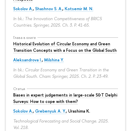
Sokolov A.
,
Shashnov S. A.
,
Kotsemir M. N.
In bk.: The Innovation Competitiveness of BRICS
Countries. Springer, 2025. Ch. 3.
P. 41-65.
Глава в книге
Historical Evolution of Circular Economy and Green
Transition Concepts with a Focus on the Global South
Aleksandrova I.
,
Milshina Y.
In bk.: Circular Economy and Green Transition in the
Global South. Cham: Springer, 2025. Ch. 2.
P. 23-49.
Статья
Biases in expert judgements in large-scale S&T Delphi
Surveys: How to cope with them?
Sokolov A.
,
Grebenyuk A. Y.
, Urashima K.
Technological Forecasting and Social Change. 2025.
Vol. 218.