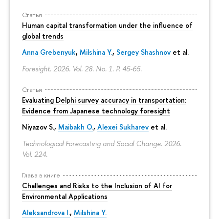
Статья
Human capital transformation under the influence of
global trends
Anna Grebenyuk
,
Milshina Y.
,
Sergey Shashnov
et al.
Foresight. 2026. Vol. 28. No. 1.
P. 45-65.
Статья
Evaluating Delphi survey accuracy in transportation:
Evidence from Japanese technology foresight
Niyazov S.
,
Maibakh O.
,
Alexei Sukharev
et al.
Technological Forecasting and Social Change. 2026.
Vol. 224.
Глава в книге
Challenges and Risks to the Inclusion of AI for
Environmental Applications
Aleksandrova I.
,
Milshina Y.