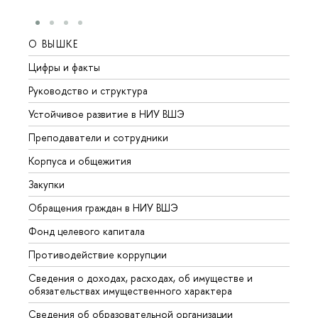
О ВЫШКЕ
ОБР
Цифры и факты
Лице
Руководство и структура
Довуз
Устойчивое развитие в НИУ ВШЭ
Олим
Преподаватели и сотрудники
Прием
Корпуса и общежития
Вышк
Закупки
Прием
Обращения граждан в НИУ ВШЭ
Аспир
Фонд целевого капитала
Допол
Противодействие коррупции
Центр
Сведения о доходах, расходах, об имуществе и
Бизне
обязательствах имущественного характера
Образ
Сведения об образовательной организации