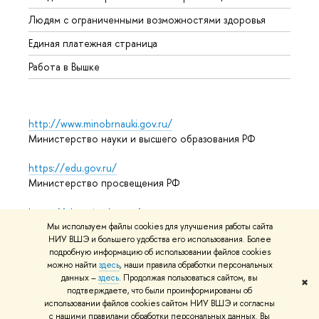
Обрат
Людям с ограниченными возможностями здоровья
Единая платежная страница
Работа в Вышке
http://www.minobrnauki.gov.ru/
Министерство науки и высшего образования РФ
https://edu.gov.ru/
Министерство просвещения РФ
https://elearning.hse.ru/mooc
Массовые открытые онлайн-курсы
Мы используем файлы cookies для улучшения работы сайта
НИУ ВШЭ и большего удобства его использования. Более
подробную информацию об использовании файлов cookies
можно найти
здесь
, наши правила обработки персональных
данных –
здесь
. Продолжая пользоваться сайтом, вы
© НИУ ВШЭ 1993–2026
Адреса и контакты
Условия
✖
подтверждаете, что были проинформированы об
использования материалов
Политика конфиденциальности
использовании файлов cookies сайтом НИУ ВШЭ и согласны
Карта сайта
с нашими правилами обработки персональных данных. Вы