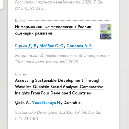
Российский журнал менеджмента. 2026. Т. 24.
№ 1.
С. 93-113.
Книга
Информационные технологии в России:
сценарии развития
Яцкин Д. В.
,
Майбах О. С.
,
Соколов А. В.
Национальный исследовательский университет
"Высшая школа экономики", 2025.
Статья
Assessing Sustainable Development Through
Wavelet-Quantile Based Analysis: Comparative
Insights From Four Developed Countries
Çelik A.,
Veselitskaya N.
, Damrah S.
Sustainable Development. 2026. Vol. 34. No. S2.
P. 1274-1301.