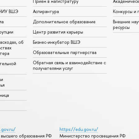
Прием в магистратуру
Академическ
 НИУ ВШЭ
Аспирантура
Конкурсы и 
ла
Дополнительное образование
Внешние на
ресурсы
рупции
Центр развития карьеры
асходах, об
Бизнес-инкубатор ВШЭ
ьствах
Образовательные партнерства
тера
Обратная связь и взаимодействие с
тельной
получателями услуг
ми
ья
аница
.gov.ru/
https://edu.gov.ru/
 высшего образования РФ
Министерство просвещения РФ