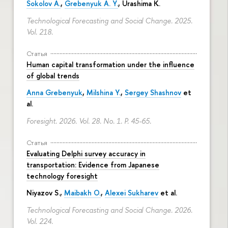
Sokolov A.
,
Grebenyuk A. Y.
, Urashima K.
Technological Forecasting and Social Change. 2025.
Vol. 218.
Статья
Human capital transformation under the influence
of global trends
Anna Grebenyuk
,
Milshina Y.
,
Sergey Shashnov
et
al.
Foresight. 2026. Vol. 28. No. 1.
P. 45-65.
Статья
Evaluating Delphi survey accuracy in
transportation: Evidence from Japanese
technology foresight
Niyazov S.
,
Maibakh O.
,
Alexei Sukharev
et al.
Technological Forecasting and Social Change. 2026.
Vol. 224.