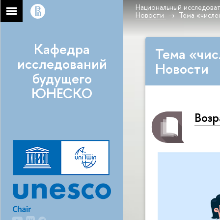
Национальный исследоват
Новости
Тема «числе
Кафедра
Тема «чис
исследований
Новости
будущего
ЮНЕСКО
Возр