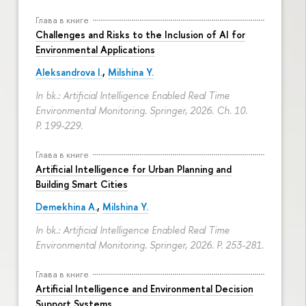
Глава в книге
Challenges and Risks to the Inclusion of AI for
Environmental Applications
Aleksandrova I.
,
Milshina Y.
In bk.: Artificial Intelligence Enabled Real Time
Environmental Monitoring. Springer, 2026. Ch. 10.
P. 199-229.
Глава в книге
Artificial Intelligence for Urban Planning and
Building Smart Cities
Demekhina A.
,
Milshina Y.
In bk.: Artificial Intelligence Enabled Real Time
Environmental Monitoring. Springer, 2026.
P. 253-281.
Глава в книге
Artificial Intelligence and Environmental Decision
Support Systems