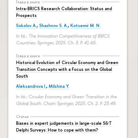
Глава в книге
Intra-BRICS Research Collaboration: Status and
Prospects
Sokolov A.
,
Shashnov S. A.
,
Kotsemir M. N.
In bk.: The Innovation Competitiveness of BRICS
Countries. Springer, 2025. Ch. 3.
P. 41-65.
Глава в книге
Historical Evolution of Circular Economy and Green
Transition Concepts with a Focus on the Global
South
Aleksandrova I.
,
Milshina Y.
In bk.: Circular Economy and Green Transition in the
Global South. Cham: Springer, 2025. Ch. 2.
P. 23-49.
Статья
Biases in expert judgements in large-scale S&T
Delphi Surveys: How to cope with them?