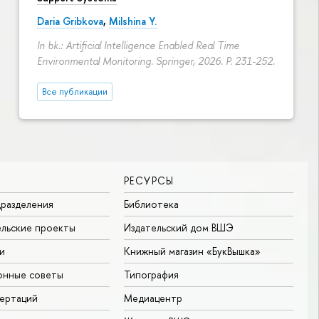
Daria Gribkova
,
Milshina Y.
In bk.: Artificial Intelligence Enabled Real Time
Environmental Monitoring. Springer, 2026.
P. 231-252.
Все публикации
РЕСУРСЫ
разделения
Библиотека
льские проекты
Издательский дом ВШЭ
и
Книжный магазин «БукВышка»
онные советы
Типография
ертаций
Медиацентр