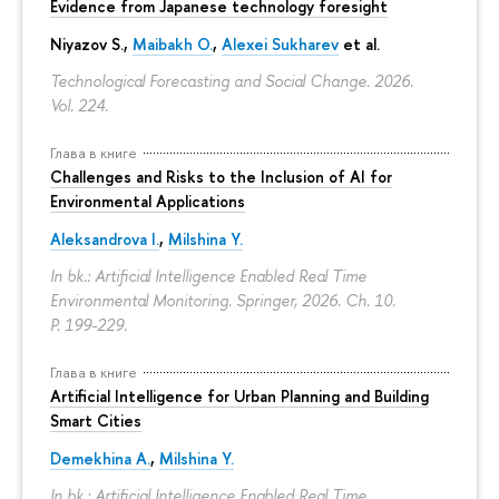
Evidence from Japanese technology foresight
Niyazov S.
,
Maibakh O.
,
Alexei Sukharev
et al.
Technological Forecasting and Social Change. 2026.
Vol. 224.
Глава в книге
Challenges and Risks to the Inclusion of AI for
Environmental Applications
Aleksandrova I.
,
Milshina Y.
In bk.: Artificial Intelligence Enabled Real Time
Environmental Monitoring. Springer, 2026. Ch. 10.
P. 199-229.
Глава в книге
Artificial Intelligence for Urban Planning and Building
Smart Cities
Demekhina A.
,
Milshina Y.
In bk.: Artificial Intelligence Enabled Real Time