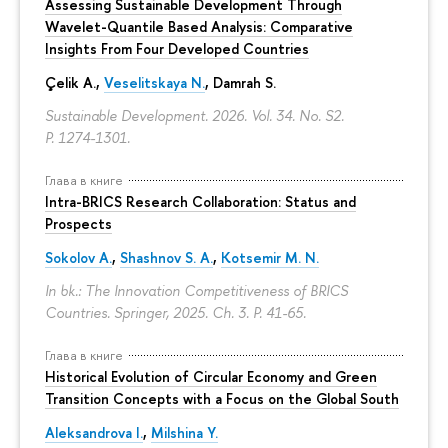
Assessing Sustainable Development Through
Wavelet-Quantile Based Analysis: Comparative
Insights From Four Developed Countries
Çelik A.,
Veselitskaya N.
, Damrah S.
Sustainable Development. 2026. Vol. 34. No. S2.
P. 1274-1301.
Глава в книге
Intra-BRICS Research Collaboration: Status and
Prospects
Sokolov A.
,
Shashnov S. A.
,
Kotsemir M. N.
In bk.: The Innovation Competitiveness of BRICS
Countries. Springer, 2025. Ch. 3.
P. 41-65.
Глава в книге
Historical Evolution of Circular Economy and Green
Transition Concepts with a Focus on the Global South
Aleksandrova I.
,
Milshina Y.