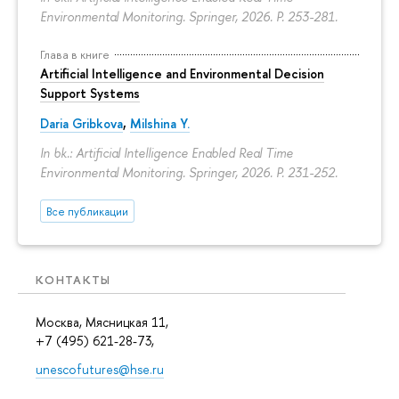
Environmental Monitoring. Springer, 2026.
P. 253-281.
Глава в книге
Artificial Intelligence and Environmental Decision
Support Systems
Daria Gribkova
,
Milshina Y.
In bk.: Artificial Intelligence Enabled Real Time
Environmental Monitoring. Springer, 2026.
P. 231-252.
Все публикации
КОНТАКТЫ
Москва, Мясницкая 11,
+7 (495) 621-28-73,
unescofutures@hse.ru