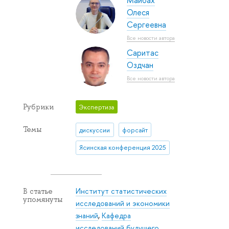
Майбах
Олеся
Сергеевна
Все новости автора
Саритас
Оздчан
Все новости автора
Рубрики
Экспертиза
Темы
дискуссии
форсайт
Ясинская конференция 2025
Институт статистических
В статье
упомянуты
исследований и экономики
знаний
,
Кафедра
исследований будущего