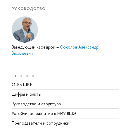
РУКОВОДСТВО
Заведующий кафедрой
–
Соколов Александр
Васильевич
О ВЫШКЕ
ОБР
Цифры и факты
Лице
Руководство и структура
Довуз
Устойчивое развитие в НИУ ВШЭ
Олим
Преподаватели и сотрудники
Прием