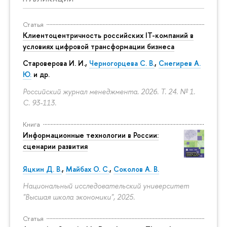
Статья
Клиентоцентричность российских IT-компаний в
условиях цифровой трансформации бизнеса
Староверова И. И.,
Черногорцева С. В.
,
Снегирев А.
Ю.
и др.
Российский журнал менеджмента. 2026. Т. 24. № 1.
С. 93-113.
Книга
Информационные технологии в России:
сценарии развития
Яцкин Д. В.
,
Майбах О. С.
,
Соколов А. В.
Национальный исследовательский университет
"Высшая школа экономики", 2025.
Статья