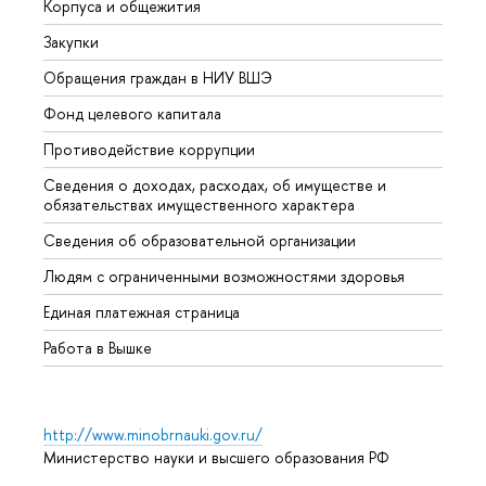
Корпуса и общежития
Вышк
Закупки
Прием
Обращения граждан в НИУ ВШЭ
Аспир
Фонд целевого капитала
Допол
Противодействие коррупции
Центр
Сведения о доходах, расходах, об имуществе и
Бизне
обязательствах имущественного характера
Образ
Сведения об образовательной организации
Обрат
Людям с ограниченными возможностями здоровья
Единая платежная страница
Работа в Вышке
http://www.minobrnauki.gov.ru/
Министерство науки и высшего образования РФ