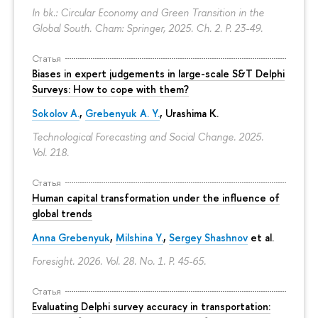
In bk.: Circular Economy and Green Transition in the
Global South. Cham: Springer, 2025. Ch. 2.
P. 23-49.
Статья
Biases in expert judgements in large-scale S&T Delphi
Surveys: How to cope with them?
Sokolov A.
,
Grebenyuk A. Y.
, Urashima K.
Technological Forecasting and Social Change. 2025.
Vol. 218.
Статья
Human capital transformation under the influence of
global trends
Anna Grebenyuk
,
Milshina Y.
,
Sergey Shashnov
et al.
Foresight. 2026. Vol. 28. No. 1.
P. 45-65.
Статья
Evaluating Delphi survey accuracy in transportation: