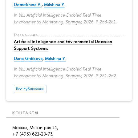
Demekhina A.
,
Milshina Y.
In bk.: Artificial Intelligence Enabled Real Time
Environmental Monitoring. Springer, 2026.
P. 253-281.
Глава в книге
Artificial Intelligence and Environmental Decision
Support Systems
Daria Gribkova
,
Milshina Y.
In bk.: Artificial Intelligence Enabled Real Time
Environmental Monitoring. Springer, 2026.
P. 231-252.
Все публикации
КОНТАКТЫ
Москва, Мясницкая 11,
+7 (495) 621-28-73,