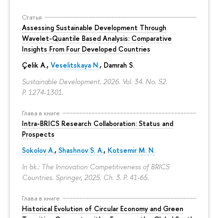
Статья
Assessing Sustainable Development Through
Wavelet-Quantile Based Analysis: Comparative
Insights From Four Developed Countries
Çelik A.,
Veselitskaya N.
, Damrah S.
Sustainable Development. 2026. Vol. 34. No. S2.
P. 1274-1301.
Глава в книге
Intra-BRICS Research Collaboration: Status and
Prospects
Sokolov A.
,
Shashnov S. A.
,
Kotsemir M. N.
In bk.: The Innovation Competitiveness of BRICS
Countries. Springer, 2025. Ch. 3.
P. 41-65.
Глава в книге
Historical Evolution of Circular Economy and Green