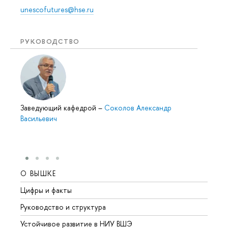
unescofutures@hse.ru
РУКОВОДСТВО
Заведующий кафедрой
–
Соколов Александр
Васильевич
О ВЫШКЕ
ОБР
Цифры и факты
Лице
Руководство и структура
Довуз
Устойчивое развитие в НИУ ВШЭ
Олим