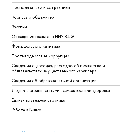
Преподаватели и сотрудники
Прием
Корпуса и общежития
Вышк
Закупки
Прием
Обращения граждан в НИУ ВШЭ
Аспир
Фонд целевого капитала
Допол
Противодействие коррупции
Центр
Сведения о доходах, расходах, об имуществе и
Бизне
обязательствах имущественного характера
Образ
Сведения об образовательной организации
Обрат
Людям с ограниченными возможностями здоровья
Единая платежная страница
Работа в Вышке