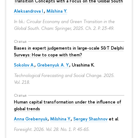
Transition Concepts with a Focus on the Global South
Aleksandrova I.
,
Milshina Y.
In bk.: Circular Economy and Green Transition in the
Global South. Cham: Springer, 2025. Ch. 2.
P. 23-49.
Статья
Biases in expert judgements in large-scale S&T Delphi
Surveys: How to cope with them?
Sokolov A.
,
Grebenyuk A. Y.
, Urashima K.
Technological Forecasting and Social Change. 2025.
Vol. 218.
Статья
Human capital transformation under the influence of
global trends
Anna Grebenyuk
,
Milshina Y.
,
Sergey Shashnov
et al.
Foresight. 2026. Vol. 28. No. 1.
P. 45-65.