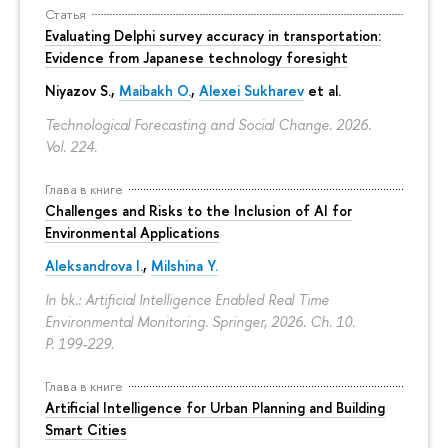
Статья
Evaluating Delphi survey accuracy in transportation:
Evidence from Japanese technology foresight
Niyazov S.
,
Maibakh O.
,
Alexei Sukharev
et al.
Technological Forecasting and Social Change. 2026.
Vol. 224.
Глава в книге
Challenges and Risks to the Inclusion of AI for
Environmental Applications
Aleksandrova I.
,
Milshina Y.
In bk.: Artificial Intelligence Enabled Real Time
Environmental Monitoring. Springer, 2026. Ch. 10.
P. 199-229.
Глава в книге
Artificial Intelligence for Urban Planning and Building
Smart Cities