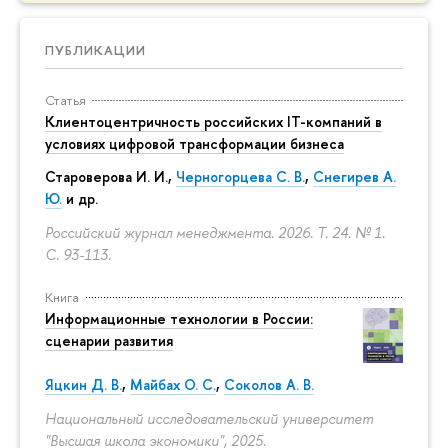
ПУБЛИКАЦИИ
Статья
Клиентоцентричность российских IT-компаний в
условиях цифровой трансформации бизнеса
Староверова И. И.,
Черногорцева С. В.
,
Снегирев А.
Ю.
и др.
Российский журнал менеджмента. 2026. Т. 24. № 1.
С. 93-113.
Книга
Информационные технологии в России:
сценарии развития
Яцкин Д. В.
,
Майбах О. С.
,
Соколов А. В.
Национальный исследовательский университет
"Высшая школа экономики", 2025.