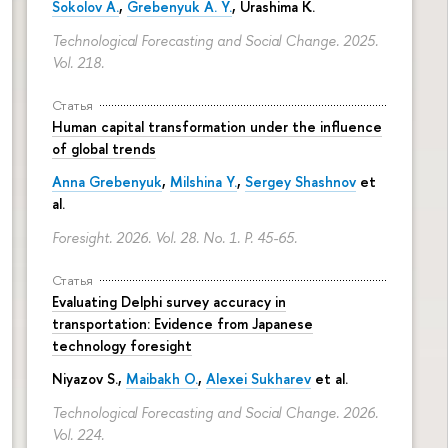
Sokolov A.
,
Grebenyuk A. Y.
, Urashima K.
Technological Forecasting and Social Change. 2025.
Vol. 218.
Статья
Human capital transformation under the influence
of global trends
Anna Grebenyuk
,
Milshina Y.
,
Sergey Shashnov
et
al.
Foresight. 2026. Vol. 28. No. 1.
P. 45-65.
Статья
Evaluating Delphi survey accuracy in
transportation: Evidence from Japanese
technology foresight
Niyazov S.
,
Maibakh O.
,
Alexei Sukharev
et al.
Technological Forecasting and Social Change. 2026.
Vol. 224.