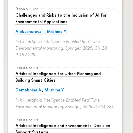
Глава в книге
Challenges and Risks to the Inclusion of AI for
Environmental Applications
Aleksandrova I.
,
Milshina Y.
In bk.: Artificial Intelligence Enabled Real Time
Environmental Monitoring. Springer, 2026. Ch. 10.
P. 199-229.
Глава в книге
Artificial Intelligence for Urban Planning and
Building Smart Cities
Demekhina A.
,
Milshina Y.
In bk.: Artificial Intelligence Enabled Real Time
Environmental Monitoring. Springer, 2026.
P. 253-281.
Глава в книге
Artificial Intelligence and Environmental Decision
Support Systems