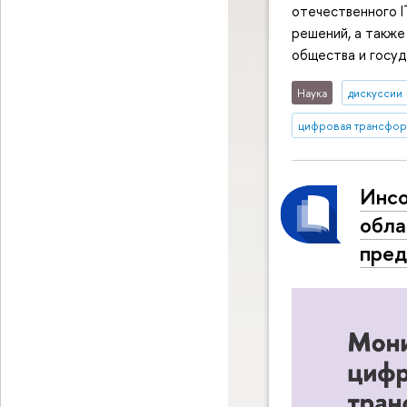
отечественного I
решений, а также
общества и госуд
Наука
дискуссии
цифровая трансфор
Инсо
обла
пред