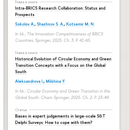
Глава в книге
Intra-BRICS Research Collaboration: Status and
Prospects
Sokolov A.
,
Shashnov S. A.
,
Kotsemir M. N.
In bk.: The Innovation Competitiveness of BRICS
Countries. Springer, 2025. Ch. 3.
P. 41-65.
Глава в книге
Historical Evolution of Circular Economy and Green
Transition Concepts with a Focus on the Global
South
Aleksandrova I.
,
Milshina Y.
In bk.: Circular Economy and Green Transition in the
Global South. Cham: Springer, 2025. Ch. 2.
P. 23-49.
Статья
Biases in expert judgements in large-scale S&T
Delphi Surveys: How to cope with them?