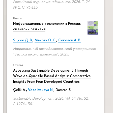
Российский журнал менеджмента. 2026. Т. 24.
№ 1.
С. 93-113.
Книга
Информационные технологии в России:
сценарии развития
Яцкин Д. В.
,
Майбах О. С.
,
Соколов А. В.
Национальный исследовательский университет
"Высшая школа экономики", 2025.
Статья
Assessing Sustainable Development Through
Wavelet-Quantile Based Analysis: Comparative
Insights From Four Developed Countries
Çelik A.,
Veselitskaya N.
, Damrah S.
Sustainable Development. 2026. Vol. 34. No. S2.
P. 1274-1301.