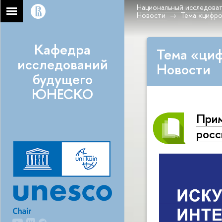
Национальный исследоват
Новости
Тема «цифро
Кафедра
Тема «циф
исследований
Новости
будущего
ЮНЕСКО
Прим
росс