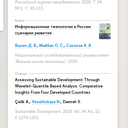
Российский журнал менеджмента. 2026. Т. 24.
№ 1.
С. 93-113.
Книга
Информационные технологии в России:
сценарии развития
Яцкин Д. В.
,
Майбах О. С.
,
Соколов А. В.
Национальный исследовательский университет
"Высшая школа экономики", 2025.
Статья
Assessing Sustainable Development Through
Wavelet-Quantile Based Analysis: Comparative
Insights From Four Developed Countries
Çelik A.,
Veselitskaya N.
, Damrah S.
Sustainable Development. 2026. Vol. 34. No. S2.
P. 1274-1301.