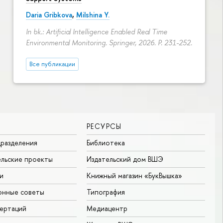
Daria Gribkova
,
Milshina Y.
In bk.: Artificial Intelligence Enabled Real Time
Environmental Monitoring. Springer, 2026.
P. 231-252.
Все публикации
РЕСУРСЫ
разделения
Библиотека
льские проекты
Издательский дом ВШЭ
и
Книжный магазин «БукВышка»
онные советы
Типография
ертаций
Медиацентр