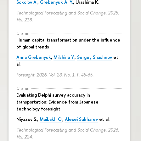
Sokolov A.
,
Grebenyuk A. Y.
, Urashima K.
Technological Forecasting and Social Change. 2025.
Vol. 218.
Статья
Human capital transformation under the influence
of global trends
Anna Grebenyuk
,
Milshina Y.
,
Sergey Shashnov
et
al.
Foresight. 2026. Vol. 28. No. 1.
P. 45-65.
Статья
Evaluating Delphi survey accuracy in
transportation: Evidence from Japanese
technology foresight
Niyazov S.
,
Maibakh O.
,
Alexei Sukharev
et al.
Technological Forecasting and Social Change. 2026.
Vol. 224.