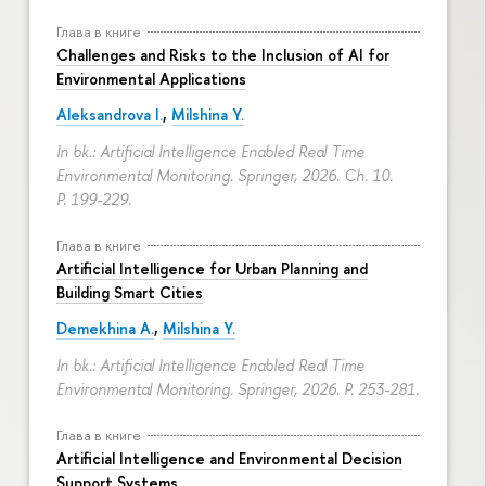
Глава в книге
Challenges and Risks to the Inclusion of AI for
Environmental Applications
Aleksandrova I.
,
Milshina Y.
In bk.: Artificial Intelligence Enabled Real Time
Environmental Monitoring. Springer, 2026. Ch. 10.
P. 199-229.
Глава в книге
Artificial Intelligence for Urban Planning and
Building Smart Cities
Demekhina A.
,
Milshina Y.
In bk.: Artificial Intelligence Enabled Real Time
Environmental Monitoring. Springer, 2026.
P. 253-281.
Глава в книге
Artificial Intelligence and Environmental Decision
Support Systems