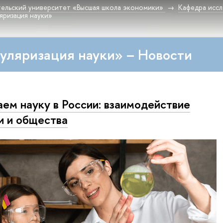
ельский университет «Высшая школа экономики»
Кафедра исс
яризация науки»
уляризация науки» – Новости
ем науку в России: взаимодействие
и и общества