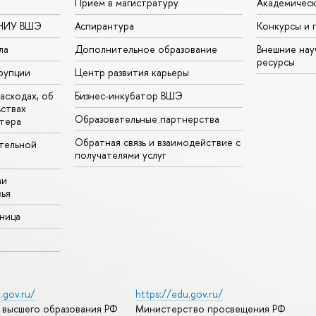
Прием в магистратуру
Академическ
 НИУ ВШЭ
Аспирантура
Конкурсы и 
ла
Дополнительное образование
Внешние на
ресурсы
рупции
Центр развития карьеры
асходах, об
Бизнес-инкубатор ВШЭ
ьствах
Образовательные партнерства
тера
Обратная связь и взаимодействие с
тельной
получателями услуг
ми
ья
аница
.gov.ru/
https://edu.gov.ru/
 высшего образования РФ
Министерство просвещения РФ