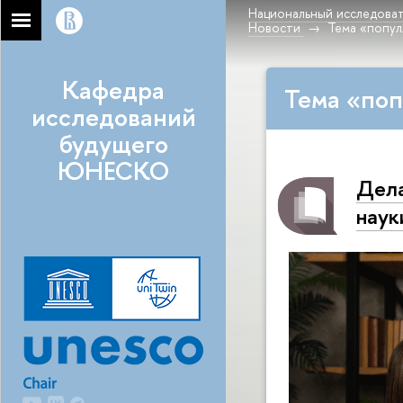
Национальный исследоват
Новости
Тема «попул
Кафедра
Тема «поп
исследований
будущего
ЮНЕСКО
Дела
наук