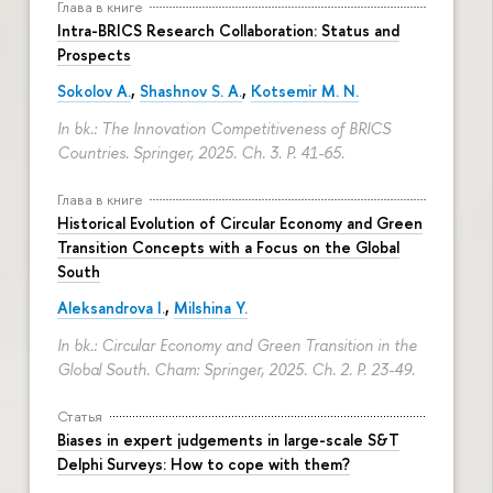
Глава в книге
Intra-BRICS Research Collaboration: Status and
Prospects
Sokolov A.
,
Shashnov S. A.
,
Kotsemir M. N.
In bk.: The Innovation Competitiveness of BRICS
Countries. Springer, 2025. Ch. 3.
P. 41-65.
Глава в книге
Historical Evolution of Circular Economy and Green
Transition Concepts with a Focus on the Global
South
Aleksandrova I.
,
Milshina Y.
In bk.: Circular Economy and Green Transition in the
Global South. Cham: Springer, 2025. Ch. 2.
P. 23-49.
Статья
Biases in expert judgements in large-scale S&T
Delphi Surveys: How to cope with them?