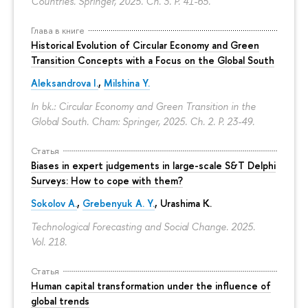
Countries. Springer, 2025. Ch. 3.
P. 41-65.
Глава в книге
Historical Evolution of Circular Economy and Green
Transition Concepts with a Focus on the Global South
Aleksandrova I.
,
Milshina Y.
In bk.: Circular Economy and Green Transition in the
Global South. Cham: Springer, 2025. Ch. 2.
P. 23-49.
Статья
Biases in expert judgements in large-scale S&T Delphi
Surveys: How to cope with them?
Sokolov A.
,
Grebenyuk A. Y.
, Urashima K.
Technological Forecasting and Social Change. 2025.
Vol. 218.
Статья
Human capital transformation under the influence of
global trends