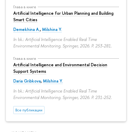
Глава в книге
Artificial Intelligence for Urban Planning and Building
Smart Cities
Demekhina A.
,
Milshina Y.
In bk.: Artificial Intelligence Enabled Real Time
Environmental Monitoring. Springer, 2026.
P. 253-281.
Глава в книге
Artificial Intelligence and Environmental Decision
Support Systems
Daria Gribkova
,
Milshina Y.
In bk.: Artificial Intelligence Enabled Real Time
Environmental Monitoring. Springer, 2026.
P. 231-252.
Все публикации