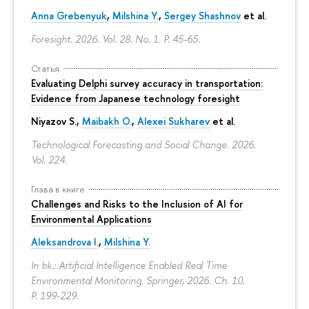
Anna Grebenyuk
,
Milshina Y.
,
Sergey Shashnov
et al.
Foresight. 2026. Vol. 28. No. 1.
P. 45-65.
Статья
Evaluating Delphi survey accuracy in transportation:
Evidence from Japanese technology foresight
Niyazov S.
,
Maibakh O.
,
Alexei Sukharev
et al.
Technological Forecasting and Social Change. 2026.
Vol. 224.
Глава в книге
Challenges and Risks to the Inclusion of AI for
Environmental Applications
Aleksandrova I.
,
Milshina Y.
In bk.: Artificial Intelligence Enabled Real Time
Environmental Monitoring. Springer, 2026. Ch. 10.
P. 199-229.