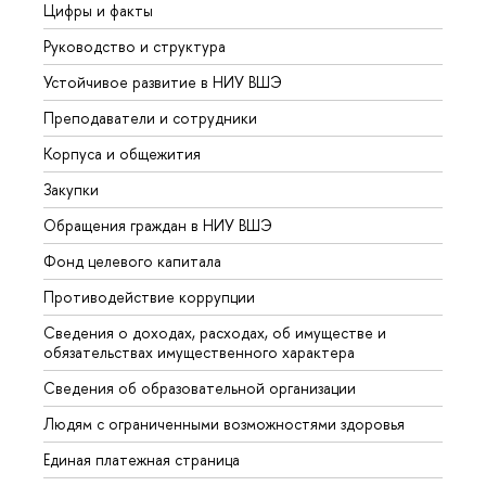
Цифры и факты
Лице
Руководство и структура
Довуз
Устойчивое развитие в НИУ ВШЭ
Олим
Преподаватели и сотрудники
Прием
Корпуса и общежития
Вышк
Закупки
Прием
Обращения граждан в НИУ ВШЭ
Аспир
Фонд целевого капитала
Допол
Противодействие коррупции
Центр
Сведения о доходах, расходах, об имуществе и
Бизне
обязательствах имущественного характера
Образ
Сведения об образовательной организации
Обрат
Людям с ограниченными возможностями здоровья
Единая платежная страница