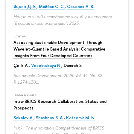
Яцкин Д. В.
,
Майбах О. С.
,
Соколов А. В.
Национальный исследовательский университет
"Высшая школа экономики", 2025.
Статья
Assessing Sustainable Development Through
Wavelet-Quantile Based Analysis: Comparative
Insights From Four Developed Countries
Çelik A.,
Veselitskaya N.
, Damrah S.
Sustainable Development. 2026. Vol. 34. No. S2.
P. 1274-1301.
Глава в книге
Intra-BRICS Research Collaboration: Status and
Prospects
Sokolov A.
,
Shashnov S. A.
,
Kotsemir M. N.
In bk.: The Innovation Competitiveness of BRICS