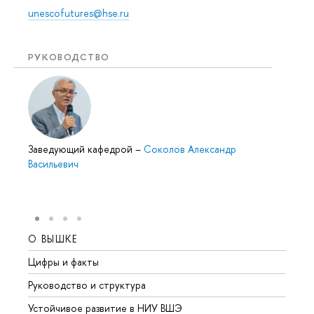
unescofutures@hse.ru
РУКОВОДСТВО
Заведующий кафедрой
–
Соколов Александр
Васильевич
О ВЫШКЕ
ОБР
Цифры и факты
Лице
Руководство и структура
Довуз
Устойчивое развитие в НИУ ВШЭ
Олим