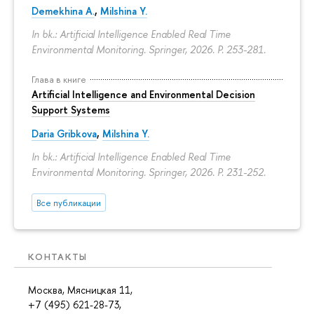
Demekhina A.
,
Milshina Y.
In bk.: Artificial Intelligence Enabled Real Time
Environmental Monitoring. Springer, 2026.
P. 253-281.
Глава в книге
Artificial Intelligence and Environmental Decision
Support Systems
Daria Gribkova
,
Milshina Y.
In bk.: Artificial Intelligence Enabled Real Time
Environmental Monitoring. Springer, 2026.
P. 231-252.
Все публикации
КОНТАКТЫ
Москва, Мясницкая 11,
+7 (495) 621-28-73,