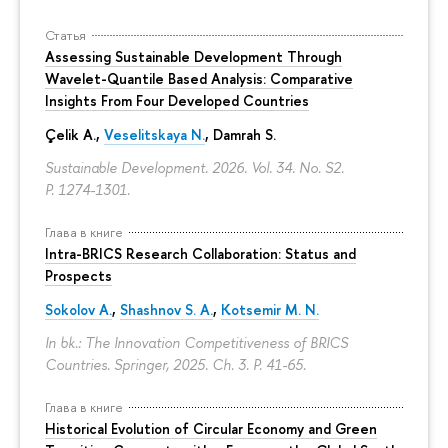
Статья
Assessing Sustainable Development Through
Wavelet-Quantile Based Analysis: Comparative
Insights From Four Developed Countries
Çelik A.,
Veselitskaya N.
, Damrah S.
Sustainable Development. 2026. Vol. 34. No. S2.
P. 1274-1301.
Глава в книге
Intra-BRICS Research Collaboration: Status and
Prospects
Sokolov A.
,
Shashnov S. A.
,
Kotsemir M. N.
In bk.: The Innovation Competitiveness of BRICS
Countries. Springer, 2025. Ch. 3.
P. 41-65.
Глава в книге
Historical Evolution of Circular Economy and Green