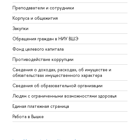
Преподаватели и сотрудники
Прием
Корпуса и общежития
Вышк
Закупки
Прием
Обращения граждан в НИУ ВШЭ
Аспир
Фонд целевого капитала
Допол
Противодействие коррупции
Центр
Сведения о доходах, расходах, об имуществе и
Бизне
обязательствах имущественного характера
Образ
Сведения об образовательной организации
Обрат
Людям с ограниченными возможностями здоровья
Единая платежная страница
Работа в Вышке