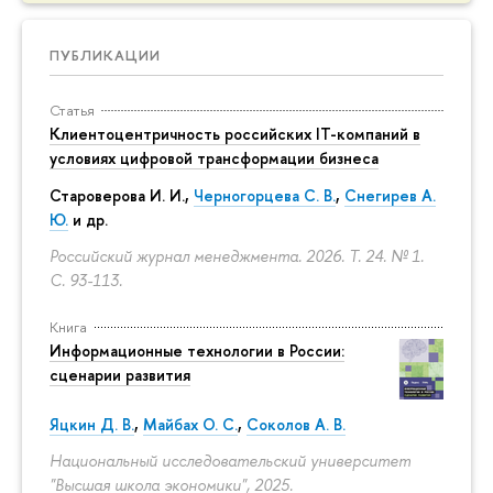
ПУБЛИКАЦИИ
Статья
Клиентоцентричность российских IT-компаний в
условиях цифровой трансформации бизнеса
Староверова И. И.,
Черногорцева С. В.
,
Снегирев А.
Ю.
и др.
Российский журнал менеджмента. 2026. Т. 24. № 1.
С. 93-113.
Книга
Информационные технологии в России:
сценарии развития
Яцкин Д. В.
,
Майбах О. С.
,
Соколов А. В.
Национальный исследовательский университет
"Высшая школа экономики", 2025.