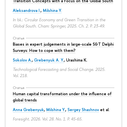
Transition Concepts with a Focus on the Global South
Aleksandrova I.
,
Milshina Y.
In bk.: Circular Economy and Green Transition in the
Global South. Cham: Springer, 2025. Ch. 2.
P. 23-49.
Статья
Biases in expert judgements in large-scale S&T Delphi
Surveys: How to cope with them?
Sokolov A.
,
Grebenyuk A. Y.
, Urashima K.
Technological Forecasting and Social Change. 2025.
Vol. 218.
Статья
Human capital transformation under the influence of
global trends
Anna Grebenyuk
,
Milshina Y.
,
Sergey Shashnov
et al.
Foresight. 2026. Vol. 28. No. 1.
P. 45-65.