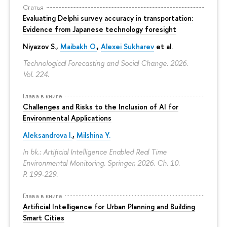
Статья
Evaluating Delphi survey accuracy in transportation:
Evidence from Japanese technology foresight
Niyazov S.
,
Maibakh O.
,
Alexei Sukharev
et al.
Technological Forecasting and Social Change. 2026.
Vol. 224.
Глава в книге
Challenges and Risks to the Inclusion of AI for
Environmental Applications
Aleksandrova I.
,
Milshina Y.
In bk.: Artificial Intelligence Enabled Real Time
Environmental Monitoring. Springer, 2026. Ch. 10.
P. 199-229.
Глава в книге
Artificial Intelligence for Urban Planning and Building
Smart Cities